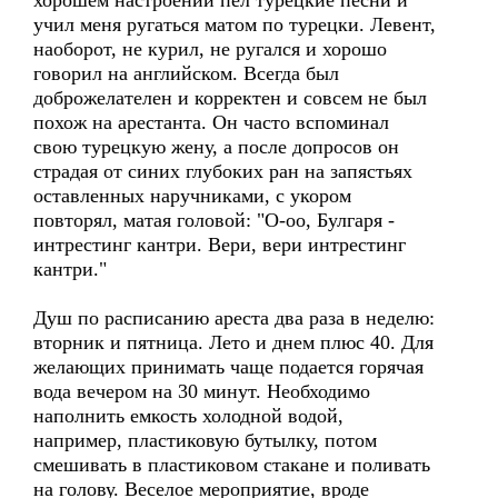
хорошем настроении пел турецкие песни и
учил меня ругаться матом по турецки. Левент,
наоборот, не курил, не ругался и хорошо
говорил на английском. Всегда был
доброжелателен и корректен и совсем не был
похож на арестанта. Он часто вспоминал
свою турецкую жену, а после допросов он
страдая от синих глубоких ран на запястьях
оставленных наручниками, с укором
повторял, матая головой: "О-оо, Булгаря -
интрестинг кантри. Вери, вери интрестинг
кантри."
Душ по расписанию ареста два раза в неделю:
вторник и пятница. Лето и днем плюс 40. Для
желающих принимать чаще подается горячая
вода вечером на 30 минут. Необходимо
наполнить емкость холодной водой,
например, пластиковую бутылку, потом
смешивать в пластиковом стакане и поливать
на голову. Веселое мероприятие, вроде