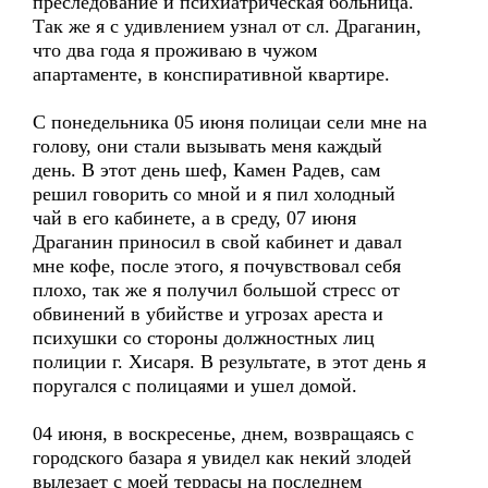
преследование и психиатрическая больница.
Так же я с удивлением узнал от сл. Драганин,
что два года я проживаю в чужом
апартаменте, в конспиративной квартире.
С понедельника 05 июня полицаи сели мне на
голову, они стали вызывать меня каждый
день. В этот день шеф, Камен Радев, сам
решил говорить со мной и я пил холодный
чай в его кабинете, а в среду, 07 июня
Драганин приносил в свой кабинет и давал
мне кофе, после этого, я почувствовал себя
плохо, так же я получил большой стресс от
обвинений в убийстве и угрозах ареста и
психушки со стороны должностных лиц
полиции г. Хисаря. В результате, в этот день я
поругался с полицаями и ушел домой.
04 июня, в воскресенье, днем, возвращаясь с
городского базара я увидел как некий злодей
вылезает с моей террасы на последнем