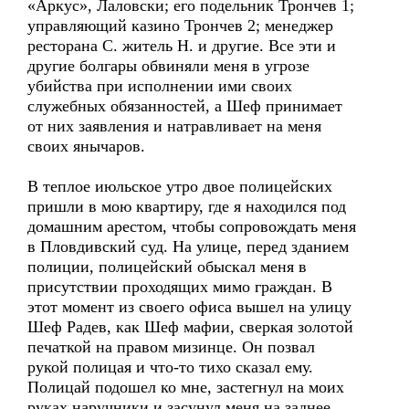
«Аркус», Лаловски; его подельник Трончев 1;
управляющий казино Трончев 2; менеджер
ресторана С. житель Н. и другие. Все эти и
другие болгары обвиняли меня в угрозе
убийства при исполнении ими своих
служебных обязанностей, а Шеф принимает
от них заявления и натравливает на меня
своих янычаров.
В теплое июльское утро двое полицейских
пришли в мою квартиру, где я находился под
домашним арестом, чтобы сопровождать меня
в Пловдивский суд. На улице, перед зданием
полиции, полицейский обыскал меня в
присутствии проходящих мимо граждан. В
этот момент из своего офиса вышел на улицу
Шеф Радев, как Шеф мафии, сверкая золотой
печаткой на правом мизинце. Он позвал
рукой полицая и что-то тихо сказал ему.
Полицай подошел ко мне, застегнул на моих
руках наручники и засунул меня на заднее