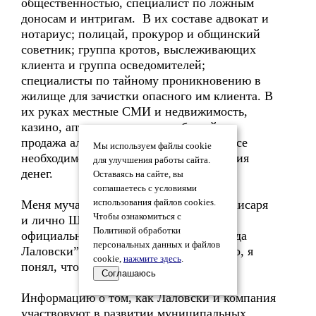
общественностью, специалист по ложным
доносам и интригам. В их составе адвокат и
нотариус; полицай, прокурор и общинский
советник; группа кротов, выслеживающих
клиента и группа осведомителей;
специалисты по тайному проникновению в
жилище для зачистки опасного им клиента. В
их руках местные СМИ и недвижимость,
казино, аптеки, рестораны и бассейны,
продажа алкоголя и сигарет в городе. Все
Мы используем файлы cookie
необходимое для коррупции и отмывания
для улучшения работы сайта.
денег.
Оставаясь на сайте, вы
соглашаетесь с условиями
Меня мучал вопрос, почему полиция Хисаря
использования файлов cookies.
Чтобы ознакомиться с
и лично Шеф Радев, используя свою
Политикой обработки
официальную позицию, помогает “Банда
персональных данных и файлов
Лаловски” преследовать меня? Логично, я
cookie,
нажмите здесь
.
понял, что это одна банда.
Соглашаюсь
Информацию о том, как Лаловски и компания
участвовуют в развитии муниципальных