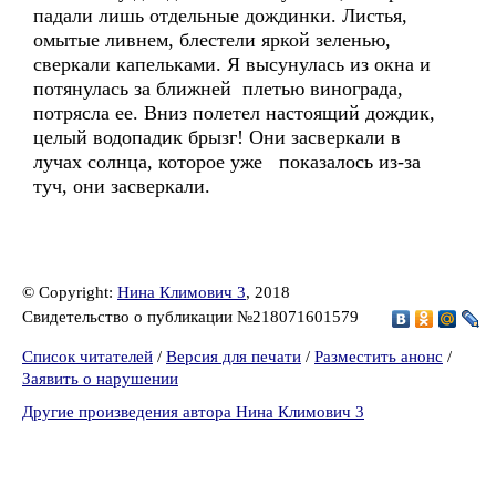
падали лишь отдельные дождинки. Листья,
омытые ливнем, блестели яркой зеленью,
сверкали капельками. Я высунулась из окна и
потянулась за ближней плетью винограда,
потрясла ее. Вниз полетел настоящий дождик,
целый водопадик брызг! Они засверкали в
лучах солнца, которое уже показалось из-за
туч, они засверкали.
© Copyright:
Нина Климович 3
, 2018
Свидетельство о публикации №218071601579
Список читателей
/
Версия для печати
/
Разместить анонс
/
Заявить о нарушении
Другие произведения автора Нина Климович 3