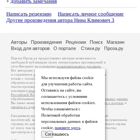
+
добавить замечания
Написать рецензию
Написать личное сообщение
Другие произведения автора Нина Климович 3
Авторы
Произведения
Рецензии
Поиск
Магазин
Вход для авторов
О портале
Стихи.ру
Проза.ру
Портал Проза.ру предоставляет авторам возможность
свободной публикации своих литературных произведений в
сети Интернет на основании
пользовательского договора
.
Все авторские права на произведения принадлежат авторам
и охраняются
законом
. Перепечатка произведений возможна
Мы используем файлы cookie
только с согласия его автора, к которому вы можете
обратиться на его авторской странице. Ответственность за
для улучшения работы сайта.
тексты произведений авторы несут самостоятельно на
Оставаясь на сайте, вы
основании
правил публикации
и
законодательства
Российской Федерации
. Данные пользователей
соглашаетесь с условиями
обрабатываются на основании
Политики обработки персональных данных
.
использования файлов cookies.
Вы также можете посмотреть более подробную
информацию о портале
и
связаться с администрацией
.
Чтобы ознакомиться с
Политикой обработки
Ежедневная аудитория портала Проза.ру – порядка 100 тысяч
посетителей, которые в общей сумме просматривают более полумиллиона
персональных данных и файлов
страниц по данным счетчика посещаемости, который расположен справа
cookie,
нажмите здесь
.
от этого текста. В каждой графе указано по две цифры: количество
просмотров и количество посетителей.
Соглашаюсь