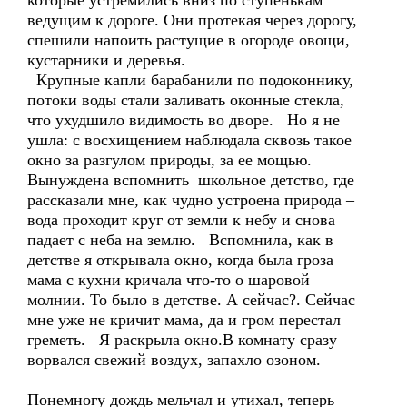
которые устремились вниз по ступенькам
ведущим к дороге. Они протекая через дорогу,
спешили напоить растущие в огороде овощи,
кустарники и деревья.
Крупные капли барабанили по подоконнику,
потоки воды стали заливать оконные стекла,
что ухудшило видимость во дворе. Но я не
ушла: с восхищением наблюдала сквозь такое
окно за разгулом природы, за ее мощью.
Вынуждена вспомнить школьное детство, где
рассказали мне, как чудно устроена природа –
вода проходит круг от земли к небу и снова
падает с неба на землю. Вспомнила, как в
детстве я открывала окно, когда была гроза
мама с кухни кричала что-то о шаровой
молнии. То было в детстве. А сейчас?. Сейчас
мне уже не кричит мама, да и гром перестал
греметь. Я раскрыла окно.В комнату сразу
ворвался свежий воздух, запахло озоном.
Понемногу дождь мельчал и утихал, теперь