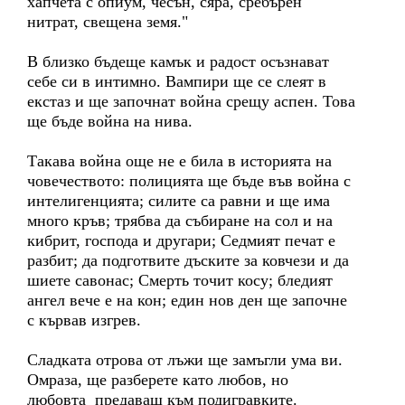
хапчета с опиум, чесън, сяра, сребърен
нитрат, свещена земя."
В близко бъдеще камък и радост осъзнават
себе си в интимно. Вампири ще се слеят в
екстаз и ще започнат война срещу аспен. Това
ще бъде война на нива.
Такава война още не е била в историята на
човечеството: полицията ще бъде във война с
интелигенцията; силите са равни и ще има
много кръв; трябва да събиране на сол и на
кибрит, господа и другари; Седмият печат е
разбит; да подготвите дъските за ковчези и да
шиете савонас; Смерть точит косу; бледият
ангел вече е на кон; един нов ден ще започне
с кървав изгрев.
Сладката отрова от лъжи ще замъгли ума ви.
Омраза, ще разберете като любов, но
любовта предаваш към подигравките.