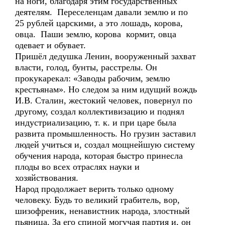
на ноги, благодаря этим государственных
деятелям. Переселенцам давали землю и по
25 рублей царскими, а это лошадь, корова,
овца. Паши землю, корова кормит, овца
одевает и обувает.
Пришёл дедушка Ленин, вооруженный захват
власти, голод, бунты, расстрелы. Он
прокукарекал: «Заводы рабочим, землю
крестьянам». Но следом за ним идущий вождь
И.В. Сталин, жестокий человек, повернул по
другому, создал коллективизацию и поднял
индустриализацию, т. к. и при царе была
развита промышленность. Но грузин заставил
людей учиться и, создал мощнейшую систему
обучения народа, которая быстро принесла
плоды во всех отраслях науки и
хозяйствования.
Народ продолжает верить только одному
человеку. Будь то великий грабитель, вор,
шизофреник, ненавистник народа, злостный
пьяница. За его спиной могучая партия и, он