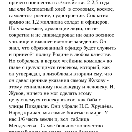
прочего новшества в с/хозяйстве. 2-2,5 года
мы ели бесплатный хлеб в столовых, космос,
самолетостроение, судостроение. Сократил
армию на 1,2 миллиона солдат и офицеров.
Но уважаемые, думающие люди, он не
сократил и не ликвидировал ни одно военное
училище и высшее военное заведение. Он
знал, что образованный офицер будет служить
и принесёт пользу Родине в любом качестве.
Но собралась в верхах «гейкина команда» во
главе с целующимся генсеком, который, как
он утверждал, а лизоблюды вторили ему, что
он давал ценные указания самому Жукову -
этому гениальному полководцу и человеку. И,
Жуков, ничего не мог сделать этому
целующемуся генсеку взасос, как баба с
улицы Пикадили. Они убрали Н.С. Хрущёва.
Народ кричал, мы самые богатые в мире. У
нас 1/6 часть земли и, вся таблица
Менделеева. Самое большое количество