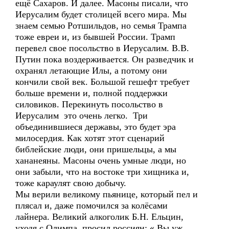
ещё Сахаров. И далее. Масоны писали, что
Иерусалим будет столицей всего мира. Мы
знаем семью Ротшильдов, но семья Трампа
тоже евреи и, из бывшей России. Трамп
перевел свое посольство в Иерусалим. В.В.
Путин пока воздерживается. Он разведчик и
охранял летающие Илы, а потому они
кончили свой век. Большой гешефт требует
больше времени и, полной поддержки
силовиков. Перекинуть посольство в
Иерусалим это очень легко. Три
объединившиеся державы, это будет эра
милосердия. Как хотят этот сценарий
библейские люди, они пришельцы, а мы
хананеяны. Масоны очень умные люди, но
они забыли, что на востоке три хищника и,
тоже караулят свою добычу.
Мы верили великому пьянице, который пел и
плясал и, даже помочился за колёсами
лайнера. Великий алкоголик Б.Н. Ельцин,
уходя с Олимпа, просил россиян: « Вы уж