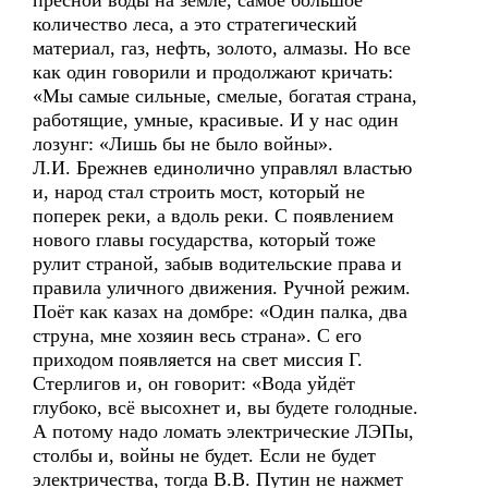
пресной воды на земле, самое большое
количество леса, а это стратегический
материал, газ, нефть, золото, алмазы. Но все
как один говорили и продолжают кричать:
«Мы самые сильные, смелые, богатая страна,
работящие, умные, красивые. И у нас один
лозунг: «Лишь бы не было войны».
Л.И. Брежнев единолично управлял властью
и, народ стал строить мост, который не
поперек реки, а вдоль реки. С появлением
нового главы государства, который тоже
рулит страной, забыв водительские права и
правила уличного движения. Ручной режим.
Поёт как казах на домбре: «Один палка, два
струна, мне хозяин весь страна». С его
приходом появляется на свет миссия Г.
Стерлигов и, он говорит: «Вода уйдёт
глубоко, всё высохнет и, вы будете голодные.
А потому надо ломать электрические ЛЭПы,
столбы и, войны не будет. Если не будет
электричества, тогда В.В. Путин не нажмет