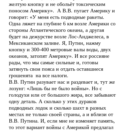
желтую кнопку и не обольёт токсическим
поносом Америку». А В.В. пугает Америку и
говорит: «У меня есть подводные ракеты.
Одна ляжет на глубине 6 км возле Америки со
стороны Атлантического океана, а другая
будет на дежурстве возле Лос-Анджелеса, в
Мексиканском заливе. Я, Путин, нажму
кнопку и 300-400 метровые валы воды, двух
океанов, затопят Америку». И все россияне
рады, что мы самые сильные и, готовы
затянуть свои пояса и отдать оставшиеся
грошенята на все налоги.
В.В. Путин разувает нас и раздевает и, тут же
лозунг: «Лишь бы не было войны». Но с
голодухи или от большого жира, все забывают
одну деталь. А сколько у этих дураков
подводных лодок и сколько шахт в разных
местах не только своей страны, а и вблизи от
В.В. Путина. И, если мне не изменяет память,
то этот вариант войны с Америкой предлагал