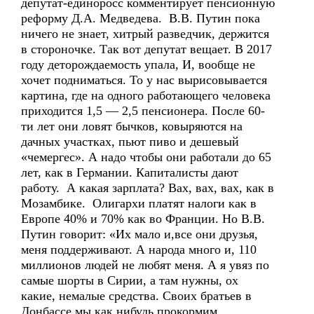
депутат-единоросс комментирует пенсионную
реформу Д.А. Медведева. В.В. Путин пока
ничего не знает, хитрый разведчик, держится
в стороночке. Так вот депутат вещает. В 2017
году деторождаемость упала, И, вообще не
хочет подниматься. То у нас вырисовывается
картина, где на одного работающего человека
приходится 1,5 — 2,5 пенсионера. После 60-
ти лет они ловят бычков, ковыряются на
дачных участках, пьют пиво и дешевый
«чемергес». А надо чтобы они работали до 65
лет, как в Германии. Капиталисты дают
работу. А какая зарплата? Вах, вах, вах, как в
Мозамбике. Олигархи платят налоги как в
Европе 40% и 70% как во Франции. Но В.В.
Путин говорит: «Их мало и,все они друзья,
меня поддерживают. А народа много и, 110
миллионов людей не любят меня. А я увяз по
самые шорты в Сирии, а там нужны, ох
какие, немалые средства. Своих братьев в
Донбассе мы как нибудь прокормим