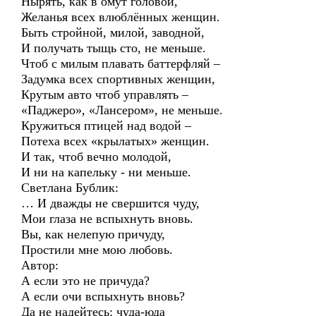
Нырять, как в омут головой,
Желанья всех влюблённых женщин.
Быть стройной, милой, заводной,
И получать тыщь сто, не меньше.
Чтоб с милым плавать баттерфляй –
Задумка всех спортивных женщин,
Крутым авто чтоб управлять –
«Паджеро», «Лансером», не меньше.
Кружиться птицей над водой –
Потеха всех «крылатых» женщин.
И так, чтоб вечно молодой,
И ни на капельку - ни меньше.
Светлана Бублик:
… И дважды не свершится чуду,
Мои глаза не вспыхнуть вновь.
Вы, как нелепую причуду,
Простили мне мою любовь.
Автор:
А если это не причуда?
А если очи вспыхнуть вновь?
Да не надейтесь: чуда-юда