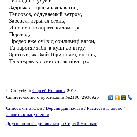
Геннадий Сусуев:
Задрожал, просыпаясь вагон,
Тепловоз, обдуваемый ветром,
Заревел, изрыгая огонь,
И пошёл пожирать километры.
Перевод:
Продер вже очі від сонливиці вагон,
Та паротяг забіг в кущі до вітру.
Зригнув, як Змій Горинович, вогонь,
Та вижрав кілометри, як півлітру.
© Copyright:
Сергей Носиков
, 2018
Свидетельство о публикации №218072900925
Список читателей
/
Версия для печати
/
Разместить анонс
/
Заявить о нарушении
Другие произведения автора Сергей Носиков