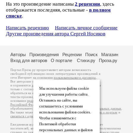
На это произведение написаны
2 рецензии
, здесь
отображается последняя, остальные -
в полном
списке
.
Написать рецензию
Написать личное сообщение
Другие произведения автора Сергей Носиков
Авторы
Произведения
Рецензии
Поиск
Магазин
Вход для авторов
О портале
Стихи.ру
Проза.ру
Портал Проза.ру предоставляет авторам возможность
свободной публикации своих литературных произведений в
сети Интернет на основании
пользовательского договора
.
Все авторские права на произведения принадлежат авторам
и охраняются
законом
. Перепечатка произведений возможна
Мы используем файлы cookie
только с согласия его автора, к которому вы можете
обратиться на его авторской странице. Ответственность за
для улучшения работы сайта.
тексты произведений авторы несут самостоятельно на
Оставаясь на сайте, вы
основании
правил публикации
и
законодательства
Российской Федерации
. Данные пользователей
соглашаетесь с условиями
обрабатываются на основании
Политики обработки персональных данных
.
использования файлов cookies.
Вы также можете посмотреть более подробную
информацию о портале
и
связаться с администрацией
.
Чтобы ознакомиться с
Политикой обработки
Ежедневная аудитория портала Проза.ру – порядка 100 тысяч
посетителей, которые в общей сумме просматривают более полумиллиона
персональных данных и файлов
страниц по данным счетчика посещаемости, который расположен справа