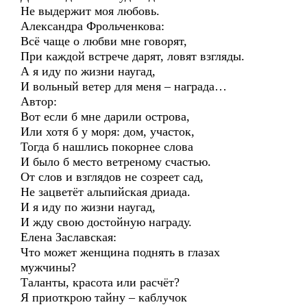
Не выдержит моя любовь.
Александра Фрольченкова:
Всё чаще о любви мне говорят,
При каждой встрече дарят, ловят взгляды.
А я иду по жизни наугад,
И вольный ветер для меня – награда…
Автор:
Вот если б мне дарили острова,
Или хотя б у моря: дом, участок,
Тогда б нашлись покорнее слова
И было б место ветреному счастью.
От слов и взглядов не созреет сад,
Не зацветёт альпийская дриада.
И я иду по жизни наугад,
И жду свою достойную награду.
Елена Заславская:
Что может женщина поднять в глазах
мужчины?
Таланты, красота или расчёт?
Я приоткрою тайну – каблучок