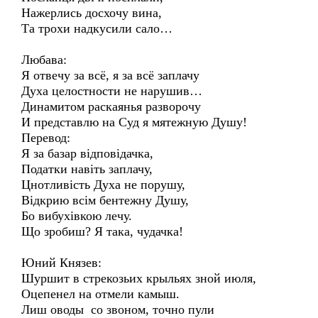
Нажерлись досхочу вина,
Та трохи надкусили сало…
Любава:
Я отвечу за всё, я за всё заплачу
Духа целостности не нарушив…
Динамитом раскаянья разворочу
И представлю на Суд я мятежную Душу!
Перевод:
Я за базар відповідачка,
Податки навіть заплачу,
Цнотливість Духа не порушу,
Відкрию всім бентежну Душу,
Бо вибухівкою лечу.
Що зробиш? Я така, чудачка!
Юний Князев:
Шуршит в стрекозьих крыльях зной июля,
Оцепенел на отмели камыш.
Лиш оводы со звоном, точно пули