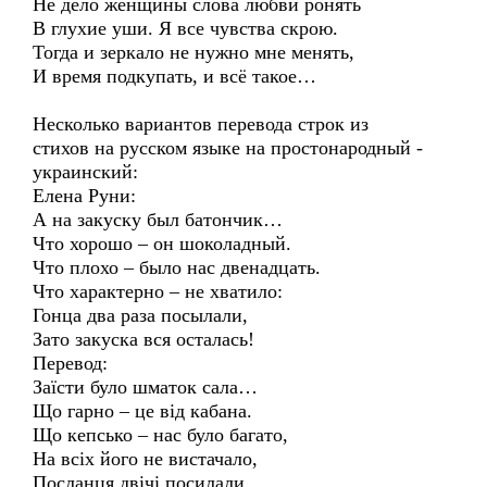
Не дело женщины слова любви ронять
В глухие уши. Я все чувства скрою.
Тогда и зеркало не нужно мне менять,
И время подкупать, и всё такое…
Несколько вариантов перевода строк из
стихов на русском языке на простонародный -
украинский:
Елена Руни:
А на закуску был батончик…
Что хорошо – он шоколадный.
Что плохо – было нас двенадцать.
Что характерно – не хватило:
Гонца два раза посылали,
Зато закуска вся осталась!
Перевод:
Заїсти було шматок сала…
Що гарно – це від кабана.
Що кепсько – нас було багато,
На всіх його не вистачало,
Посланця двічі посилали,