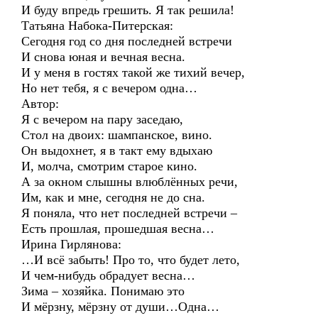
И буду впредь грешить. Я так решила!
Татьяна Набока-Питерская:
Сегодня год со дня последней встречи
И снова юная и вечная весна.
И у меня в гостях такой же тихий вечер,
Но нет тебя, я с вечером одна…
Автор:
Я с вечером на пару заседаю,
Стол на двоих: шампанское, вино.
Он выдохнет, я в такт ему вдыхаю
И, молча, смотрим старое кино.
А за окном слышны влюблённых речи,
Им, как и мне, сегодня не до сна.
Я поняла, что нет последней встречи –
Есть прошлая, прошедшая весна…
Ирина Гирлянова:
…И всё забыть! Про то, что будет лето,
И чем-нибудь обрадует весна…
Зима – хозяйка. Понимаю это
И мёрзну, мёрзну от души…Одна…