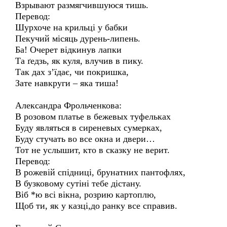
Взрывают размягчившуюся тишь.
Перевод:
Шурхоче на крильці у бабки
Пекучий місяць дурень-липень.
Ба! Очерет відкинув лапки
Та ґедзь, як куля, влучив в пику.
Так дах з’їдає, чи покришка,
Зате навкруги – яка тиша!
Александра Фрольченкова:
В розовом платье в бежевых туфельках
Буду являться в сиреневых сумерках,
Буду стучать во все окна и двери…
Тот не услышит, кто в сказку не верит.
Перевод:
В рожевій спідниці, брунатних пантофлях,
В бузковому сутіні тебе дістану.
Віб *ю всі вікна, розрию картоплю,
Щоб ти, як у казці,до ранку все справив.