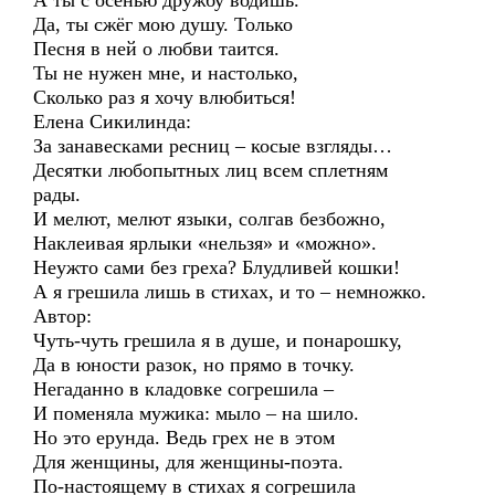
А ты с осенью дружбу водишь.
Да, ты сжёг мою душу. Только
Песня в ней о любви таится.
Ты не нужен мне, и настолько,
Сколько раз я хочу влюбиться!
Елена Сикилинда:
За занавесками ресниц – косые взгляды…
Десятки любопытных лиц всем сплетням
рады.
И мелют, мелют языки, солгав безбожно,
Наклеивая ярлыки «нельзя» и «можно».
Неужто сами без греха? Блудливей кошки!
А я грешила лишь в стихах, и то – немножко.
Автор:
Чуть-чуть грешила я в душе, и понарошку,
Да в юности разок, но прямо в точку.
Негаданно в кладовке согрешила –
И поменяла мужика: мыло – на шило.
Но это ерунда. Ведь грех не в этом
Для женщины, для женщины-поэта.
По-настоящему в стихах я согрешила