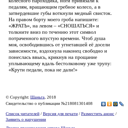
колёсного пароходика, ноги привязали к
педалям, вращающим гребное колесо, а в
затвердевшие губы воткнули медный свисток.
На правом борту моего гроба напишите:
«ЖРАТЬ», на левом – «СНОШАТЬСЯ» и
толкните вниз по течению этот символ
потраченного впустую времени. Чтоб душа
моя, освободившись от угнетавшей её досели
зависимости, вздохнула наконец свободно и
понеслась ввысь, крикнув на прощание
уплывающему вдаль бестолковому уже трупу:
«Крути педали, пока не дали!»
© Copyright:
Шаньга
, 2018
Свидетельство о публикации №218081301408
Список читателей
/
Версия для печати
/
Разместить анонс
/
Заявить о нарушении