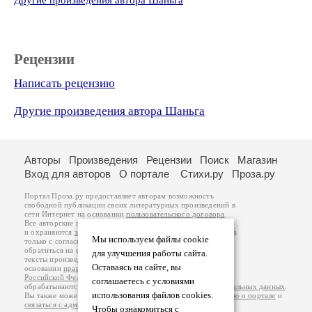
Другие произведения автора Шаньга
Рецензии
Написать рецензию
Другие произведения автора Шаньга
Авторы
Произведения
Рецензии
Поиск
Магазин
Вход для авторов
О портале
Стихи.ру
Проза.ру
Портал Проза.ру предоставляет авторам возможность
свободной публикации своих литературных произведений в
сети Интернет на основании
пользовательского договора
.
Все авторские права на произведения принадлежат авторам
и охраняются
законом
. Перепечатка произведений возможна
Мы используем файлы cookie
только с согласия его автора, к которому вы можете
обратиться на его авторской странице. Ответственность за
для улучшения работы сайта.
тексты произведений авторы несут самостоятельно на
Оставаясь на сайте, вы
основании
правил публикации
и
законодательства
Российской Федерации
. Данные пользователей
соглашаетесь с условиями
обрабатываются на основании
Политики обработки персональных данных
.
использования файлов cookies.
Вы также можете посмотреть более подробную
информацию о портале
и
связаться с администрацией
.
Чтобы ознакомиться с