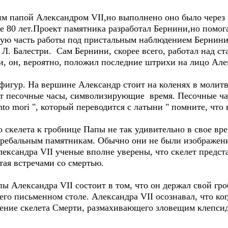
папой Александром VII,но выполнено оно было через 1
е 80 лет.Проект памятника разработал Бернини,но помог
ю часть работы под пристальным наблюдением Бернини.
 Л. Балестри. Сам Бернини, скорее всего, работал над с
, он, вероятно, положил последние штрихи на лицо Але
гур. На вершине Александр стоит на коленях в молит
т песочные часы, символизирующие время. Песочные ча
 mori ", который переводится с латыни " помните, что 
келета к гробнице Папы не так удивительно в свое врем
гребальным памятникам. Обычно они не были изображени
ександра VII ученые вполне уверены, что скелет предст
тая встречами со смертью.
Александра VII состоит в том, что он держал свой гроб
го письменном столе. Александра VII осознавал, что когд
ение скелета Смерти, размахивающего зловещим клепсид