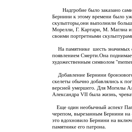
Надгробие было заказано самим 
Бернини к этому времени было уж
скульпторы,они выполнили большу
Морелли, Г. Картари, М. Маглиа и
своими портретными скульптурами
На памятнике шесть значимых фи
появлением Смерти.Она поднимае
художественным символом "memento
Добавление Бернини бронзового с
скелеты обычно добавлялись к по
версией умершего. Для Могилы Ал
Александра VII была жизнь, чрева
Еще один необычный аспект Папы 
черепом, вырезанным Бернини на е
это вдохновило Бернини на включ
памятнике его патрона.