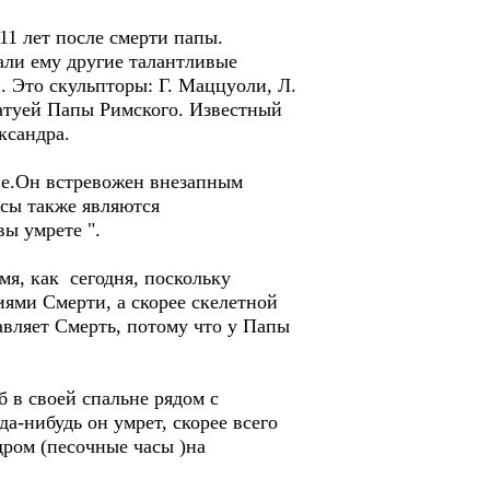
1 лет после смерти папы.
али ему другие талантливые
 Это скульпторы: Г. Маццуоли, Л.
татуей Папы Римского. Известный
ксандра.
ве.Он встревожен внезапным
сы также являются
вы умрете ".
я, как сегодня, поскольку
ями Смерти, а скорее скелетной
авляет Смерть, потому что у Папы
 в своей спальне рядом с
а-нибудь он умрет, скорее всего
ром (песочные часы )на