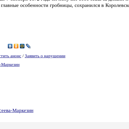
главные особенности гробницы, сохранился в Королевск
8
1
стить анонс
/
Заявить о нарушении
а-Маркезин
ксеева-Маркезин