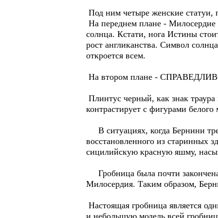
Под ним четыре женские статуи, 
На переднем плане - Милосердие с
солнца. Кстати, нога Истины сто
рост англиканства. Символ солнца
откроется всем.
На втором плане - СПРАВЕДЛИВО
Плинтус черный, как знак траура
контрастирует с фигурами белого 
В ситуациях, когда Бернини требо
восстановленного из старинных з
сицилийскую красную яшму, насы
Гробница была почти закончена
Милосердия. Таким образом, Берн
Настоящая гробница является одн
и небольшую модель всей гробницы