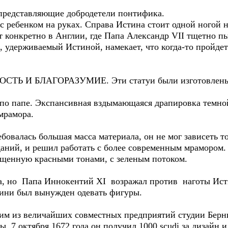
представляющие добродетели понтифика.
 ребенком на руках. Справа Истина стоит одной ногой н
ит конкретно в Англии, где Папа Александр VII тщетно 
, удерживаемый Истиной, намекает, что когда-то пройде
СТЬ И БЛАГОРАЗУМИЕ. Эти статуи были изготовлены 
 по папе. Экспансивная вздымающаяся драпировка темн
мрамора.
валась большая масса материала, он не мог зависеть то
даний, и решил работать с более современным мрамором.
щенную красными тонами, с зеленым потоком.
, но Папа Иннокентий XI возражал против наготы Ист
ини был вынужден одевать фигуры.
им из величайших совместных предприятий студии Берн
. 7 октября 1672 года он получил 1000 scudi за дизайн 