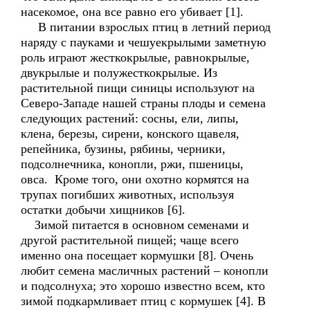
насекомое, она все равно его убивает [1].
В питании взрослых птиц в летний период
наряду с пауками и чешуекрылыми заметную
роль играют жесткокрылые, равнокрылые,
двукрылые и полужесткокрылые. Из
растительной пищи синицы используют на
Северо-Западе нашей страны плоды и семена
следующих растений: сосны, ели, липы,
клена, березы, сирени, конского щавеля,
репейника, бузины, рябины, черники,
подсолнечника, конопли, ржи, пшеницы,
овса. Кроме того, они охотно кормятся на
трупах погибших животных, используя
остатки добычи хищников [6].
Зимой питается в основном семенами и
другой растительной пищей; чаще всего
именно она посещает кормушки [8]. Очень
любит семена масличных растений – конопли
и подсолнуха; это хорошо известно всем, кто
зимой подкармливает птиц с кормушек [4]. В