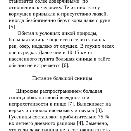
становятся более доверчивыми по
отношению к человеку. Те из них, кто у
кормушек привыкли к присутствию людей,
иногда безбоязненно берут корм даже с руки
[5].
Обитая в условиях дикой природы,
большая синица чаще всего селится вдоль
рек, озер, недалеко от опушек. В глухих лесах
очень редка. Далее чем в 10-15 км от
населенного пункта большая синица в тайге
обычно не встречается [6].
Питание большой синицы
Широким распространением большая
синица обязана своей всеядности и
неприхотливости к пище [7]. Выискивает на
верках и стволах насекомых и пауков [8].
Гусеницы составляют приблизительно 75 %
их летнего дневного рациона [4]. Замечено,
что если даже синица не в состоянии съесть