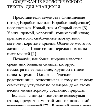
СОДЕРЖАНИЕ БИОЛОГИЧЕСКОГО
ТЕКСТА ДЛЯ УЧАЩИХСЯ
Представители семейства Синициевые
(отряд Воробьиные или Воробьинообразные)
населяют как Новый, так и Старый свет [3].
У них прямой, короткий, конический клюв;
крепкие ноги, снабженные изогнутыми
когтями; короткие крылья. Обычное место их
жизни - лес. Голос синиц нередко похож на
писк мышей [1].
Пожалуй, наиболее широко известна
среди них большая синица, которую,
несмотря на ее название, крупной птицей
назвать трудно. Однако ее близкие
родственницы, относящиеся к тому же самому
семейству, уступают по размерам даже этому
весьма миниатюрному созданию природы.
Большая синица - поистине вездесущая
птица, предмет симпатий многих поколений
городских жителей [7]. В данной статье дано