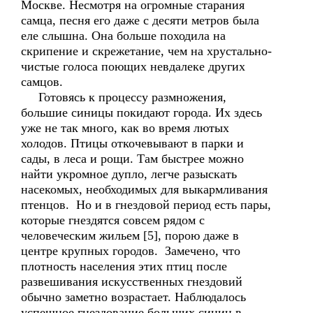
Москве. Несмотря на огромные старания
самца, песня его даже с десяти метров была
еле слышна. Она больше походила на
скрипение и скрежетание, чем на хрустально-
чистые голоса поющих невдалеке других
самцов.
Готовясь к процессу размножения,
большие синицы покидают города. Их здесь
уже не так много, как во время лютых
холодов. Птицы откочевывают в парки и
сады, в леса и рощи. Там быстрее можно
найти укромное дупло, легче разыскать
насекомых, необходимых для выкармливания
птенцов. Но и в гнездовой период есть пары,
которые гнездятся совсем рядом с
человеческим жильем [5], порою даже в
центре крупных городов. Замечено, что
плотность населения этих птиц после
развешивания искусственных гнездовий
обычно заметно возрастает. Наблюдалось
успешное гнездование больших синиц в