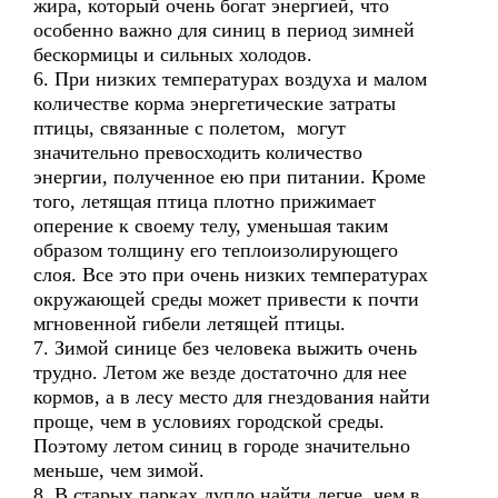
жира, который очень богат энергией, что
особенно важно для синиц в период зимней
бескормицы и сильных холодов.
6. При низких температурах воздуха и малом
количестве корма энергетические затраты
птицы, связанные с полетом, могут
значительно превосходить количество
энергии, полученное ею при питании. Кроме
того, летящая птица плотно прижимает
оперение к своему телу, уменьшая таким
образом толщину его теплоизолирующего
слоя. Все это при очень низких температурах
окружающей среды может привести к почти
мгновенной гибели летящей птицы.
7. Зимой синице без человека выжить очень
трудно. Летом же везде достаточно для нее
кормов, а в лесу место для гнездования найти
проще, чем в условиях городской среды.
Поэтому летом синиц в городе значительно
меньше, чем зимой.
8. В старых парках дупло найти легче, чем в