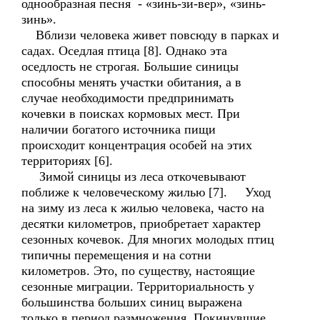
однообразная песня - «зинь-зи-вер», «зинь-
зинь».
Вблизи человека живет повсюду в парках и
садах. Оседлая птица [8]. Однако эта
оседлость не строгая. Большие синицы
способны менять участки обитания, а в
случае необходимости предпринимать
кочевки в поисках кормовых мест. При
наличии богатого источника пищи
происходит концентрация особей на этих
территориях [6].
Зимой синицы из леса откочевывают
поближе к человеческому жилью [7]. Уход
на зиму из леса к жилью человека, часто на
десятки километров, приобретает характер
сезонных кочевок. Для многих молодых птиц
типичны перемещения и на сотни
километров. Это, по существу, настоящие
сезонные миграции. Территориальность у
большинства больших синиц выражена
только в период размножения. Покинувшие