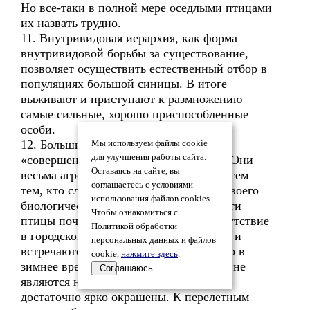
Но все-таки в полной мере оседлыми птицами
их назвать трудно.
11. Внутривидовая иерархия, как форма
внутривидовой борьбы за существование,
позволяет осуществить естественный отбор в
популяциях большой синицы. В итоге
выживают и приступают к размножению
самые сильные, хорошо приспособленные
особи.
12. Большие синицы не являются
Мы используем файлы cookie
для улучшения работы сайта.
«совершенно безобидными птицами». Они
Оставаясь на сайте, вы
весьма агрессивны по отношению ко всем
соглашаетесь с условиями
тем, кто слабее их, включая и особей своего
использования файлов cookies.
биологического вида. В глухих лесах эти
Чтобы ознакомиться с
птицы почти не встречаются. Их присутствие
Политикой обработки
в городском парке совсем не случайно, и
персональных данных и файлов
встречаются они там нередко, особенно в
cookie,
нажмите здесь
.
зимнее время. Самки большой синицы не
Соглашаюсь
являются невзрачными птицами, они
достаточно ярко окрашены. К перелетным