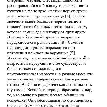
оперения. Черная, блестящая шапочка и
расширяющийся к брюшку такого же цвета
галстук на фоне ярко-желтых перьев груди –
это показатель зрелости самца [5]. Особое
значение имеет большое черное пятно в
нижней части брюшка, почти под хвостом,
которое самцы демонстрируют друг другу.
Это самый главный признак возраста и
иерархического ранга самца [9]. Самки и
первогодки в ужасе шарахаются при
появлении вожаков на кормушке [5].
Интересно, что, помимо обычной силовой и
возрастной иерархии, в стае существует и
более тонкая социальная, или
психологическая иерархия: в разные моменты
жизни стаи ее лидерами могут быть разные
птицы [9]. Своя иерархическая лестница есть
и у самок. Весной, в период образования пар,
те, кто выше по рангу, весьма обычны на
кормушке. Они беспощадны по отношению к
более слабым собратьям, и это хорошо