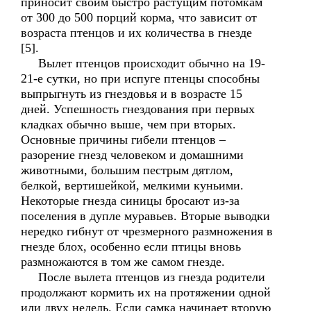
приносит своим быстро растущим потомкам
от 300 до 500 порций корма, что зависит от
возраста птенцов и их количества в гнезде
[5].
Вылет птенцов происходит обычно на 19-
21-е сутки, но при испуге птенцы способны
выпрыгнуть из гнездовья и в возрасте 15
дней. Успешность гнездования при первых
кладках обычно выше, чем при вторых.
Основные причины гибели птенцов –
разорение гнезд человеком и домашними
животными, большим пестрым дятлом,
белкой, вертишейкой, мелкими куньими.
Некоторые гнезда синицы бросают из-за
поселения в дупле муравьев. Вторые выводки
нередко гибнут от чрезмерного размножения в
гнезде блох, особенно если птицы вновь
размножаются в том же самом гнезде.
После вылета птенцов из гнезда родители
продолжают кормить их на протяжении одной
или двух недель. Если самка начинает вторую