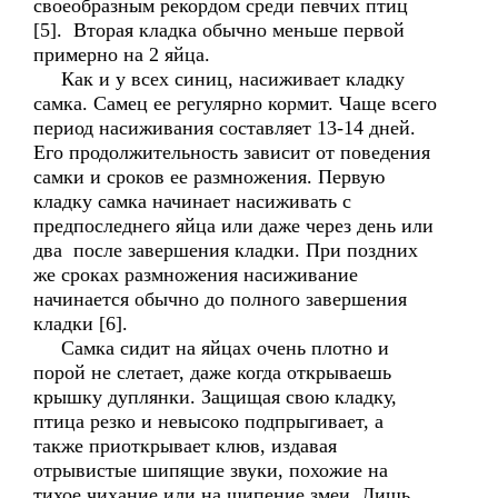
своеобразным рекордом среди певчих птиц
[5]. Вторая кладка обычно меньше первой
примерно на 2 яйца.
Как и у всех синиц, насиживает кладку
самка. Самец ее регулярно кормит. Чаще всего
период насиживания составляет 13-14 дней.
Его продолжительность зависит от поведения
самки и сроков ее размножения. Первую
кладку самка начинает насиживать с
предпоследнего яйца или даже через день или
два после завершения кладки. При поздних
же сроках размножения насиживание
начинается обычно до полного завершения
кладки [6].
Самка сидит на яйцах очень плотно и
порой не слетает, даже когда открываешь
крышку дуплянки. Защищая свою кладку,
птица резко и невысоко подпрыгивает, а
также приоткрывает клюв, издавая
отрывистые шипящие звуки, похожие на
тихое чихание или на шипение змеи. Лишь