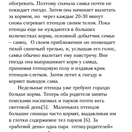
обогревать. Поэтому сначала самка почти не
покидает гнездо. Затем она начинает вылетать
за кормом, но через каждые 20-30 минут
снова согревает птенцов своим телом. Пока
птенцы еще не нуждаются в больших
количествах корма, основной добытчик семьи
– самец. О своем приближении он оповещает
тихой синичьей трелью, и, услышав его голос,
самка обычно вылетает ему навстречу. Вне
гнезда она выпрашивает корм у самца,
принимая птенцовую позу и издавая крик
птенцов-слетков. Затем летит к гнезду и
кормит выводок сама.
Недельные птенцы уже требуют гораздо
больше корма. Теперь оба родителя заняты
поисками насекомых и пауков почти весь
световой день[5]. Маленьких птенцов
большие синицы часто кормят, выдавливая им
в глотки содержимое тел пауков [6]. За
«рабочий день» одна пара «птиц-родителей»