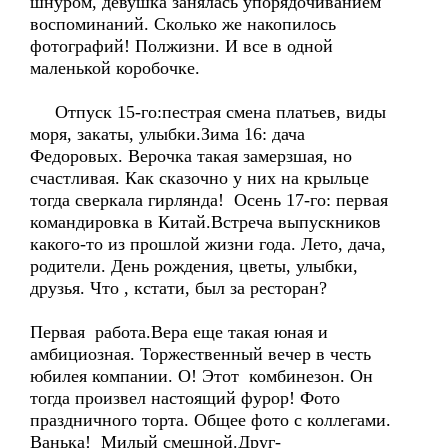
шнуром, девушка занялась упорядочиванием
воспоминаний. Сколько же накопилось
фотографий! Полжизни. И все в одной
маленькой коробочке.
Отпуск 15-го:пестрая смена платьев, виды
моря, закаты, улыбки.Зима 16: дача
Федоровых. Верочка такая замерзшая, но
счастливая. Как сказочно у них на крыльце
тогда сверкала гирлянда! Осень 17-го: первая
командировка в Китай.Встреча выпускников
какого-то из прошлой жизни года. Лето, дача,
родители. День рождения, цветы, улыбки,
друзья. Что , кстати, был за ресторан?
Первая работа.Вера еще такая юная и
амбициозная. Торжественный вечер в честь
юбилея компании. О! Этот комбинезон. Он
тогда произвел настоящий фурор! Фото
праздничного торта. Общее фото с коллегами.
Ванька! Милый смешной.Друг-