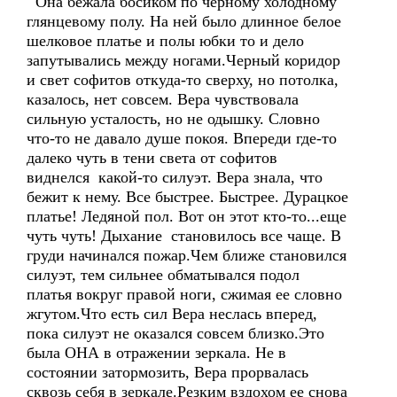
Она бежала босиком по черному холодному
глянцевому полу. На ней было длинное белое
шелковое платье и полы юбки то и дело
запутывались между ногами.Черный коридор
и свет софитов откуда-то сверху, но потолка,
казалось, нет совсем. Вера чувствовала
сильную усталость, но не одышку. Словно
что-то не давало душе покоя. Впереди где-то
далеко чуть в тени света от софитов
виднелся какой-то силуэт. Вера знала, что
бежит к нему. Все быстрее. Быстрее. Дурацкое
платье! Ледяной пол. Вот он этот кто-то...еще
чуть чуть! Дыхание становилось все чаще. В
груди начинался пожар.Чем ближе становился
силуэт, тем сильнее обматывался подол
платья вокруг правой ноги, сжимая ее словно
жгутом.Что есть сил Вера неслась вперед,
пока силуэт не оказался совсем близко.Это
была ОНА в отражении зеркала. Не в
состоянии затормозить, Вера прорвалась
сквозь себя в зеркале.Резким вздохом ее снова