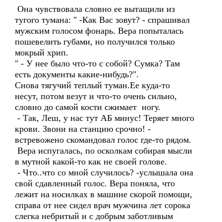
Она чувствовала словно ее вытащили из
тугого тумана: " -Как Вас зовут? - спрашивал
мужским голосом фонарь. Вера попыталась
пошевелить губами, но получился только
мокрый хрип.
" - У нее было что-то с собой? Сумка? Там
есть документы какие-нибудь?".
Снова тягучий теплый туман.Ее куда-то
несут, потом везут и что-то очень сильно,
словно до самой кости сжимает ногу.
- Так, Леш, у нас тут АБ минус! Теряет много
крови. Звони на станцию срочно! -
встревожено скомандовал голос где-то рядом.
Вера испугалась, по осколкам собирая мысли
в мутной какой-то как не своей голове.
- Что..что со мной случилось? -услышала она
свой сдавленный голос. Вера поняла, что
лежит на носилках в машине скорой помощи,
справа от нее сидел врач мужчина лет сорока
слегка небритый и с добрым заботливым