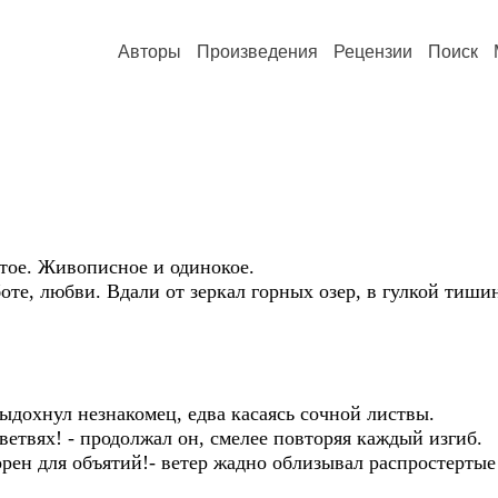
Авторы
Произведения
Рецензии
Поиск
тое. Живописное и одинокое.
боте, любви. Вдали от зеркал горных озер, в гулкой тиш
выдохнул незнакомец, едва касаясь сочной листвы.
ветвях! - продолжал он, смелее повторяя каждый изгиб.
орен для объятий!- ветер жадно облизывал распростертые