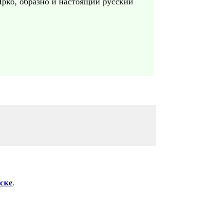
Ярко, образно и настоящий русский
ске
.