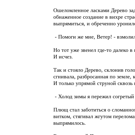
Ошеломленное ласками Дерево зад
обнаженное создание в вихре стра
выпрямиться, и обреченно уронил
- Помоги же мне, Ветер! - взмоли
Но тот уже звенел где-то далеко в
И исчез.
Так и стояло Дерево, склонив гол
сгнивала, разбросанная по земле
И только упрямой струной сквозь
- Холод зимы я пережил согретый 
Плющ стал заботиться о сломанном
витком, стягивал жгутом перелома
выпрямилось.