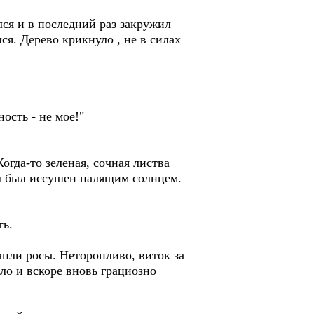
ся и в последний раз закружил
я. Дерево крикнуло , не в силах
ность - не мое!"
огда-то зеленая, сочная листва
ол был иссушен палящим солнцем.
ть.
апли росы. Неторопливо, виток за
ло и вскоре вновь грациозно