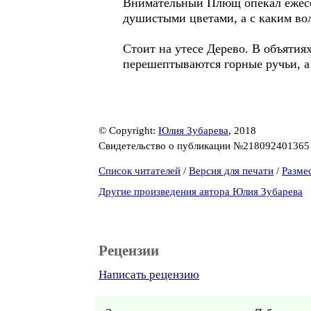
Внимательный Плющ опекал ежесе
душистыми цветами, а с каким во
Стоит на утесе Дерево. В объяти
перешептываются горные ручьи, а
© Copyright:
Юлия Зубарева
, 2018
Свидетельство о публикации №21809240136
Список читателей
/
Версия для печати
/
Разме
Другие произведения автора Юлия Зубарева
Рецензии
Написать рецензию