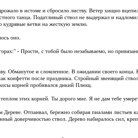
рожало в истоме и сбросило листву. Ветер хищно вцепил
стного танца. Податливый ствол не выдержал и надломилс
о кудрявые ветви на жесткую землю.
лось оно.
 горах:" - Прости, с тобой было незабываемо, но привязан
ову. Обманутое и сломленное. В ожидании своего конца. К
, как конфетти после праздника. Стройный звенящий ств
 косы корней пробивался дикий Плющ.
теплом этих корней. Ты дорого мне. Я не дам тебе умере
 Дереве. Отпаивал, бережно собирая пиалами листьев к
нный доверчивостью ствол. Дерево набиралось сил, креп