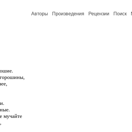
Авторы
Произведения
Рецензии
Поиск
рошие.
 горошины,
ее,
и.
зные.
е мучайте
,