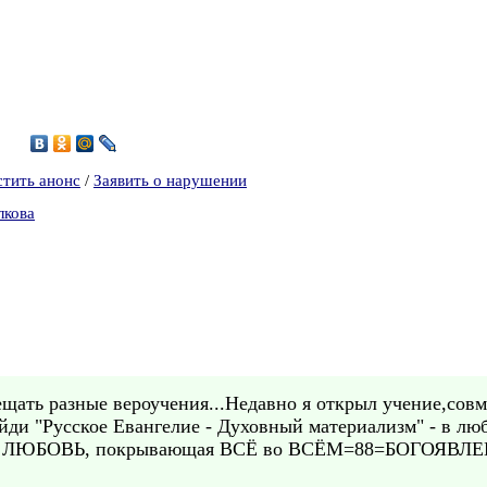
5
стить анонс
/
Заявить о нарушении
лкова
ещать разные вероучения...Недавно я открыл учение,сов
йди "Русское Евангелие - Духовный материализм" - в лю
ежит ЛЮБОВЬ, покрывающая ВСЁ во ВСЁМ=88=БОГОЯВЛ