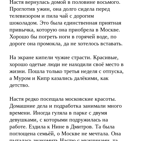
Настя вернулась домой в половине восьмого.
Проглотив ужин, она долго сидела перед
телевизором и пила чай с дорогим
шоколадом. Это была единственная приятная
привычка, которую она приобрела в Москве.
Хорошо бы погреть ноги в горячей воде, по
дороге она промокла, да не хотелось вставать.
На экране кипели чужие страсти. Красивые,
хорошо одетые люди не находили своё место в
жизни. Пошла только третья неделя с отпуска,
а Муром и Кипр казались далёкими, как
детство.
Настя редко посещала московские красоты.
Домашние дела и подработка занимали много
времени. Иногда гуляла в парке с двумя
девушками, с которыми подружилась на
работе. Ездила к Нине в Дмитров. Та была
поглощена семьёй, о Москве не мечтала. Она
пыталась знакомить Настю с мужчинами, та