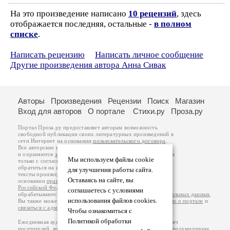
На это произведение написано
10 рецензий
, здесь
отображается последняя, остальные -
в полном
списке
.
Написать рецензию
Написать личное сообщение
Другие произведения автора Анна Сивак
Авторы
Произведения
Рецензии
Поиск
Магазин
Вход для авторов
О портале
Стихи.ру
Проза.ру
Портал Проза.ру предоставляет авторам возможность
свободной публикации своих литературных произведений в
сети Интернет на основании
пользовательского договора
.
Все авторские права на произведения принадлежат авторам
и охраняются
законом
. Перепечатка произведений возможна
Мы используем файлы cookie
только с согласия его автора, к которому вы можете
обратиться на его авторской странице. Ответственность за
для улучшения работы сайта.
тексты произведений авторы несут самостоятельно на
Оставаясь на сайте, вы
основании
правил публикации
и
законодательства
Российской Федерации
. Данные пользователей
соглашаетесь с условиями
обрабатываются на основании
Политики обработки персональных данных
.
использования файлов cookies.
Вы также можете посмотреть более подробную
информацию о портале
и
связаться с администрацией
.
Чтобы ознакомиться с
Политикой обработки
Ежедневная аудитория портала Проза.ру – порядка 100 тысяч
посетителей, которые в общей сумме просматривают более полумиллиона