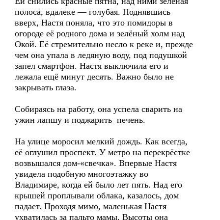
Ей снились красные пятна, над ними зелёная
полоса, вдалеке — голубая. Поднявшись
вверх, Настя поняла, что это помидоры в
огороде её родного дома и зелёный холм над
Окой. Её стремительно несло к реке и, прежде
чем она упала в ледяную воду, под подушкой
запел смартфон. Настя выключила его и
лежала ещё минут десять. Важно было не
закрывать глаза.
Собираясь на работу, она успела сварить на
ужин лапшу и поджарить печень.
На улице моросил мелкий дождь. Как всегда,
её оглушил проспект. У метро на перекрёстке
возвышался дом-«свечка». Впервые Настя
увидела подобную многоэтажку во
Владимире, когда ей было лет пять. Над его
крышей проплывали облака, казалось, дом
падает. Проходя мимо, маленькая Настя
ухватилась за пальто мамы. Высоты она