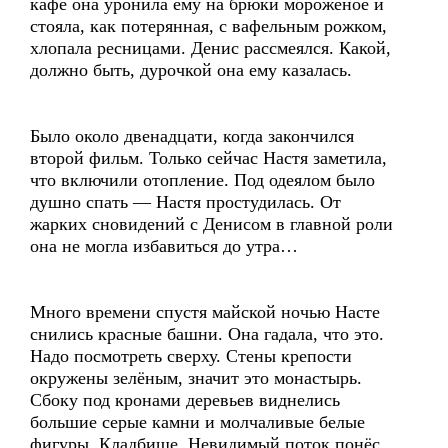
кафе она уронила ему на брюки мороженое и
стояла, как потерянная, с вафельным рожком,
хлопала ресницами. Денис рассмеялся. Какой,
должно быть, дурочкой она ему казалась.
Было около двенадцати, когда закончился
второй фильм. Только сейчас Настя заметила,
что включили отопление. Под одеялом было
душно спать — Настя простудилась. От
жарких сновидений с Денисом в главной роли
она не могла избавиться до утра…
Много времени спустя майской ночью Насте
снились красные башни. Она гадала, что это.
Надо посмотреть сверху. Стены крепости
окружены зелёным, значит это монастырь.
Сбоку под кронами деревьев виднелись
большие серые камни и молчаливые белые
фигуры. Кладбище. Невидимый поток понёс