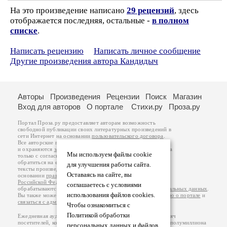
На это произведение написано
29 рецензий
, здесь
отображается последняя, остальные -
в полном
списке
.
Написать рецензию
Написать личное сообщение
Другие произведения автора Кандидыч
Авторы
Произведения
Рецензии
Поиск
Магазин
Вход для авторов
О портале
Стихи.ру
Проза.ру
Портал Проза.ру предоставляет авторам возможность
свободной публикации своих литературных произведений в
сети Интернет на основании
пользовательского договора
.
Все авторские права на произведения принадлежат авторам
и охраняются
законом
. Перепечатка произведений возможна
Мы используем файлы cookie
только с согласия его автора, к которому вы можете
обратиться на его авторской странице. Ответственность за
для улучшения работы сайта.
тексты произведений авторы несут самостоятельно на
Оставаясь на сайте, вы
основании
правил публикации
и
законодательства
Российской Федерации
. Данные пользователей
соглашаетесь с условиями
обрабатываются на основании
Политики обработки персональных данных
.
использования файлов cookies.
Вы также можете посмотреть более подробную
информацию о портале
и
связаться с администрацией
.
Чтобы ознакомиться с
Политикой обработки
Ежедневная аудитория портала Проза.ру – порядка 100 тысяч
посетителей, которые в общей сумме просматривают более полумиллиона
персональных данных и файлов