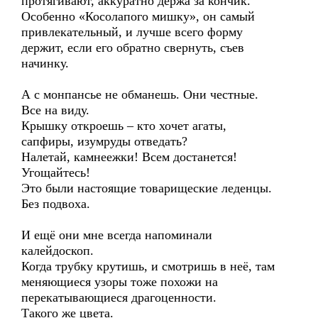
протягивают, аккуратно держа за кончик.
Особенно «Косолапого мишку», он самый
привлекательный, и лучше всего форму
держит, если его обратно свернуть, съев
начинку.
А с монпансье не обманешь. Они честные.
Все на виду.
Крышку откроешь – кто хочет агаты,
сапфиры, изумруды отведать?
Налетай, камнеежки! Всем достанется!
Угощайтесь!
Это были настоящие товарищеские леденцы.
Без подвоха.
И ещё они мне всегда напоминали
калейдоскоп.
Когда трубку крутишь, и смотришь в неё, там
меняющиеся узоры тоже похожи на
перекатывающиеся драгоценности.
Такого же цвета.