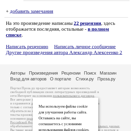
+
добавить замечания
На это произведение написаны
22 рецензии
, здесь
отображается последняя, остальные -
в полном
списке
.
Написать рецензию
Написать личное сообщение
Другие произведения автора Александр Алексеенко 2
Авторы
Произведения
Рецензии
Поиск
Магазин
Вход для авторов
О портале
Стихи.ру
Проза.ру
Портал Проза.ру предоставляет авторам возможность
свободной публикации своих литературных произведений в
сети Интернет на основании
пользовательского договора
.
Все авторские права на произведения принадлежат авторам
и охраняются
законом
. Перепечатка произведений возможна
Мы используем файлы cookie
только с согласия его автора, к которому вы можете
обратиться на его авторской странице. Ответственность за
для улучшения работы сайта.
тексты произведений авторы несут самостоятельно на
Оставаясь на сайте, вы
основании
правил публикации
и
законодательства
Российской Федерации
. Данные пользователей
соглашаетесь с условиями
обрабатываются на основании
Политики обработки персональных данных
.
использования файлов cookies.
Вы также можете посмотреть более подробную
информацию о портале
и