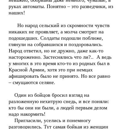
неважно, оборваны даже немного, чумазые, в
руках автоматы. Понятно – это разведчики, из
наших!
Но народ сельский из скромности чувств
никаких не проявляет, а молча смотрит на
подошедших. Солдаты подошли поближе,
глянули на собравшихся и поздоровались.
Народ ответил, но не дружно, даже как-то
настороженно. Застеснялись что ли?.. А ведь
у многих в это время кто-то из родных был в
Красной Армии, хотя это при немцах
афишировать было не принято. Но все равно
– смущаются селяне.
Один из бойцов бросил взгляд на
разложенную нехитрую снедь, и все поняли:
кто бы они ни были, а людей первым делом
надо накормить!
Пригласили, уселись и понемногу
разговорились. Тут самая бойкая из женщин