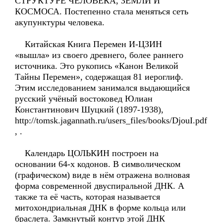
СТРУКТУРЕ ЧЕЛОВЕКА, ЗЕМЛИ И
КОСМОСА. Постепенно стала меняться сеть
акупунктуры человека.
Китайская Книга Перемен И-ЦЗИН
«вышла» из своего древнего, более раннего
источника. Это рукопись «Канон Великой
Тайны Перемен», содержащая 81 иероглиф.
Этим исследованием занимался выдающийся
русский учёный востоковед Юлиан
Константинович Шуцкий (1897-1938),
http://tomsk.jagannath.ru/users_files/books/DjouI.pdf
, .
Календарь ЦОЛЬКИН построен на
основании 64-х кодонов. В символическом
(графическом) виде в нём отражена волновая
форма современной двуспиральной ДНК. А
также та её часть, которая называется
митохондриальная ДНК в форме кольца или
браслета. Замкнутый контур этой ДНК