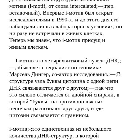
мотива (i-motif, от слова intercalated;—;пер.
вставочный). Впервые i-мотив был открыт
исследователями в 1990-х, и до этого дня его
наблюдали лишь в лабораторных условиях, но
ни разу не встречали в живых клетках.
Теперь мы знаем, что i-мотив присущ и
живым клеткам.
I-мотив это четырёхвитковый «узел» ДНК,;
—;объясняет специалист по геномике
Марсель Дингер, со-автор исследования.;—;В
структуре узла буквы цитозина с одной цепи
ДНК связываются друг с другом;—;так что
это сильно отличается от двойной спирали, в
которой “буквы” на противоположных
цепочках распознают друг друга, и где
цитозин связывается с гуанином.
i-мотив;-;это единственная из небольшого
количества ДНК-структур, в которой