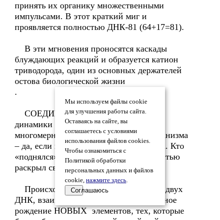
принять их органику множественными
импульсами. В этот краткий миг и
проявляется полностью ДНК-81 (64+17=81).
В эти мгновения проносятся каскады
блуждающих реакций и образуется катион
триводорода, один из основных держателей
остова биологической жизни
.
Мы используем файлы cookie
для улучшения работы сайта.
СОЕДИНЕНИЕ статики ДНК-64 и
Оставаясь на сайте, вы
динамики ДНК-81 проявляет гибкую
соглашаетесь с условиями
многомерную систему обновления организма
использования файлов cookies.
– да, если позволяет сознание человека. Кто
Чтобы ознакомиться с
«поднялся» выше инстинктов и полностью
Политикой обработки
раскрыл своё сердце.
персональных данных и файлов
cookie,
нажмите здесь
.
Происходит ВЗАИМНАЯ пульсация двух
Соглашаюсь
ДНК, взаимопроникновение и совместное
рождение НОВЫХ элементов, тех, которые