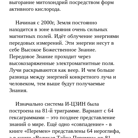
выгорание митохондрий посредством форм
активного кислорода.
Начиная с 2000г, Земля постоянно
находится в зоне влияния очень сильных
магнитных полей. Идёт облучение энергиями
передовых измерений. Эти энергии несут в
себе Высокое Божественное Знание.
Передовое Знание проходит через
высокозаряженные электромагнитные поля.
Лучи раскрываются как веер. И чем больше
разница между энергией конкретного луча и
человеком, тем выше будут получаемые
Знания.
Изначально система И-ЦЗИН была
построена на 81-й триграмме. Вариант с 64
гексаграммами – это позднее представление
знаний о мире. Ещё одно «совпадение» - в
книге «Перемен» представлены 64 иероглифа,
а в книге «Великая Тайна Перемен» их 81.