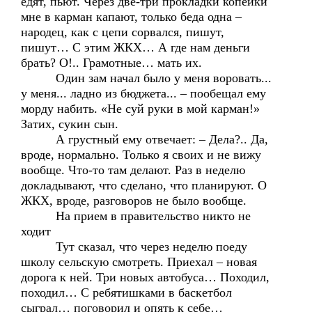
едят, пьют. Через две-три прокладки копейки
мне в карман капают, только беда одна –
народец, как с цепи сорвался, пишут,
пишут… С этим ЖКХ… А где нам деньги
брать? О!.. Грамотные… мать их.
Один зам начал было у меня воровать...
у меня... ладно из бюджета... – пообещал ему
морду набить. «Не суй руки в мой карман!»
Затих, сукин сын.
А грустный ему отвечает: – Дела?.. Да,
вроде, нормально. Только я своих и не вижу
вообще. Что-то там делают. Раз в неделю
докладывают, что сделано, что планируют. О
ЖКХ, вроде, разговоров не было вообще.
На прием в правительство никто не
ходит
Тут сказал, что через неделю поеду
школу сельскую смотреть. Приехал – новая
дорога к ней. Три новых автобуса… Походил,
походил… С ребятишками в баскетбол
сыграл… поговорил и опять к себе…