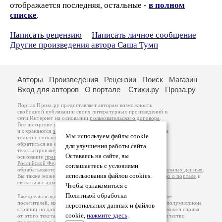
отображается последняя, остальные -
в полном
списке
.
Написать рецензию
Написать личное сообщение
Другие произведения автора Саша Тумп
Авторы
Произведения
Рецензии
Поиск
Магазин
Вход для авторов
О портале
Стихи.ру
Проза.ру
Портал Проза.ру предоставляет авторам возможность
свободной публикации своих литературных произведений в
сети Интернет на основании
пользовательского договора
.
Все авторские права на произведения принадлежат авторам
и охраняются
законом
. Перепечатка произведений возможна
Мы используем файлы cookie
только с согласия его автора, к которому вы можете
обратиться на его авторской странице. Ответственность за
для улучшения работы сайта.
тексты произведений авторы несут самостоятельно на
Оставаясь на сайте, вы
основании
правил публикации
и
законодательства
Российской Федерации
. Данные пользователей
соглашаетесь с условиями
обрабатываются на основании
Политики обработки персональных данных
.
использования файлов cookies.
Вы также можете посмотреть более подробную
информацию о портале
и
связаться с администрацией
.
Чтобы ознакомиться с
Политикой обработки
Ежедневная аудитория портала Проза.ру – порядка 100 тысяч
посетителей, которые в общей сумме просматривают более полумиллиона
персональных данных и файлов
страниц по данным счетчика посещаемости, который расположен справа
cookie,
нажмите здесь
.
от этого текста. В каждой графе указано по две цифры: количество