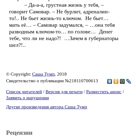
– Да-а-а, грустная жизнь у тебя, –
говорит Самовар. – Не бурлит, адреналин-
то!.. Не бьет жизнь-то ключом. Не бьет…
мать её… – Самовар задумался, – …она тебя
разводным ключом-то… по голове… Денег
тебе, что ли не надо?! …Зачем в губернаторы
шел?!..
© Copyright:
Саша Тумп
, 2018
Свидетельство о публикации №218110700613
Список читателей
/
Версия для печати
/
Разместить анонс
/
Заявить о нарушении
Другие произведения автора Саша Тумп
Рецензии