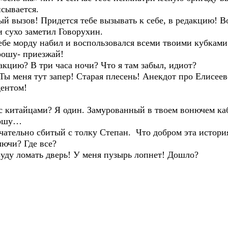
сывается.
ый вызов! Придется тебе вызывать к себе, в редакцию! 
 и сухо заметил Говорухин.
тебе морду набил и воспользовался всеми твоими кубками
рошу- приезжай!
дакцию? В три часа ночи? Что я там забыл, идиот?
Ты меня тут запер! Старая плесень! Анекдот про Елисее
дентом!
ва с китайцами? Я один. Замурованный в твоем вонючем ка
рошу…
нчательно сбитый с толку Степан. Что добром эта истори
лючи? Где все?
 Буду ломать дверь! У меня пузырь лопнет! Дошло?