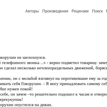
Авторы
Произведения
Рецензии
Поиск
оворухин не шелохнулся.
й телефонного звонка…» - верно подметил товарищ- заче
 он сделал несколько нечленораздельных движений, борясь
нии, он с мольбой взглянул на опротивевшие ему за год
каивать себя Говорухин. - Я могу принадлежать самому себ
Мне нужен покой!
 себе, он зачем –то решительно подошел к часам и отвер
перекукуешь!
орухин опустился на диван.