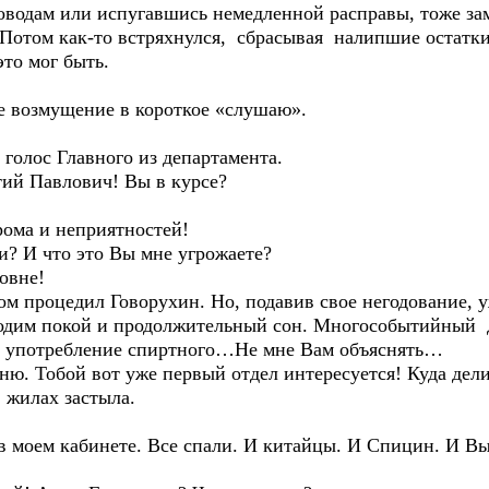
оводам или испугавшись немедленной расправы, тоже за
 Потом как-то встряхнулся, сбрасывая налипшие остатки
это мог быть.
ое возмущение в короткое «слушаю».
л голос Главного из департамента.
тий Павлович! Вы в курсе?
рома и неприятностей!
ти? И что это Вы мне угрожаете?
овне!
м процедил Говорухин. Но, подавив свое негодование, у
одим покой и продолжительный сон. Многособытийный д
ое употребление спиртного…Не мне Вам объяснять…
ясню. Тобой вот уже первый отдел интересуется! Куда дел
в жилах застыла.
в моем кабинете. Все спали. И китайцы. И Спицин. И 