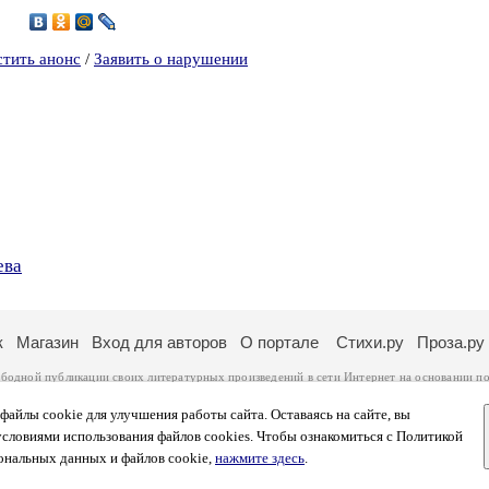
3
стить анонс
/
Заявить о нарушении
ева
к
Магазин
Вход для авторов
О портале
Стихи.ру
Проза.ру
ободной публикации своих литературных произведений в сети Интернет на основании
по
ся
законом
. Перепечатка произведений возможна только с согласия его автора, к котором
ры несут самостоятельно на основании
правил публикации
и
законодательства Российско
айлы cookie для улучшения работы сайта. Оставаясь на сайте, вы
ональных данных
. Вы также можете посмотреть более подробную
информацию о портал
условиями использования файлов cookies. Чтобы ознакомиться с Политикой
тысяч посетителей, которые в общей сумме просматривают более полумиллиона страниц 
ональных данных и файлов cookie,
нажмите здесь
.
афе указано по две цифры: количество просмотров и количество посетителей.