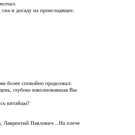
молчал.
 сна и досаду на происходящее.
же более спокойно продолжал:
ень, глубоко взволновавшая Вас
ись китайцы?
Вы, Лаврентий Павлович…На плече