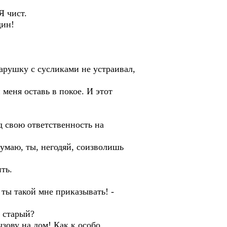
Я чист.
дин!
варушку с сусликами не устраивал,
меня оставь в покое. И этот
од свою ответственность на
умаю, ты, негодяй, соизволишь
ть.
 ты такой мне приказывать! -
ь старый?
зову на дом! Как к особо