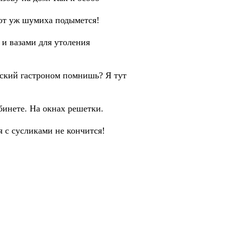
Вот уж шумиха подымется!
 и вазами для утоления
вский гастроном помнишь? Я тут
бинете. На окнах решетки.
я с сусликами не кончится!