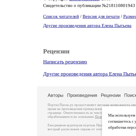
Свидетельство о публикации №21811080194
Список читателей
/
Версия для печати
/
Разме
Другие произведения автора Елена Пытьева
Рецензии
Написать рецензию
Другие произведения автора Елена Пыть
Авторы
Произведения
Рецензии
Поис
Портал Проза.ру предоставляет авторам возможность св
права на произведения принадлежат авторам и охраняют
странице. Ответственность за тексты произведений авто
Мы используем ф
обрабатываются на основании
Политики обработки перс
соглашаетесь с 
Ежедневная аудитория портала Проза.ру – порядка 100 
обработки перс
который расположен справа от этого текста. В каждой гр