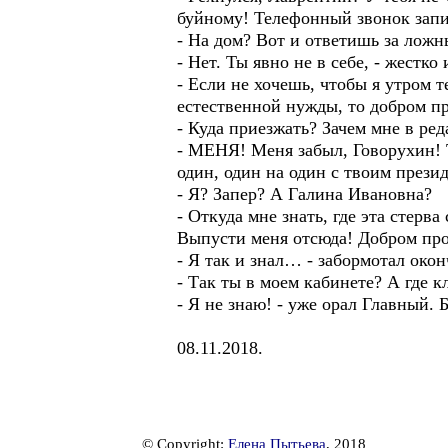
буйному! Телефонный звонок запи
- На дом? Вот и ответишь за ложн
- Нет. Ты явно не в себе, - жестко
- Если не хочешь, чтобы я утром 
естественной нужды, то добром п
- Куда приезжать? Зачем мне в ре
- МЕНЯ! Меня забыл, Говорухин! 
один, один на один с твоим прези
- Я? Запер? А Галина Ивановна?
- Откуда мне знать, где эта стер
Выпусти меня отсюда! Добром п
- Я так и знал… - забормотал око
- Так ты в моем кабинете? А где к
- Я не знаю! - уже орал Главный.
08.11.2018.
© Copyright:
Елена Пытьева
, 2018