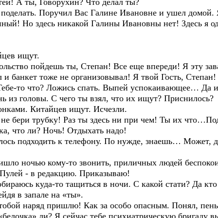
ей! А ты, Говорухин? Что делал ты?
и поделать. Поручил Вас Галине Ивановне и ушел домой. 
ный! Но здесь никакой Галины Ивановны нет! Здесь я о
йцев ищут.
сольство пойдешь ты, Степан! Все еще впереди! Я эту за
 и банкет тоже не организовывал! Я твой Гость, Степан!
Тебе-то что? Ложись спать. Выпей успокаивающее… Да и 
 из головы. С чего ты взял, что их ищут? Приснилось?
вонками. Китайцев ищут. Исчезли.
к не бери трубку! Раз ты здесь ни при чем! Ты их что…П
а, что ли? Ночь! Отдыхать надо!
лось подходить к телефону. По нужде, знаешь… Может, д
ришло ночью кому-то звонить, приличных людей беспокои
 Пулей - в редакцию. Приказываю!
обираюсь куда-то тащиться в ночи. С какой стати? Да кто
йдя в запале на «ты».
а тобой наряд пришлю! Как за особо опасным. Понял, пен
 «белочка» ли? Я сейчас тебе психиатрическую бригаду вы