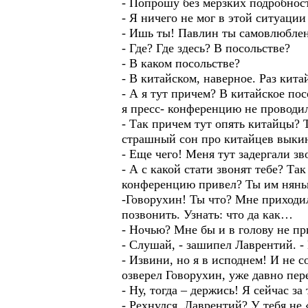
- Попрошу без мерзких подробност
- Я ничего не мог в этой ситуаци
- Ишь ты! Павлин ты самовлюблен
- Где? Где здесь? В посольстве?
- В каком посольстве?
- В китайском, наверное. Раз кита
- А я тут причем? В китайское по
я пресс- конференцию не проводил
- Так причем тут опять китайцы? 
страшный сон про китайцев выкинь
- Еще чего! Меня тут задергали з
- А с какой стати звонят тебе? Та
конференцию привел? Ты им няньк
-Говорухин! Ты что? Мне приходи
позвонить. Узнать: что да как…
- Ночью? Мне бы и в голову не п
- Слушай, - зашипел Лаврентий. -
- Извини, но я в исподнем! И не с
озверел Говорухин, уже давно пере
- Ну, тогда – держись! Я сейчас з
- Рехнулся, Лаврентий? У тебя не