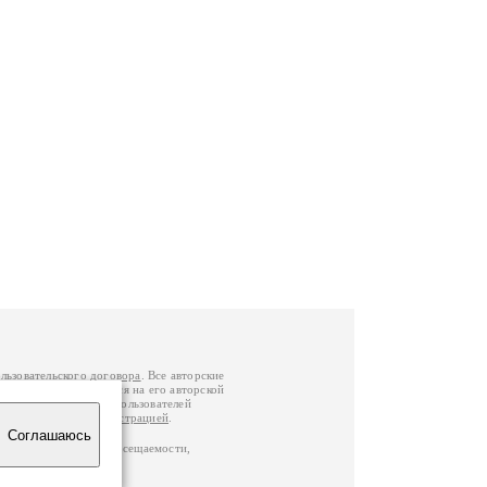
льзовательского договора
. Все авторские
у вы можете обратиться на его авторской
й Федерации
. Данные пользователей
е
и
связаться с администрацией
.
Соглашаюсь
по данным счетчика посещаемости,