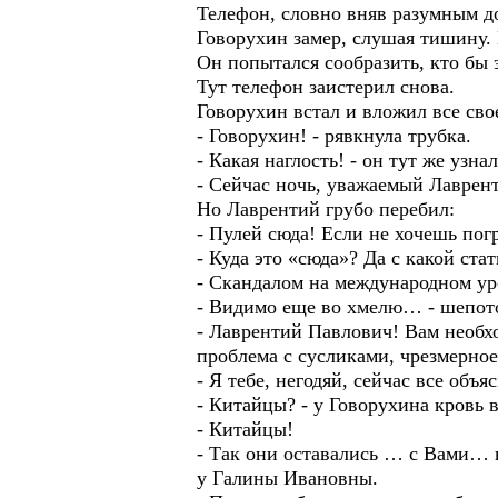
Телефон, словно вняв разумным д
Говорухин замер, слушая тишину.
Он попытался сообразить, кто бы 
Тут телефон заистерил снова.
Говорухин встал и вложил все св
- Говорухин! - рявкнула трубка.
- Какая наглость! - он тут же узна
- Сейчас ночь, уважаемый Лаврен
Но Лаврентий грубо перебил:
- Пулей сюда! Если не хочешь пог
- Куда это «сюда»? Да с какой ста
- Скандалом на международном ур
- Видимо еще во хмелю… - шепото
- Лаврентий Павлович! Вам необх
проблема с сусликами, чрезмерн
- Я тебе, негодяй, сейчас все объ
- Китайцы? - у Говорухина кровь 
- Китайцы!
- Так они оставались … с Вами… 
у Галины Ивановны.