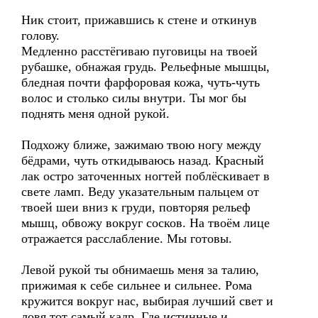
Ник стоит, прижавшись к стене и откинув
голову.
Медленно расстёгиваю пуговицы на твоей
рубашке, обнажая грудь. Рельефные мышцы,
бледная почти фарфоровая кожа, чуть-чуть
волос и столько силы внутри. Ты мог бы
поднять меня одной рукой.
Подхожу ближе, зажимаю твою ногу между
бёдрами, чуть откидываюсь назад. Красный
лак остро заточенных ногтей поблёскивает в
свете ламп. Веду указательным пальцем от
твоей шеи вниз к груди, повторяя рельеф
мышц, обвожу вокруг сосков. На твоём лице
отражается расслабление. Мы готовы.
Левой рукой ты обнимаешь меня за талию,
прижимая к себе сильнее и сильнее. Рома
кружится вокруг нас, выбирая лучший свет и
ловя тот самый кадр. Где истинные и