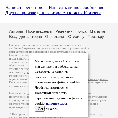
Написать рецензию
Написать личное сообщение
Другие произведения автора Анастасия Калачева
Авторы
Произведения
Рецензии
Поиск
Магазин
Вход для авторов
О портале
Стихи.ру
Проза.ру
Портал Проза.ру предоставляет авторам возможность
свободной публикации своих литературных произведений в
сети Интернет на основании
пользовательского договора
.
Все авторские права на произведения принадлежат авторам
и охраняются
законом
. Перепечатка произведений возможна
Мы используем файлы cookie
только с согласия его автора, к которому вы можете
обратиться на его авторской странице. Ответственность за
для улучшения работы сайта.
тексты произведений авторы несут самостоятельно на
Оставаясь на сайте, вы
основании
правил публикации
и
законодательства
Российской Федерации
. Данные пользователей
соглашаетесь с условиями
обрабатываются на основании
Политики обработки персональных данных
.
использования файлов cookies.
Вы также можете посмотреть более подробную
информацию о портале
и
связаться с администрацией
.
Чтобы ознакомиться с
Политикой обработки
Ежедневная аудитория портала Проза.ру – порядка 100 тысяч
посетителей, которые в общей сумме просматривают более полумиллиона
персональных данных и файлов
страниц по данным счетчика посещаемости, который расположен справа
cookie,
нажмите здесь
.
от этого текста. В каждой графе указано по две цифры: количество
просмотров и количество посетителей.
Соглашаюсь
© Все права принадлежат авторам, 2000-2026. Портал работает под
эгидой
Российского союза писателей
.
18+