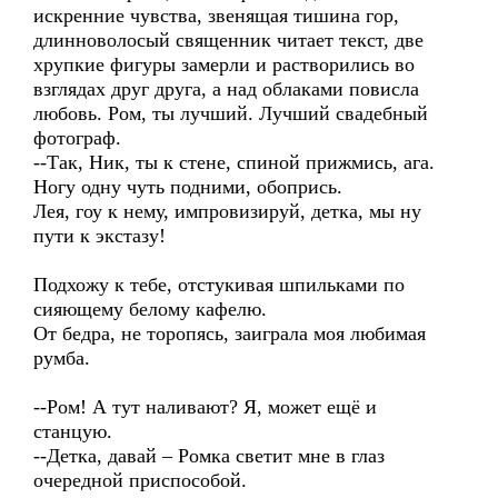
искренние чувства, звенящая тишина гор,
длинноволосый священник читает текст, две
хрупкие фигуры замерли и растворились во
взглядах друг друга, а над облаками повисла
любовь. Ром, ты лучший. Лучший свадебный
фотограф.
--Так, Ник, ты к стене, спиной прижмись, ага.
Ногу одну чуть подними, обопрись.
Лея, гоу к нему, импровизируй, детка, мы ну
пути к экстазу!
Подхожу к тебе, отстукивая шпильками по
сияющему белому кафелю.
От бедра, не торопясь, заиграла моя любимая
румба.
--Ром! А тут наливают? Я, может ещё и
станцую.
--Детка, давай – Ромка светит мне в глаз
очередной приспособой.