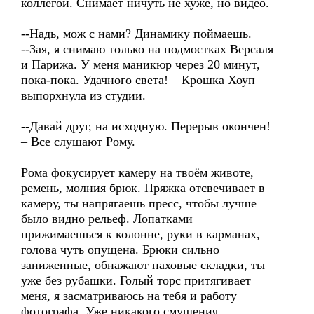
коллегой. Снимает ничуть не хуже, но видео.
--Надь, мож с нами? Динамику поймаешь.
--Зая, я снимаю только на подмостках Версаля
и Парижа. У меня маникюр через 20 минут,
пока-пока. Удачного света! – Крошка Хоуп
выпорхнула из студии.
--Давай друг, на исходную. Перерыв окончен!
– Все слушают Рому.
Рома фокусирует камеру на твоём животе,
ремень, молния брюк. Пряжка отсвечивает в
камеру, ты напрягаешь пресс, чтобы лучше
было видно рельеф. Лопатками
прижимаешься к колонне, руки в карманах,
голова чуть опущена. Брюки сильно
заниженные, обнажают паховые складки, ты
уже без рубашки. Голый торс притягивает
меня, я засматриваюсь на тебя и работу
фотографа. Уже никакого смущения.