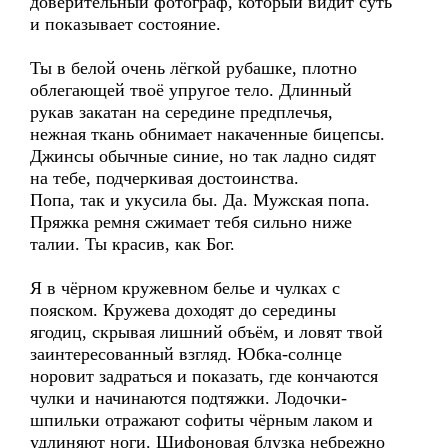
доверительный фотограф, который видит суть
и показывает состояние.
Ты в белой очень лёгкой рубашке, плотно
облегающей твоё упругое тело. Длинный
рукав закатан на середине предплечья,
нежная ткань обнимает накаченные бицепсы.
Джинсы обычные синие, но так ладно сидят
на тебе, подчеркивая достоинства.
Попа, так и укусила бы. Да. Мужская попа.
Пряжка ремня сжимает тебя сильно ниже
талии. Ты красив, как Бог.
Я в чёрном кружевном белье и чулках с
пояском. Кружева доходят до середины
ягодиц, скрывая лишний объём, и ловят твой
заинтересованный взгляд. Юбка-солнце
норовит задраться и показать, где кончаются
чулки и начинаются подтяжки. Лодочки-
шпильки отражают софиты чёрным лаком и
удлиняют ноги. Шифоновая блузка небрежно