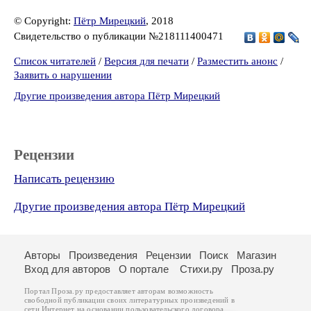
© Copyright:
Пётр Мирецкий
, 2018
Свидетельство о публикации №218111400471
Список читателей
/
Версия для печати
/
Разместить анонс
/
Заявить о нарушении
Другие произведения автора Пётр Мирецкий
Рецензии
Написать рецензию
Другие произведения автора Пётр Мирецкий
Авторы
Произведения
Рецензии
Поиск
Магазин
Вход для авторов
О портале
Стихи.ру
Проза.ру
Портал Проза.ру предоставляет авторам возможность
свободной публикации своих литературных произведений в
сети Интернет на основании
пользовательского договора
.