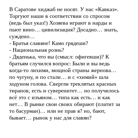
В Саратове хиджаб не носят. У нас «Кавказ».
Торгуют наши в соответствии со спросом
(ведь был указ!) Хозяева играют в нарды и
пьют вино… цивилизация? Досадно… знать,
суждено…
- Братья славяне! Камо грядеши?
- Национальная рознь?
- Дяденька, что вы (смысл: офигевши)? К
братьям случился вопрос: Были и вы ведь
когда-то лихими, мощной страны жернова…
по чугуну, и по стали… и с «химий» шла
ходуном голова. Свергли треклятых красных
тиранов, есть и суверенитет… но получилось
всё это с изъяном… типа как есть… и как
нет… В рынке свои своих обирают (платит за
то басурман)… или не прав я? но, бают,
бывает… рынок у нас для славян?