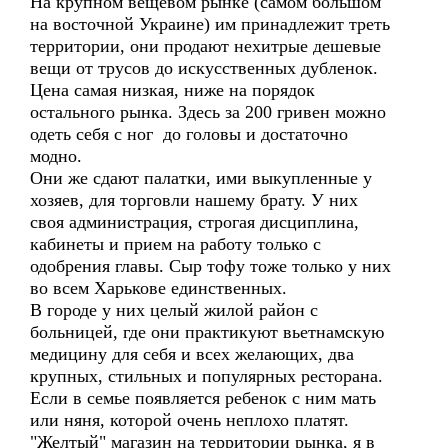
На крупном вещевом рынке (самом большом
на восточной Украине) им принадлежит треть
территории, они продают нехитрые дешевые
вещи от трусов до искусственных дубленок.
Цена самая низкая, ниже на порядок
остального рынка. Здесь за 200 гривен можно
одеть себя с ног до головы и достаточно
модно.
Они же сдают палатки, ими выкупленные у
хозяев, для торговли нашему брату. У них
своя администрация, строгая дисциплина,
кабинеты и прием на работу только с
одобрения главы. Сыр тофу тоже только у них
во всем Харькове единственных.
В городе у них целый жилой район с
больницей, где они практикуют вьетнамскую
медицину для себя и всех желающих, два
крупных, стильных и популярных ресторана.
Если в семье появляется ребенок с ним мать
или няня, которой очень неплохо платят.
"Желтый" магазин на территории рынка, я в