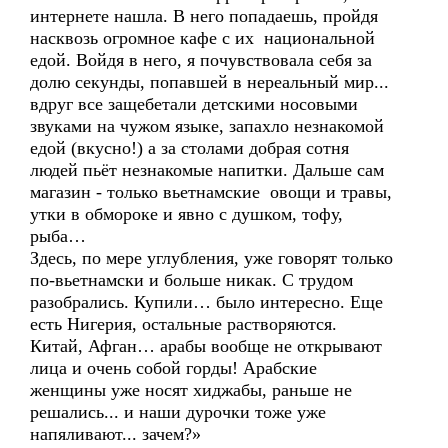
интернете нашла. В него попадаешь, пройдя
насквозь огромное кафе с их национальной
едой. Войдя в него, я почувствовала себя за
долю секунды, попавшей в нереальный мир...
вдруг все защебетали детскими носовыми
звуками на чужом языке, запахло незнакомой
едой (вкусно!) а за столами добрая сотня
людей пьёт незнакомые напитки. Дальше сам
магазин - только вьетнамские овощи и травы,
утки в обмороке и явно с душком, тофу,
рыба…
Здесь, по мере углубления, уже говорят только
по-вьетнамски и больше никак. С трудом
разобрались. Купили… было интересно. Еще
есть Нигерия, остальные растворяются.
Китай, Афган… арабы вообще не открывают
лица и очень собой горды! Арабские
женщины уже носят хиджабы, раньше не
решались... и наши дурочки тоже уже
напяливают... зачем?»