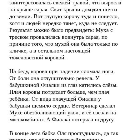
заинтересовалась свежей травой, что выросла
на крыше сарая. Скат крыши доходил почти
до земли. Вот глупую корову туда и понесло,
хотя и людей нередко тянет, куда не следует.
Результат можно было предвидеть: Муха с
треском провалилась вовнутрь сарая, по
причине того, что мухой она была только по
кличке, а в остальном настоящей
тяжеловесной коровой.
На беду, корова при падении сломала ноги.
От боли она оглушительно ревела. У
бабушкиной Фиалки из глаз катились слёзы.
Плач коровы потрясает больше, чем плач
ребёнка. От вида плачущей Фиалки у
бабушки щемило сердце. Ветеринар сделал
Мухе обезболивающий укол, и её свезли на
мясокомбинат. А Фиалка потеряла подругу.
В конце лета бабка Оля простудилась, да так