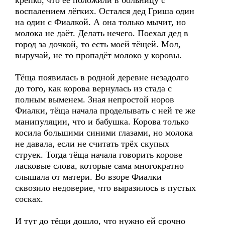
крепко, что её положили в больницу с
воспалением лёгких. Остался дед Гриша один
на один с Фиалкой. А она только мычит, но
молока не даёт. Делать нечего. Поехал дед в
город за дочкой, то есть моей тёщей. Мол,
выручай, не то пропадёт молоко у коровы.
Тёща появилась в родной деревне незадолго
до того, как корова вернулась из стада с
полным выменем. Зная непростой норов
Фиалки, тёща начала проделывать с ней те же
манипуляции, что и бабушка. Корова только
косила большими синими глазами, но молока
не давала, если не считать трёх скупых
струек. Тогда тёща начала говорить корове
ласковые слова, которые сама многократно
слышала от матери. Во взоре Фиалки
сквозило недоверие, что выразилось в пустых
сосках.
И тут до тёщи дошло, что нужно ей срочно