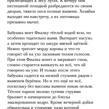
прилегающих к лесу лугах. К вечеру они
неспешной походкой разбредаются по своим
дворам, тяжело неся полные вымени. Хозяйки
выходят им навстречу, а их питомицы
призывно мычат.
Бабушка моет Фиалку тёплой водой всю, но
особенно тщательно вымя. Вытирает насухо,
а затем проходит по шкуре мягкой щёткой.
Нежно треплет морду коровы и что-то
говорит ей на ухо ласковым тихим голосом.
При этом Фиалка млеет и закрывает глаза,
словно старается вникнуть во всё, что ей
говорено на ухо. И только после этого
бабушка садится на низкий стульчик рядом с
выменем бурёнки. Но и это ещё не всё,
поскольку без массажа вымени никак нельзя.
Тёплое парное молоко тугими струями
брызжет в начищенное до блеска
эмалированное ведро. Кроме вечерней дойки
обязательна и утренняя, ради которой