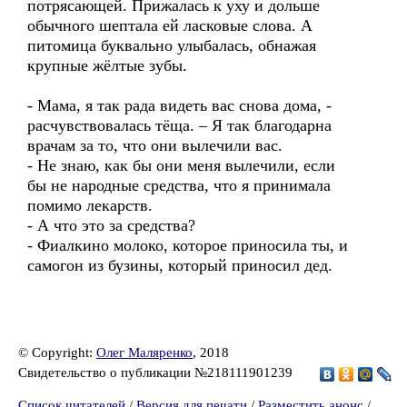
потрясающей. Прижалась к уху и дольше
обычного шептала ей ласковые слова. А
питомица буквально улыбалась, обнажая
крупные жёлтые зубы.
- Мама, я так рада видеть вас снова дома, -
расчувствовалась тёща. – Я так благодарна
врачам за то, что они вылечили вас.
- Не знаю, как бы они меня вылечили, если
бы не народные средства, что я принимала
помимо лекарств.
- А что это за средства?
- Фиалкино молоко, которое приносила ты, и
самогон из бузины, который приносил дед.
© Copyright:
Олег Маляренко
, 2018
Свидетельство о публикации №218111901239
Список читателей
/
Версия для печати
/
Разместить анонс
/