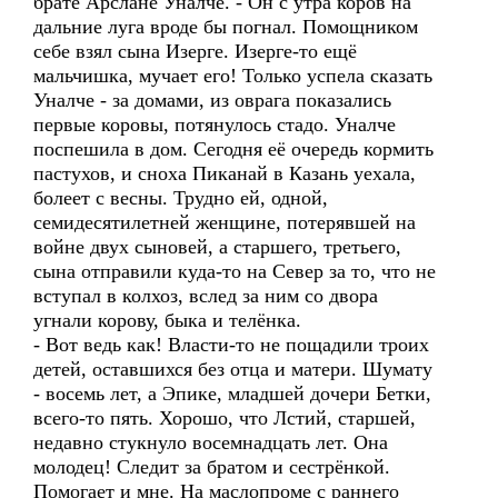
брате Арслане Уналче. - Он с утра коров на
дальние луга вроде бы погнал. Помощником
себе взял сына Изерге. Изерге-то ещё
мальчишка, мучает его! Только успела сказать
Уналче - за домами, из оврага показались
первые коровы, потянулось стадо. Уналче
поспешила в дом. Сегодня её очередь кормить
пастухов, и сноха Пиканай в Казань уехала,
болеет с весны. Трудно ей, одной,
семидесятилетней женщине, потерявшей на
войне двух сыновей, а старшего, третьего,
сына отправили куда-то на Север за то, что не
вступал в колхоз, вслед за ним со двора
угнали корову, быка и телёнка.
- Вот ведь как! Власти-то не пощадили троих
детей, оставшихся без отца и матери. Шумату
- восемь лет, а Эпике, младшей дочери Бетки,
всего-то пять. Хорошо, что Лстий, старшей,
недавно стукнуло восемнадцать лет. Она
молодец! Следит за братом и сестрёнкой.
Помогает и мне. На маслопроме с раннего