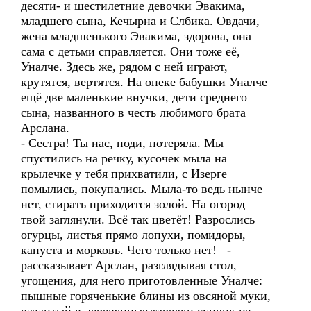
десяти- и шестилетние девочки Эвакима,
младшего сына, Кечырна и Слбика. Овдачи,
жена младшенького Эвакима, здорова, она
сама с детьми справляется. Они тоже её,
Уналче. Здесь же, рядом с ней играют,
крутятся, вертятся. На опеке бабушки Уналче
ещё две маленькие внучки, дети среднего
сына, названного в честь любимого брата
Арслана.
- Сестра! Ты нас, поди, потеряла. Мы
спустились на речку, кусочек мыла на
крылечке у тебя прихватили, с Изерге
помылись, покупались. Мыла-то ведь нынче
нет, стирать приходится золой. На огород
твой заглянули. Всё так цветёт! Разрослись
огурцы, листья прямо лопухи, помидоры,
капуста и морковь. Чего только нет! -
рассказывает Арслан, разглядывая стол,
угощения, для него приготовленные Уналче:
пышные горяченькие блины из овсяной муки,