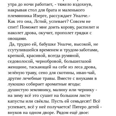
утра до ночи работает, - тяжело вздохнув,
накрывая стол для брата и маленького
племянника Изерге, рассуждает Уналче.-
Как это она, Лстий, успевает? Совсем не
спит! Поможет мне доить корову, распилит и
наколет дрова, окучит, прополет грядки с
овощами.
Да, трудно ей, бабушке Уналче, высокой, не
ссутулившейся временем и трудом-заботами,
крепкой, красивой, всегда румяной,
седоволосой, чернобровой, большеглазой
женщине, таскающей на себе из леса дрова,
зелёную траву, сено для скотины, иван-чай,
другие лечебные травы. Вместе с внуками в
лукошко собирает ароматные ягоды:
душистую землянику, малину или чернику -
на зиму всё это сушит на большом листе
капусты или свёклы. Пусть ей семьдесят! Всё
успевает, всё у неё получается! Пятеро детей -
внуков на одном дворе. Рядом ещё двое: