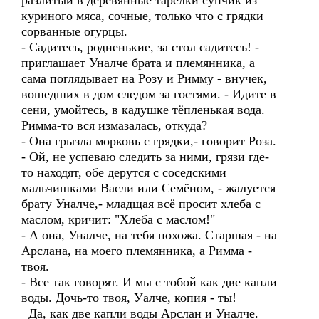
разлитый в деревянные тарелки супчик из
куриного мяса, сочные, только что с грядки
сорванные огурцы.
- Садитесь, родненькие, за стол садитесь! -
приглашает Уналче брата и племянника, а
сама поглядывает на Розу и Римму - внучек,
вошедших в дом следом за гостями. - Идите в
сени, умойтесь, в кадушке тёпленькая вода.
Римма-то вся измазалась, откуда?
- Она грызла морковь с грядки,- говорит Роза.
- Ой, не успеваю следить за ними, грязи где-
то находят, обе дерутся с соседскими
мальчишками Васли или Семёном, - жалуется
брату Уналче,- младщая всё просит хлеба с
маслом, кричит: "Хлеба с маслом!"
- А она, Уналче, на тебя похожа. Старшая - на
Арслана, на моего племянника, а Римма -
твоя.
- Все так говорят. И мы с тобой как две капли
воды. Дочь-то твоя, Уалче, копия - ты!
Да, как две капли воды Арслан и Уналче.