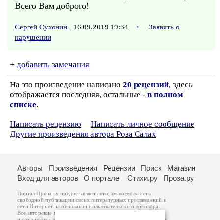
Всего Вам доброго!
Сергей Сухонин
16.09.2019 19:34
•
Заявить о
нарушении
+
добавить замечания
На это произведение написано
20 рецензий
, здесь
отображается последняя, остальные -
в полном
списке
.
Написать рецензию
Написать личное сообщение
Другие произведения автора Роза Салах
Авторы
Произведения
Рецензии
Поиск
Магазин
Вход для авторов
О портале
Стихи.ру
Проза.ру
Портал Проза.ру предоставляет авторам возможность
свободной публикации своих литературных произведений в
сети Интернет на основании
пользовательского договора
.
Все авторские права на произведения принадлежат авторам
и охраняются
законом
. Перепечатка произведений возможна