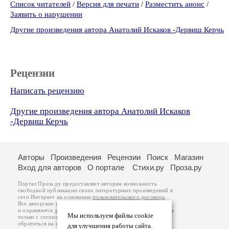
Список читателей
/
Версия для печати
/
Разместить анонс
/
Заявить о нарушении
Другие произведения автора Анатолий Искаков -Дервиш Керчь
Рецензии
Написать рецензию
Другие произведения автора Анатолий Искаков
-Дервиш Керчь
Авторы
Произведения
Рецензии
Поиск
Магазин
Вход для авторов
О портале
Стихи.ру
Проза.ру
Портал Проза.ру предоставляет авторам возможность
свободной публикации своих литературных произведений в
сети Интернет на основании
пользовательского договора
.
Все авторские права на произведения принадлежат авторам
и охраняются
законом
. Перепечатка произведений возможна
Мы используем файлы cookie
только с согласия его автора, к которому вы можете
обратиться на его авторской странице. Ответственность за
для улучшения работы сайта.