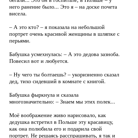
бегали... Это он в госпитале, в Польше – у
него ранение было... Это я – на доске почета
висела.
– А это кто? – я показала на небольшой
портрет очень красивой женщины в шляпке с
перьями.
Бабушка усмехнулась: – А это дедова зазноба.
Повесил вот и любуется.
– Ну чего ты болтаешь? – укоризненно сказал
дед, тихо сидевший в комнате с книгой.
Бабушка фыркнула и сказала
многозначительно: – Знаем мы этих полек...
Моё воображение живо нарисовало, как
дедушка встретил в Польше эту красавицу,
как она полюбила его и подарила свой
портрет. Не решаясь расспрашивать, я так и