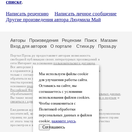
списке
.
Написать рецензию
Написать личное сообщение
Другие произведения автора Людмила Май
Авторы
Произведения
Рецензии
Поиск
Магазин
Вход для авторов
О портале
Стихи.ру
Проза.ру
Портал Проза.ру предоставляет авторам возможность
свободной публикации своих литературных произведений в
сети Интернет на основании
пользовательского договора
.
Все авторские права на произведения принадлежат авторам
и охраняются
законом
. Перепечатка произведений возможна
Мы используем файлы cookie
только с согласия его автора, к которому вы можете
обратиться на его авторской странице. Ответственность за
для улучшения работы сайта.
тексты произведений авторы несут самостоятельно на
Оставаясь на сайте, вы
основании
правил публикации
и
законодательства
Российской Федерации
. Данные пользователей
соглашаетесь с условиями
обрабатываются на основании
Политики обработки персональных данных
.
использования файлов cookies.
Вы также можете посмотреть более подробную
информацию о портале
и
связаться с администрацией
.
Чтобы ознакомиться с
Политикой обработки
Ежедневная аудитория портала Проза.ру – порядка 100 тысяч
посетителей, которые в общей сумме просматривают более полумиллиона
персональных данных и файлов
страниц по данным счетчика посещаемости, который расположен справа
cookie,
нажмите здесь
.
от этого текста. В каждой графе указано по две цифры: количество
просмотров и количество посетителей.
Соглашаюсь