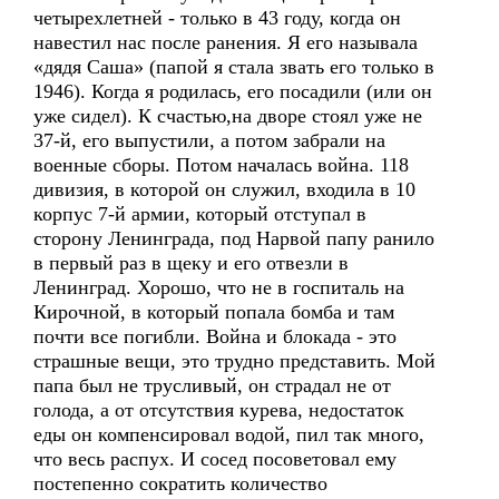
четырехлетней - только в 43 году, когда он
навестил нас после ранения. Я его называла
«дядя Саша» (папой я стала звать его только в
1946). Когда я родилась, его посадили (или он
уже сидел). К счастью,на дворе стоял уже не
37-й, его выпустили, а потом забрали на
военные сборы. Потом началась война. 118
дивизия, в которой он служил, входила в 10
корпус 7-й армии, который отступал в
сторону Ленинграда, под Нарвой папу ранило
в первый раз в щеку и его отвезли в
Ленинград. Хорошо, что не в госпиталь на
Кирочной, в который попала бомба и там
почти все погибли. Война и блокада - это
страшные вещи, это трудно представить. Мой
папа был не трусливый, он страдал не от
голода, а от отсутствия курева, недостаток
еды он компенсировал водой, пил так много,
что весь распух. И сосед посоветовал ему
постепенно сократить количество