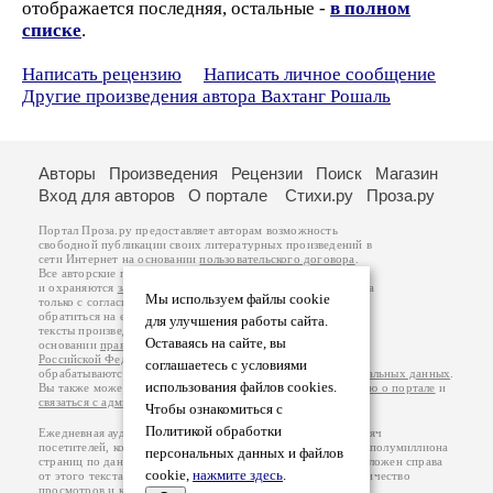
отображается последняя, остальные -
в полном
списке
.
Написать рецензию
Написать личное сообщение
Другие произведения автора Вахтанг Рошаль
Авторы
Произведения
Рецензии
Поиск
Магазин
Вход для авторов
О портале
Стихи.ру
Проза.ру
Портал Проза.ру предоставляет авторам возможность
свободной публикации своих литературных произведений в
сети Интернет на основании
пользовательского договора
.
Все авторские права на произведения принадлежат авторам
и охраняются
законом
. Перепечатка произведений возможна
Мы используем файлы cookie
только с согласия его автора, к которому вы можете
обратиться на его авторской странице. Ответственность за
для улучшения работы сайта.
тексты произведений авторы несут самостоятельно на
Оставаясь на сайте, вы
основании
правил публикации
и
законодательства
Российской Федерации
. Данные пользователей
соглашаетесь с условиями
обрабатываются на основании
Политики обработки персональных данных
.
использования файлов cookies.
Вы также можете посмотреть более подробную
информацию о портале
и
связаться с администрацией
.
Чтобы ознакомиться с
Политикой обработки
Ежедневная аудитория портала Проза.ру – порядка 100 тысяч
посетителей, которые в общей сумме просматривают более полумиллиона
персональных данных и файлов
страниц по данным счетчика посещаемости, который расположен справа
cookie,
нажмите здесь
.
от этого текста. В каждой графе указано по две цифры: количество
просмотров и количество посетителей.