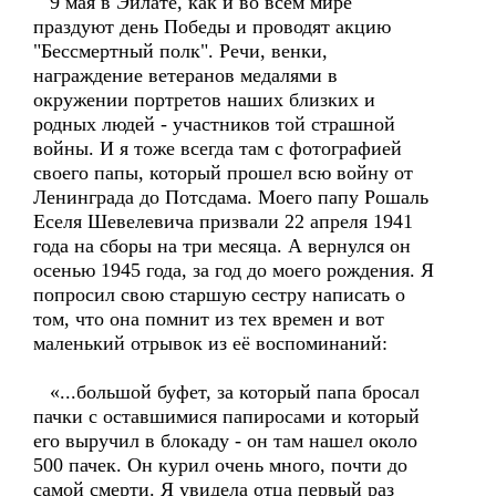
9 мая в Эйлате, как и во всем мире
праздуют день Победы и проводят акцию
"Бессмертный полк". Речи, венки,
награждение ветеранов медалями в
окружении портретов наших близких и
родных людей - участников той страшной
войны. И я тоже всегда там с фотографией
своего папы, который прошел всю войну от
Ленинграда до Потсдама. Моего папу Рошаль
Еселя Шевелевича призвали 22 апреля 1941
года на сборы на три месяца. А вернулся он
осенью 1945 года, за год до моего рождения. Я
попросил свою старшую сестру написать о
том, что она помнит из тех времен и вот
маленький отрывок из её воспоминаний:
«...большой буфет, за который папа бросал
пачки с оставшимися папиросами и который
его выручил в блокаду - он там нашел около
500 пачек. Он курил очень много, почти до
самой смерти. Я увидела отца первый раз