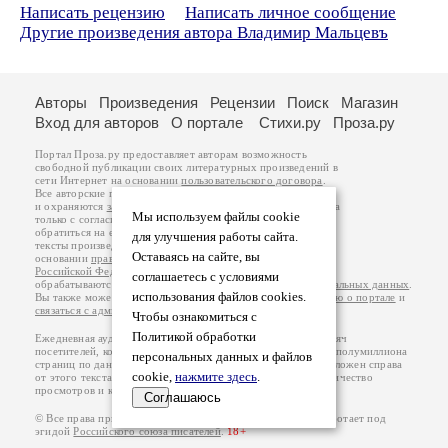
Написать рецензию
Написать личное сообщение
Другие произведения автора Владимир Мальцевъ
Авторы
Произведения
Рецензии
Поиск
Магазин
Вход для авторов
О портале
Стихи.ру
Проза.ру
Портал Проза.ру предоставляет авторам возможность
свободной публикации своих литературных произведений в
сети Интернет на основании
пользовательского договора
.
Все авторские права на произведения принадлежат авторам
и охраняются
законом
. Перепечатка произведений возможна
Мы используем файлы cookie
только с согласия его автора, к которому вы можете
обратиться на его авторской странице. Ответственность за
для улучшения работы сайта.
тексты произведений авторы несут самостоятельно на
Оставаясь на сайте, вы
основании
правил публикации
и
законодательства
Российской Федерации
. Данные пользователей
соглашаетесь с условиями
обрабатываются на основании
Политики обработки персональных данных
.
использования файлов cookies.
Вы также можете посмотреть более подробную
информацию о портале
и
связаться с администрацией
.
Чтобы ознакомиться с
Политикой обработки
Ежедневная аудитория портала Проза.ру – порядка 100 тысяч
посетителей, которые в общей сумме просматривают более полумиллиона
персональных данных и файлов
страниц по данным счетчика посещаемости, который расположен справа
cookie,
нажмите здесь
.
от этого текста. В каждой графе указано по две цифры: количество
просмотров и количество посетителей.
Соглашаюсь
© Все права принадлежат авторам, 2000-2026. Портал работает под
эгидой
Российского союза писателей
.
18+