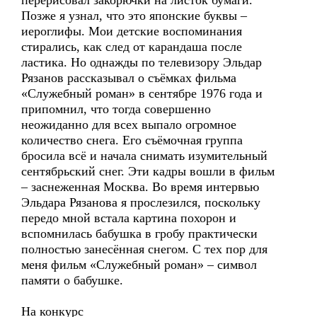
перерисовал закорючки на листок бумаги.
Позже я узнал, что это японские буквы –
иероглифы. Мои детские воспоминания
стирались, как след от карандаша после
ластика. Но однажды по телевизору Эльдар
Рязанов рассказывал о съёмках фильма
«Служебный роман» в сентябре 1976 года и
припомнил, что тогда совершенно
неожиданно для всех выпало огромное
количество снега. Его съёмочная группа
бросила всё и начала снимать изумительный
сентябрьский снег. Эти кадры вошли в фильм
– заснеженная Москва. Во время интервью
Эльдара Рязанова я прослезился, поскольку
передо мной встала картина похорон и
вспомнилась бабушка в гробу практически
полностью занесённая снегом. С тех пор для
меня фильм «Служебный роман» – символ
памяти о бабушке.
На конкурс