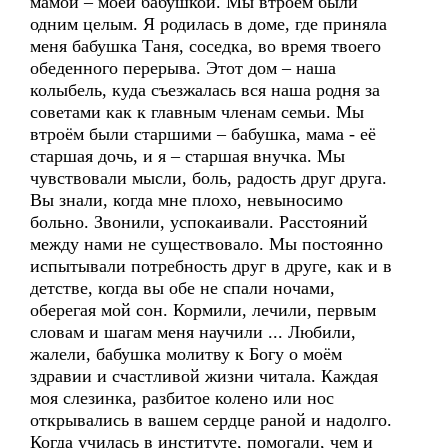
мамой – моей бабушкой. Мы втроём были
одним целым. Я родилась в доме, где приняла
меня бабушка Таня, соседка, во время твоего
обеденного перерыва. Этот дом – наша
колыбель, куда съезжалась вся наша родня за
советами как к главным членам семьи. Мы
втроём были старшими – бабушка, мама - её
старшая дочь, и я – старшая внучка. Мы
чувствовали мысли, боль, радость друг друга.
Вы знали, когда мне плохо, невыносимо
больно. Звонили, успокаивали. Расстояний
между нами не существовало. Мы постоянно
испытывали потребность друг в друге, как и в
детстве, когда вы обе не спали ночами,
оберегая мой сон. Кормили, лечили, первым
словам и шагам меня научили ... Любили,
жалели, бабушка молитву к Богу о моём
здравии и счастливой жизни читала. Каждая
моя слезинка, разбитое колено или нос
открывались в вашем сердце раной и надолго.
Когда училась в институте, помогали, чем и