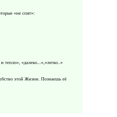
оторые «не спят»:
 тепло», «далеко...»,«легко..»
шебство этой Жизни. Познаешь её