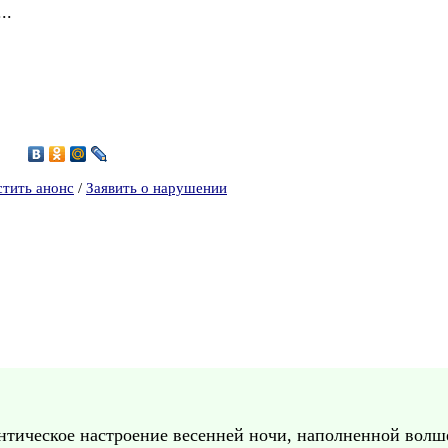
..
6
стить анонс
/
Заявить о нарушении
нтическое настроение весенней ночи, наполненной волше