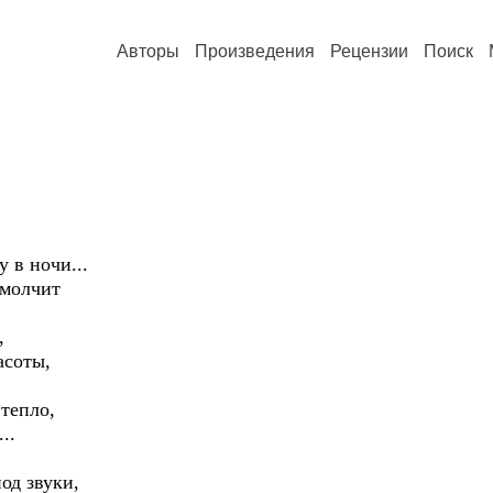
Авторы
Произведения
Рецензии
Поиск
 в ночи...
 молчит
,
асоты,
 тепло,
..
од звуки,