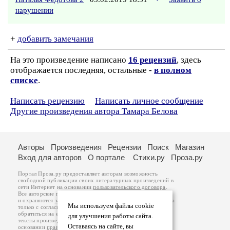
нарушении
+
добавить замечания
На это произведение написано
16 рецензий
, здесь
отображается последняя, остальные -
в полном
списке
.
Написать рецензию
Написать личное сообщение
Другие произведения автора Тамара Белова
Авторы
Произведения
Рецензии
Поиск
Магазин
Вход для авторов
О портале
Стихи.ру
Проза.ру
Портал Проза.ру предоставляет авторам возможность
свободной публикации своих литературных произведений в
сети Интернет на основании
пользовательского договора
.
Все авторские права на произведения принадлежат авторам
и охраняются
законом
. Перепечатка произведений возможна
Мы используем файлы cookie
только с согласия его автора, к которому вы можете
обратиться на его авторской странице. Ответственность за
для улучшения работы сайта.
тексты произведений авторы несут самостоятельно на
Оставаясь на сайте, вы
основании
правил публикации
и
законодательства