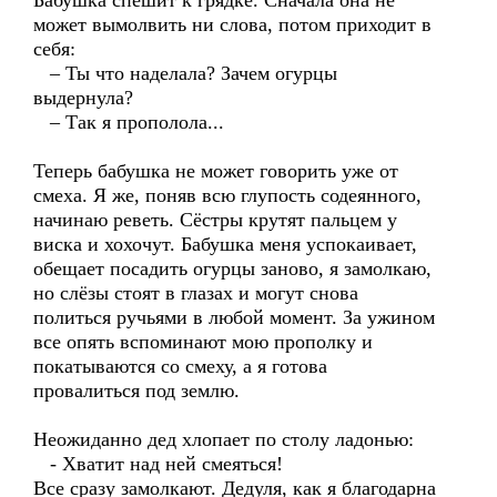
Бабушка спешит к грядке. Сначала она не
может вымолвить ни слова, потом приходит в
себя:
– Ты что наделала? Зачем огурцы
выдернула?
– Так я прополола...
Теперь бабушка не может говорить уже от
смеха. Я же, поняв всю глупость содеянного,
начинаю реветь. Сёстры крутят пальцем у
виска и хохочут. Бабушка меня успокаивает,
обещает посадить огурцы заново, я замолкаю,
но слёзы стоят в глазах и могут снова
политься ручьями в любой момент. За ужином
все опять вспоминают мою прополку и
покатываются со смеху, а я готова
провалиться под землю.
Неожиданно дед хлопает по столу ладонью:
- Хватит над ней смеяться!
Все сразу замолкают. Дедуля, как я благодарна