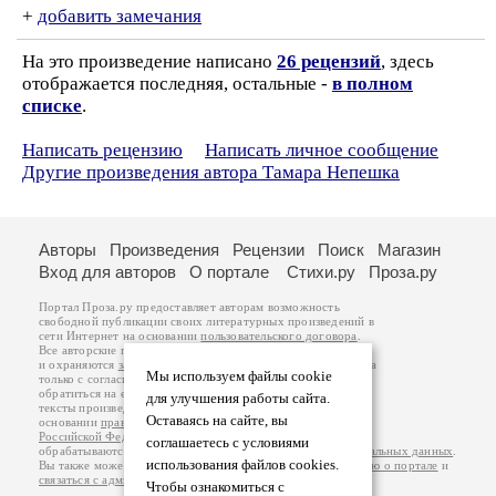
+
добавить замечания
На это произведение написано
26 рецензий
, здесь
отображается последняя, остальные -
в полном
списке
.
Написать рецензию
Написать личное сообщение
Другие произведения автора Тамара Непешка
Авторы
Произведения
Рецензии
Поиск
Магазин
Вход для авторов
О портале
Стихи.ру
Проза.ру
Портал Проза.ру предоставляет авторам возможность
свободной публикации своих литературных произведений в
сети Интернет на основании
пользовательского договора
.
Все авторские права на произведения принадлежат авторам
и охраняются
законом
. Перепечатка произведений возможна
Мы используем файлы cookie
только с согласия его автора, к которому вы можете
обратиться на его авторской странице. Ответственность за
для улучшения работы сайта.
тексты произведений авторы несут самостоятельно на
Оставаясь на сайте, вы
основании
правил публикации
и
законодательства
Российской Федерации
. Данные пользователей
соглашаетесь с условиями
обрабатываются на основании
Политики обработки персональных данных
.
использования файлов cookies.
Вы также можете посмотреть более подробную
информацию о портале
и
связаться с администрацией
.
Чтобы ознакомиться с