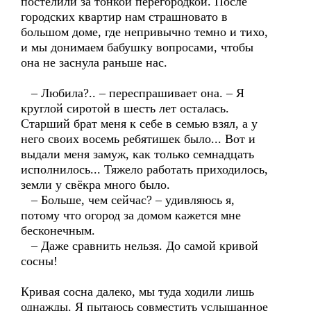
постелили за тонкой перегородкой. После
городских квартир нам страшновато в
большом доме, где непривычно темно и тихо,
и мы донимаем бабушку вопросами, чтобы
она не заснула раньше нас.
– Любила?.. – переспрашивает она. – Я
круглой сиротой в шесть лет осталась.
Старший брат меня к себе в семью взял, а у
него своих восемь ребятишек было... Вот и
выдали меня замуж, как только семнадцать
исполнилось... Тяжело работать приходилось,
земли у свёкра много было.
– Больше, чем сейчас? – удивляюсь я,
потому что огород за домом кажется мне
бесконечным.
– Даже сравнить нельзя. До самой кривой
сосны!
Кривая сосна далеко, мы туда ходили лишь
однажды. Я пытаюсь совместить услышанное