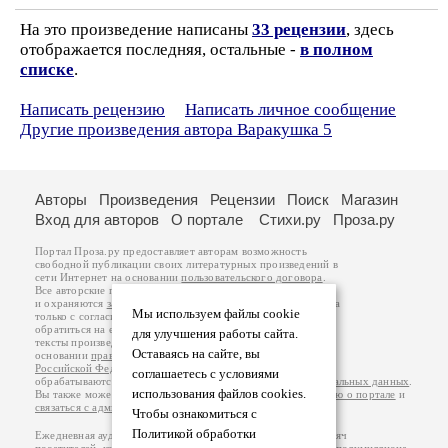
На это произведение написаны
33 рецензии
, здесь
отображается последняя, остальные -
в полном
списке
.
Написать рецензию
Написать личное сообщение
Другие произведения автора Варакушка 5
Авторы
Произведения
Рецензии
Поиск
Магазин
Вход для авторов
О портале
Стихи.ру
Проза.ру
Портал Проза.ру предоставляет авторам возможность
свободной публикации своих литературных произведений в
сети Интернет на основании
пользовательского договора
.
Все авторские права на произведения принадлежат авторам
и охраняются
законом
. Перепечатка произведений возможна
Мы используем файлы cookie
только с согласия его автора, к которому вы можете
обратиться на его авторской странице. Ответственность за
для улучшения работы сайта.
тексты произведений авторы несут самостоятельно на
Оставаясь на сайте, вы
основании
правил публикации
и
законодательства
Российской Федерации
. Данные пользователей
соглашаетесь с условиями
обрабатываются на основании
Политики обработки персональных данных
.
использования файлов cookies.
Вы также можете посмотреть более подробную
информацию о портале
и
связаться с администрацией
.
Чтобы ознакомиться с
Политикой обработки
Ежедневная аудитория портала Проза.ру – порядка 100 тысяч