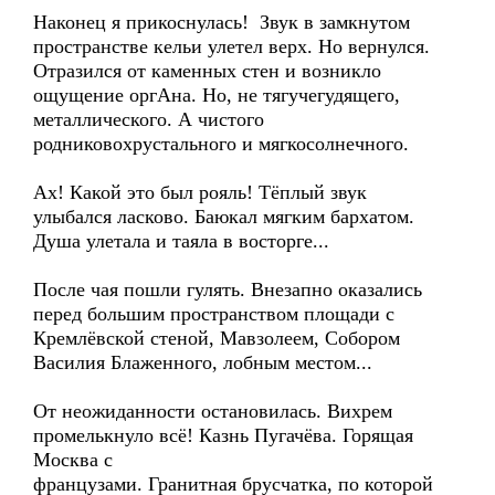
Наконец я прикоснулась! Звук в замкнутом
пространстве кельи улетел верх. Но вернулся.
Отразился от каменных стен и возникло
ощущение оргАна. Но, не тягучегудящего,
металлического. А чистого
родниковохрустального и мягкосолнечного.
Ах! Какой это был рояль! Тёплый звук
улыбался ласково. Баюкал мягким бархатом.
Душа улетала и таяла в восторге...
После чая пошли гулять. Внезапно оказались
перед большим пространством площади с
Кремлёвской стеной, Мавзолеем, Собором
Василия Блаженного, лобным местом...
От неожиданности остановилась. Вихрем
промелькнуло всё! Казнь Пугачёва. Горящая
Москва с
французами. Гранитная брусчатка, по которой