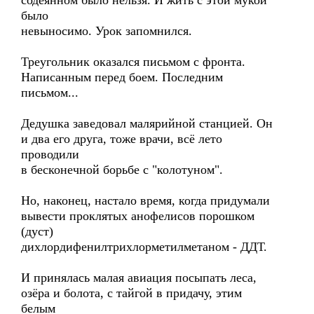
содеянном было нельзя. И жить с этой мукой
было
невыносимо. Урок запомнился.
Треугольник оказался письмом с фронта.
Написанным перед боем. Последним
письмом...
Дедушка заведовал малярийной станцией. Он
и два его друга, тоже врачи, всё лето
проводили
в бесконечной борьбе с "колотуном".
Но, наконец, настало время, когда придумали
вывести проклятых анофелисов порошком
(дуст)
дихлордифенилтрихлорметилметаном - ДДТ.
И принялась малая авиация посыпать леса,
озёра и болота, с тайгой в придачу, этим
белым