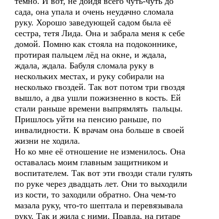
темно. И вот, не дойдя всего чуть-чуть до
сада, она упала и очень неудачно сломала
руку. Хорошо заведующей садом была её
сестра, тетя Лида. Она и забрала меня к себе
домой. Помню как стояла на подоконнике,
протирая пальцем лёд на окне, и ждала,
ждала, ждала. Бабуля сломала руку в
нескольких местах, и руку собирали на
несколько гвоздей. Так вот потом три гвоздя
вышло, а два ушли пожизненно в кость. Ей
стали раньше времени выпрямлять пальцы.
Пришлось уйти на пенсию раньше, по
инвалидности. К врачам она больше в своей
жизни не ходила.
Но ко мне её отношение не изменилось. Она
оставалась моим главным защитником и
воспитателем. Так вот эти гвозди стали гулять
по руке через двадцать лет. Они то выходили
из кости, то заходили обратно. Она чем-то
мазала руку, что-то шептала и перевязывала
руку. Так и жила с ними. Правда, на гитаре