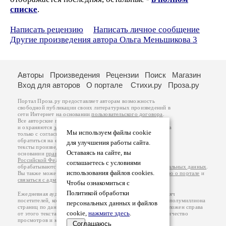
списке
.
Написать рецензию
Написать личное сообщение
Другие произведения автора Ольга Меньшикова 3
Авторы
Произведения
Рецензии
Поиск
Магазин
Вход для авторов
О портале
Стихи.ру
Проза.ру
Портал Проза.ру предоставляет авторам возможность
свободной публикации своих литературных произведений в
сети Интернет на основании
пользовательского договора
.
Все авторские права на произведения принадлежат авторам
и охраняются
законом
. Перепечатка произведений возможна
Мы используем файлы cookie
только с согласия его автора, к которому вы можете
обратиться на его авторской странице. Ответственность за
для улучшения работы сайта.
тексты произведений авторы несут самостоятельно на
Оставаясь на сайте, вы
основании
правил публикации
и
законодательства
Российской Федерации
. Данные пользователей
соглашаетесь с условиями
обрабатываются на основании
Политики обработки персональных данных
.
использования файлов cookies.
Вы также можете посмотреть более подробную
информацию о портале
и
связаться с администрацией
.
Чтобы ознакомиться с
Политикой обработки
Ежедневная аудитория портала Проза.ру – порядка 100 тысяч
посетителей, которые в общей сумме просматривают более полумиллиона
персональных данных и файлов
страниц по данным счетчика посещаемости, который расположен справа
cookie,
нажмите здесь
.
от этого текста. В каждой графе указано по две цифры: количество
просмотров и количество посетителей.
Соглашаюсь