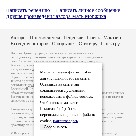
Написать рецензию
Написать личное сообщение
Другие произведения автора Мать Моржиха
Авторы
Произведения
Рецензии
Поиск
Магазин
Вход для авторов
О портале
Стихи.ру
Проза.ру
Портал Проза.ру предоставляет авторам возможность
свободной публикации своих литературных произведений в
сети Интернет на основании
пользовательского договора
.
Все авторские права на произведения принадлежат авторам
и охраняются
законом
. Перепечатка произведений возможна
Мы используем файлы cookie
только с согласия его автора, к которому вы можете
обратиться на его авторской странице. Ответственность за
для улучшения работы сайта.
тексты произведений авторы несут самостоятельно на
Оставаясь на сайте, вы
основании
правил публикации
и
законодательства
Российской Федерации
. Данные пользователей
соглашаетесь с условиями
обрабатываются на основании
Политики обработки персональных данных
.
использования файлов cookies.
Вы также можете посмотреть более подробную
информацию о портале
и
связаться с администрацией
.
Чтобы ознакомиться с
Политикой обработки
Ежедневная аудитория портала Проза.ру – порядка 100 тысяч
посетителей, которые в общей сумме просматривают более полумиллиона
персональных данных и файлов
страниц по данным счетчика посещаемости, который расположен справа
cookie,
нажмите здесь
.
от этого текста. В каждой графе указано по две цифры: количество
просмотров и количество посетителей.
Соглашаюсь
© Все права принадлежат авторам, 2000-2026. Портал работает под