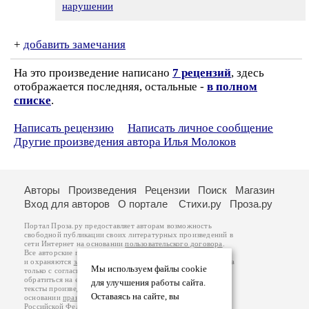
нарушении
+
добавить замечания
На это произведение написано
7 рецензий
, здесь
отображается последняя, остальные -
в полном
списке
.
Написать рецензию
Написать личное сообщение
Другие произведения автора Илья Молоков
Авторы
Произведения
Рецензии
Поиск
Магазин
Вход для авторов
О портале
Стихи.ру
Проза.ру
Портал Проза.ру предоставляет авторам возможность
свободной публикации своих литературных произведений в
сети Интернет на основании
пользовательского договора
.
Все авторские права на произведения принадлежат авторам
и охраняются
законом
. Перепечатка произведений возможна
Мы используем файлы cookie
только с согласия его автора, к которому вы можете
обратиться на его авторской странице. Ответственность за
для улучшения работы сайта.
тексты произведений авторы несут самостоятельно на
Оставаясь на сайте, вы
основании
правил публикации
и
законодательства
Российской Федерации
. Данные пользователей