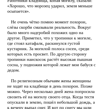
Работники кладбища, копая могилу, сказали:
«Хорошо, что морозец ударил, земля меньше
осыпается».
Не очень чётко помню момент похорон,
слёзы скорби смазывали реальность. Вокруг
было много надгробий похожих одно на
другое. Приметил, что у тропинки к могиле,
где стоял катафалк, раскинулся густой
кустарник. За могилой полоса сосен, среди
которых есть просвет. По другую сторону
тропинки наискосок растёт высокая пышная
сосна, у подножия которой лежат мои бабуся с
дедом.
По религиозным обычаям жены женщины
не ходят на кладбище в день похорон. Позже
можно. Через несколько дней жена попросила
свозить её на могилу своего отца. Когда тестя
опускали в землю, пошёл небольшой дождь, а
к вечеру выпал снег. И вот по снегу мы шли