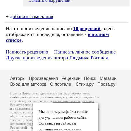
Заявить о нарушении
+
добавить замечания
На это произведение написано
10 рецензий
, здесь
отображается последняя, остальные -
в полном
списке
.
Написать рецензию
Написать личное сообщение
Другие произведения автора Людмила Рогочая
Авторы
Произведения
Рецензии
Поиск
Магазин
Вход для авторов
О портале
Стихи.ру
Проза.ру
Портал Проза.ру предоставляет авторам возможность
свободной публикации своих литературных произведений в
сети Интернет на основании
пользовательского договора
.
Все авторские права на произведения принадлежат авторам
и охраняются
законом
. Перепечатка произведений возможна
Мы используем файлы cookie
только с согласия его автора, к которому вы можете
обратиться на его авторской странице. Ответственность за
для улучшения работы сайта.
тексты произведений авторы несут самостоятельно на
Оставаясь на сайте, вы
основании
правил публикации
и
законодательства
Российской Федерации
. Данные пользователей
соглашаетесь с условиями