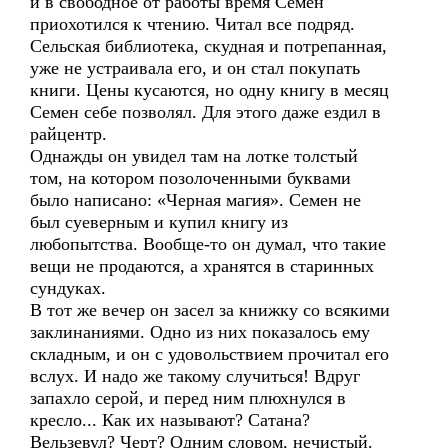
и в свободное от работы время Семен
приохотился к чтению. Читал все подряд.
Сельская библиотека, скудная и потрепанная,
уже не устраивала его, и он стал покупать
книги. Цены кусаются, но одну книгу в месяц
Семен себе позволял. Для этого даже ездил в
райцентр.
Однажды он увидел там на лотке толстый
том, на котором позолоченными буквами
было написано: «Черная магия». Семен не
был суеверным и купил книгу из
любопытства. Вообще-то он думал, что такие
вещи не продаются, а хранятся в старинных
сундуках.
В тот же вечер он засел за книжку со всякими
заклинаниями. Одно из них показалось ему
складным, и он с удовольствием прочитал его
вслух. И надо же такому случиться! Вдруг
запахло серой, и перед ним плюхнулся в
кресло... Как их называют? Сатана?
Вельзевул? Черт? Одним словом, нечистый.