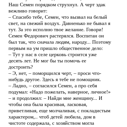
Наш Семен порядком струхнул. А черт эдак
вежливо говорит:
– Спасибо тебе, Семен, что вызвал на белый
свет, на свежий воздух. Давненько не бывал я
тут. За это исполню твое желание. Говори!
Семен Федорович растерялся. Воспитан он
был так, что сначала людям, народу... Поэтому
первым на ум пришло общественное дело:
– Тут у нас в селе церковь строится уже
десять лет. Не мог бы ты помочь ее
достроить?
– Э, нет, – поморщился черт, – проси что-
нибудь другое. Здесь я тебе не помощник.
– Ладно, – согласился Семен, а про себя
подумал: «Надо пожелать, наверное, личное!»
– и продолжил: – Найди мне женщину... И
чтобы она была красивая, ласковая,
приветливая, еще молчаливая, с покладистым
характером,.. чтоб детей любила, дом в
чистоте содержала, с хозяйством могла