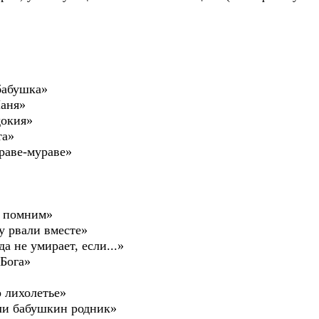
бабушка»
аня»
докия»
та»
раве-мураве»
ы помним»
у рвали вместе»
а не умирает, если...»
 Бога»
 лихолетье»
или бабушкин родник»