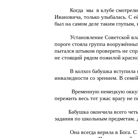
Когда мы в клубе смотрели фил
Ивановича, только улыбалась. С е
был на самом деле таким глупым, 
Установление Советской власти 
пороге стояла группа вооружённы
пытался штыком проверить не спря
не стоящий рядом пожилой красног
В колхоз бабушка вступила в нач
инвалидности со зрением. В семе
Временную немецкую оккупацию 
пережить весь тот ужас врагу не 
Бабушка окончила всего четыре к
задания по школьным предметам. Д
Она всегда верила в Бога. С ег