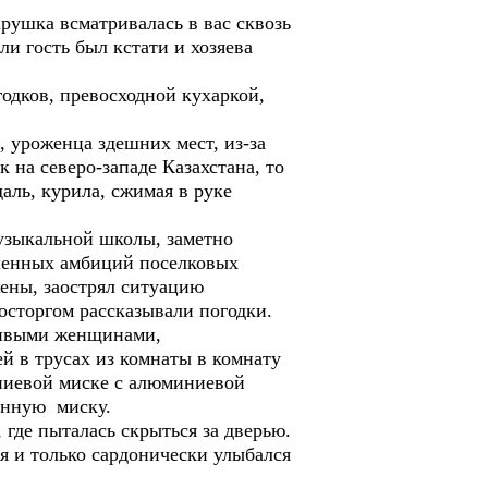
рушка всматривалась в вас сквозь
и гость был кстати и хозяева
одков, превосходной кухаркой,
 уроженца здешних мест, из-за
 на северо-западе Казахстана, то
аль, курила, сжимая в руке
музыкальной школы, заметно
ишенных амбиций поселковых
ены, заострял ситуацию
восторгом рассказывали погодки.
сивыми женщинами,
й в трусах из комнаты в комнату
иниевой миске с алюминиевой
ленную миску.
где пыталась скрыться за дверью.
я и только сардонически улыбался