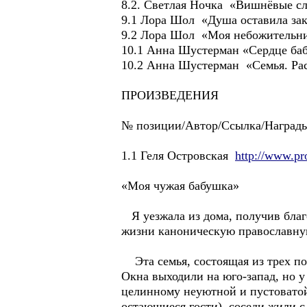
8.2. Светлая Ночка «Вишнёвые с
9.1 Лора Шол «Душа оставила зак
9.2 Лора Шол «Моя небожительн
10.1 Анна Шустерман «Сердце баб
10.2 Анна Шустерман «Семья. Рас
ПРОИЗВЕДЕНИЯ
№ позиции/Автор/Ссылка/Наград
1.1 Геля Островская
http://www.pr
«Моя чужая бабушка»
Я уезжала из дома, получив благ
жизни каноническую православну
Эта семья, состоящая из трех пок
Окна выходили на юго-запад, но у
целинному неуютной и пустоватой 
остающиеся гости), соседи жили с