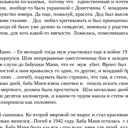
называли по-казачьи, потому что единственный и почти
ком, вообще-то была украинкой с Донетчины. С младшим
чувство юмора. Да еще, пожалуй, красота. Дед был высо
ими глазами . Дед любил критиковать и был принципиа
огда ей было уже далеко за семьдесят, зимовала у родст
лом, для хоть какой-то мягкости. Ложилась, помолившис
ню. – Ее молодой тогда муж участвовал еще в войне 191
 вернулся. Шли непрерывные ожесточенные бои в заледе
 слухи до бабушки Мани, что ее муж убит. Фронт был 
постой к ним врывались то одни, то другие, и младший б
енях ...погиб), подумать было страшно, что там, в степи
ько дней, баба Маня взяла саночки и пошла искать свое
и мертвого, должна была проститься. Шла несколько дне
н десяток километров, и каким-то чудом нашла в степи 
похоронила как положено.
ий сынишка. Ко второй мировой он вырос и стал красив
лько женился...Погиб в 1942 году. Баба Маня осталась с 
 Баба Маня была «за все - про все»: няня для детей, ку