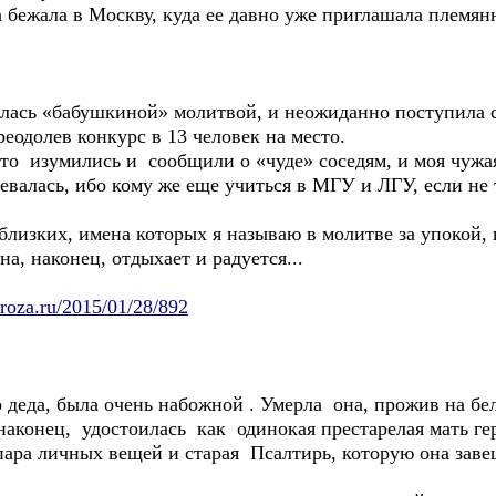
 бежала в Москву, куда ее давно уже приглашала племян
ась «бабушкиной» молитвой, и неожиданно поступила с
еодолев конкурс в 13 человек на место.
то изумились и сообщили о «чуде» соседям, и моя чужа
валась, ибо кому же еще учиться в МГУ и ЛГУ, если не т
изких, имена которых я называю в молитве за упокой, в
на, наконец, отдыхает и радуется...
roza.ru/2015/01/28/892
 деда, была очень набожной . Умерла она, прожив на бел
 наконец, удостоилась как одинокая престарелая мать г
пара личных вещей и старая Псалтирь, которую она заве