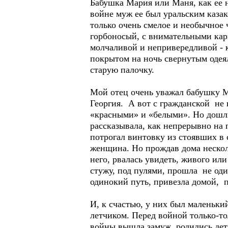
Бабушка Мария или Маня, как ее 
войне муж ее был уральским каза
только очень смелое и необычное 
горбоносый, с внимательными кар
молчаливой и непривередливой - к
покрытом на ночь свернутым одея
старую палочку.
Мой отец очень уважал бабушку Ма
Георгия. А вот с гражданской не
«красными» и «белыми». Но дошли
рассказывала, как непрерывно на 
потрогал винтовку из стоявших в с
женщина. Но прождав дома нескол
него, рвалась увидеть, живого ил
стужу, под пулями, прошла не оди
одинокий путь, привезла домой, 
И, к счастью, у них был маленьк
летчиком. Перед войной только-то
войны вышла замуж, родились дети.