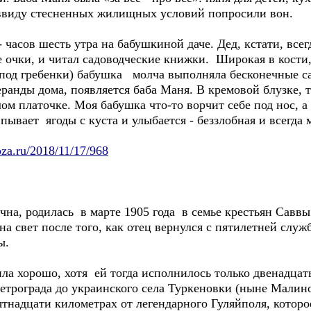
 ввиду стесненных жилищных условий попросили вон.
часов шесть утра на бабушкиной даче. Дед, кстати, всег
 очки, и читал садоводческие книжки. Широкая в кости,
под гребенки) бабушка молча выполняла бесконечные са
еранды дома, появляется баба Маня. В кремовой блузке,
м платочке. Моя бабушка что-то ворчит себе под нос, а 
ипывает ягоды с куста и улыбается - беззлобная и всегда 
oza.ru/2018/11/17/968
 родилась в марте 1905 года в семье крестьян Саввы
а свет после того, как отец вернулся с пятилетней служб
ы.
рошо, хотя ей тогда исполнилось только двенадцать с
трограда до украинского села Туркеновки (ныне Малин
ятнадцати километрах от легендарного Гуляйполя, котор