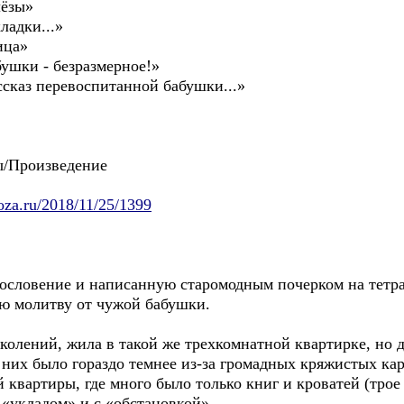
лёзы»
ладки...»
ица»
ушки - безразмерное!»
сказ перевоспитанной бабушки...»
ы/Произведение
oza.ru/2018/11/25/1399
ословение и написанную старомодным почерком на тетр
ю молитву от чужой бабушки.
олений, жила в такой же трехкомнатной квартирке, но д
 них было гораздо темнее из-за громадных кряжистых кар
квартиры, где много было только книг и кроватей (трое 
 «укладом» и с «обстановкой».