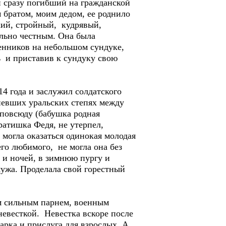
 сразу погибший на гражданской
 братом, моим дедом, ее роднило
кий, стройный, кудрявый,
льно честным. Она была
венников на небольшом сундуке,
ь и приставив к сундуку свою
4 года и заслужил солдатского
невших уральских степях между
повсюду (бабушка родная
ратишка Федя, не утерпел,
, могла оказаться одинокая молодая
го любимого, не могла она без
й и ночей, в зимнюю пургу и
мужа. Проделала свой горестный
ым сильным парнем, военным
невесткой. Невестка вскоре после
харка и прислуга для взрослых. А