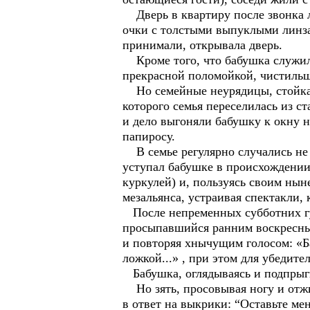
Дверь в квартиру после звонка л
очки с толстыми выпуклыми линзам
принимали, открывала дверь.
Кроме того, что бабушка служила
прекрасной поломойкой, чистильщ
Но семейные неурядицы, стойкая 
которого семья переселилась из с
и дело выгоняли бабушку к окну н
папиросу.
В семье регулярно случались не 
уступал бабушке в происхождении
куркулей) и, пользуясь своим ны
мезальянса, устраивая спектакли, 
После непременных субботних гу
просыпавшийся ранним воскресным 
и повторяя хнычущим голосом: «Б
ложкой...» , при этом для убедит
Бабушка, оглядываясь и подпрыгив
Но зять, просовывая ногу и отжи
в ответ на выкрики: “Оставьте ме