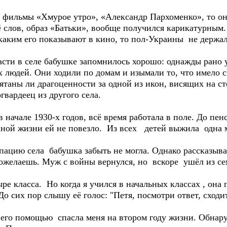
ьмы «Хмурое утро», «Александр Пархоменко», то она,
ё слов, образ «Батьки», вообще получился карикатурным
каким его показывают в кино, то пол-Украины не держал
в селе бабушке запомнилось хорошо: однажды рано ут
х людей. Они ходили по домам и изымали то, что имело
таны ли драгоценности за одной из икон, висящих на сте
вардеец из другого села.
але 1930-х годов, всё время работала в поле. До пенси
йной жизни ей не повезло. Из всех детей выжила одна 
села бабушка забыть не могла. Однако рассказывать
пожелаешь. Муж с войны вернулся, но вскоре ушёл из се
ласса. Но когда я учился в начальных классах , она п
о сих пор слышу её голос: "Петя, посмотри ответ, сходит
о помощью спасла меня на втором году жизни. Обнару