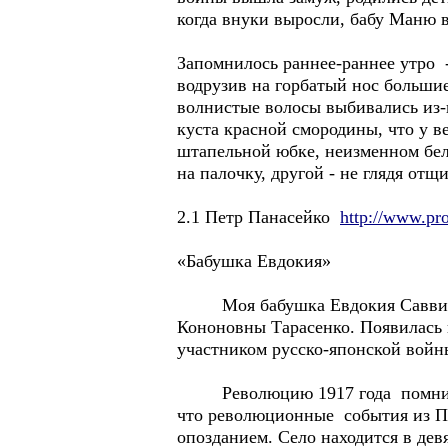
когда внуки выросли, бабу Маню
Запомнилось раннее-раннее утро - 
водрузив на горбатый нос большие
волнистые волосы выбивались из-
куста красной смородины, что у в
штапельной юбке, неизменном бело
на палочку, другой - не глядя отщ
2.1 Петр Панасейко
http://www.pr
«Бабушка Евдокия»
Моя бабушка Евдокия Саввична,
Кононовны Тарасенко. Появилась н
участником русско-японской войн
Революцию 1917 года помнила хо
что революционные события из Пе
опозданием. Село находится в дев