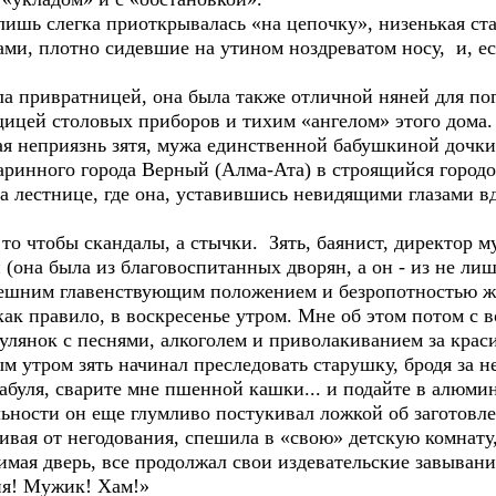
ишь слегка приоткрывалась «на цепочку», низенькая ста
и, плотно сидевшие на утином ноздреватом носу, и, есл
 привратницей, она была также отличной няней для пог
ицей столовых приборов и тихим «ангелом» этого дома.
неприязнь зятя, мужа единственной бабушкиной дочки,
таринного города Верный (Алма-Ата) в строящийся городок
а лестнице, где она, уставившись невидящими глазами вд
то чтобы скандалы, а стычки. Зять, баянист, директор 
 (она была из благовоспитанных дворян, а он - из не л
нешним главенствующим положением и безропотностью ж
как правило, в воскресенье утром. Мне об этом потом с 
лянок с песнями, алкоголем и приволакиванием за кра
утром зять начинал преследовать старушку, бродя за не
абуля, сварите мне пшенной кашки... и подайте в алюм
ельности он еще глумливо постукивал ложкой об заготов
ая от негодования, спешила в «свою» детскую комнату, 
мая дверь, все продолжал свои издевательские завывани
ня! Мужик! Хам!»