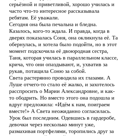
серьёзной и приветливой, хорошо училась и
часто что-то интересное рассказывала
ребятам. Её уважали.
Сегодня она была печальна и бледна.
Казалось, кого-то ждала. И правда, когда в
дверях показалась Соня, она окликнула её. Та
обернулась, и хотела было подойти, но в этот
момент подскочила её двоюродная сестра,
Таня, которая училась в параллельном классе,
крича, что они опаздывают, и, ухватив за
рукав, потащила Соню за собой.
Света растерянно проводила их глазами. А
Луше отчего-то стало её жалко, и захотелось
расспросить о Марии Александровне, и как-
то ободрить. Но вместо этого она подошла и
вдруг предложила: «Идём к нам, поиграем
вместе!» А Света неожиданно согласилась.
Урок был последним. Одевшись в гардеробе,
девочки через несколько минут уже,
размахивая портфелями, торопились друг за