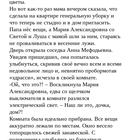
цветы.
Но вот как-то раз мама вечером сказала, что
сделала на квартире генеральную уборку и
что теперь не стыдно и в дом пригласить.
Папа нёс вещи, а Мария Александровна со
Светой и Луша с мамой шли за ним, стараясь
не проваливаться в весенние лужи.
Дверь открыла соседка Анна Мефодьевна.
Увидев пришедших, она попыталась
улыбнуться, скривив своё вечно всем и всеми
недовольное лицо и, невнятно пробормотав
«здрасси», исчезла в своей комнате.
-Ой, что это?! – Воскликнула Мария
Александровна, едва со щелчком
выключателя в комнате разлился
электрический свет. – Наш ли это, дочка,
дом?!
Комната была идеально прибрана. Все вещи
аккуратно лежали по местам. Окно весело
топорщилось свежей занавеской. С
подоконника улыбались из бархатных