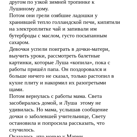
другом по узкой зимней тропинке к
Лушиному дому.
Потом они грели озябшие ладошки у
хранившей тепло голландской печи, кипятили
на электроплитке чай и запивали им
бутерброды с маслом, густо посыпанным
сахаром.
Девочки успели поиграть в дочки-матери,
выучить уроки, рассмотреть балетные
картинки, которые Луша «копила», пока с
работы пришёл папа. Он поздоровался и
больше ничего не сказал, только растопил в
кухне плиту и накормил их разогретыми
щами.
Потом вернулась с работы мама. Света
засобиралась домой, и Луша этому не
удивилась. Но мама, услышав сообщение
дочки о заболевшей учительнице, Свету
остановила и попросила рассказать, что
случилось.
Оказалось, что ночью у Марии