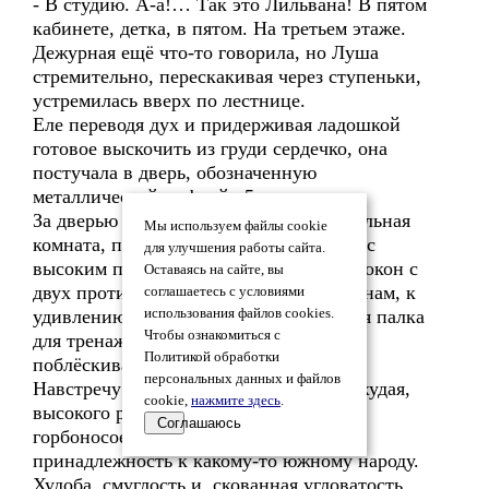
- В студию. А-а!… Так это Лильвана! В пятом
кабинете, детка, в пятом. На третьем этаже.
Дежурная ещё что-то говорила, но Луша
стремительно, перескакивая через ступеньки,
устремилась вверх по лестнице.
Еле переводя дух и придерживая ладошкой
готовое выскочить из груди сердечко, она
постучала в дверь, обозначенную
металлической цифрой «5».
За дверью оказалась большая прямоугольная
Мы используем файлы cookie
комната, почти зал средней величины, с
для улучшения работы сайта.
высоким потолком, освещённая рядом окон с
Оставаясь на сайте, вы
двух противоположных сторон. По стенам, к
соглашаетесь с условиями
удивлению Луши, уже тянулась круглая палка
использования файлов cookies.
Чтобы ознакомиться с
для тренажа, и в дальнем углу чернело,
Политикой обработки
поблёскивая, пианино.
персональных данных и файлов
Навстречу поднялась женщина: очень худая,
cookie,
нажмите здесь
.
высокого роста. У неё было тёмное
Соглашаюсь
горбоносое лицо, выдававшее
принадлежность к какому-то южному народу.
Худоба, смуглость и скованная угловатость