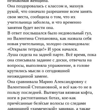
незнакомая женщина.
Она поздоровалась с классом и, махнув
рукой, что означало разрешение всем занять
свои места, сообщила о том, что их
учительница заболела, и что временно
занятия будет вести она.
В ответ послышался было недовольный гул,
но Валентина Степановна, как назвала себя
новая учительница, холодно скомандовала:
«Открыли тетради!» И урок начался.
Луша сидела на задней парте. Всё время, пока
она списывала задание с доски, отвечала на
вопросы, выполняла упражнение, в голове
крутились мысли о сегодняшней
неожиданной замене.
Она сравнивала Марию Александровну с
Валентиной Степановной, и всё как-то не в
пользу последней. Вытянутая вязяная кофта,
ноги в растоптанных ботах, кое-как
причёсанные белёсые волосы со следами
давнишней «химической» завивки, а также