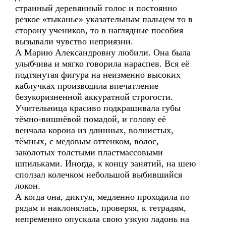
странный деревянный голос и постоянно
резкое «тыканье» указательным пальцем то в
сторону учеников, то в наглядные пособия
вызывали чувство неприязни.
А Марию Александровну любили. Она была
улыбчива и мягко говорила нараспев. Вся её
подтянутая фигура на неизменно высоких
каблучках производила впечатление
безукоризненной аккуратной строгости.
Учительница красиво подкрашивала губы
тёмно-вишнёвой помадой, и голову её
венчала корона из длинных, волнистых,
тёмных, с медовым оттенком, волос,
заколотых толстыми пластмассовыми
шпильками. Иногда, к концу занятий, на шею
сползал колечком небольшой выбившийся
локон.
А когда она, диктуя, медленно проходила по
рядам и наклонялась, проверяя, к тетрадям,
непременно опускала свою узкую ладонь на