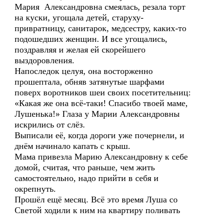
Мария Александровна смеялась, резала торт
на куски, угощала детей, старуху-
привратницу, санитарок, медсестру, каких-то
подошедших женщин. И все угощались,
поздравляя и желая ей скорейшего
выздоровления.
Напоследок целуя, она восторженно
прошептала, обняв затянутые шарфами
поверх воротников шеи своих посетительниц:
«Какая же она всё-таки! Спасибо твоей маме,
Лушенька!» Глаза у Марии Александровны
искрились от слёз.
Выписали её, когда дороги уже почернели, и
днём начинало капать с крыш.
Мама привезла Марию Александровну к себе
домой, считая, что раньше, чем жить
самостоятельно, надо прийти в себя и
окрепнуть.
Прошёл ещё месяц. Всё это время Луша со
Светой ходили к ним на квартиру поливать