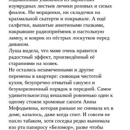
изумрудных листьев личики розовых и сизых
фиалок. Ни морщинки, ни складочки на
крахмальной скатерти и покрывале. А ещё
салфетки, вышитые анютиными глазками,
накрывшие радиоприёмник и настольную
лампу, и коврик из пёстрых лоскутков перед
диваном.
Луша видела, что маме очень нравится
радостный эффект, произведённый её
стараниями на хозяек.
Не остались незамеченными и другие
перемены в квартире: сияющая чистотой
кухня, безупречно отмытый санузел и
безукоризненный порядок в передней. Самое
удивительное:под вешалкой ровненько один к
одному стояли хромовые сапоги Анны
Мефодьевны, которая раньше не снимала их в
доме, казалось, даже когда спит. И совсем не
пахло табаком, хотя соседка редко вынимала
изо рта папиросу «Беломор», разве чтобы