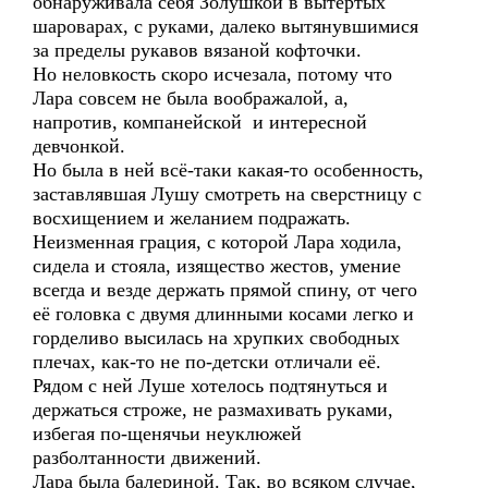
обнаруживала себя Золушкой в вытертых
шароварах, с руками, далеко вытянувшимися
за пределы рукавов вязаной кофточки.
Но неловкость скоро исчезала, потому что
Лара совсем не была воображалой, а,
напротив, компанейской и интересной
девчонкой.
Но была в ней всё-таки какая-то особенность,
заставлявшая Лушу смотреть на сверстницу с
восхищением и желанием подражать.
Неизменная грация, с которой Лара ходила,
сидела и стояла, изящество жестов, умение
всегда и везде держать прямой спину, от чего
её головка с двумя длинными косами легко и
горделиво высилась на хрупких свободных
плечах, как-то не по-детски отличали её.
Рядом с ней Луше хотелось подтянуться и
держаться строже, не размахивать руками,
избегая по-щенячьи неуклюжей
разболтанности движений.
Лара была балериной. Так, во всяком случае,