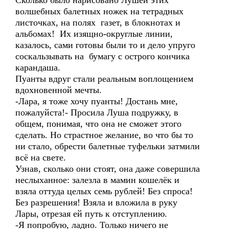
Сколько было нарисовано Лушей этих
волшебных балетных ножек на тетрадных
листочках, на полях газет, в блокнотах и
альбомах! Их изящно-округлые линии,
казалось, сами готовы были то и дело упруго
соскальзывать на бумагу с острого кончика
карандаша.
Пуанты вдруг стали реальным воплощением
вдохновенной мечты.
-Лара, я тоже хочу пуанты! Достань мне,
пожалуйста!- Просила Луша подружку, в
общем, понимая, что она не сможет этого
сделать. Но страстное желание, во что бы то
ни стало, обрести балетные туфельки затмили
всё на свете.
Узнав, сколько они стоят, она даже совершила
неслыханное: залезла в мамин кошелёк и
взяла оттуда целых семь рублей! Без спроса!
Без разрешения! Взяла и вложила в руку
Лары, отрезая ей путь к отступлению.
-Я попробую, ладно. Только ничего не