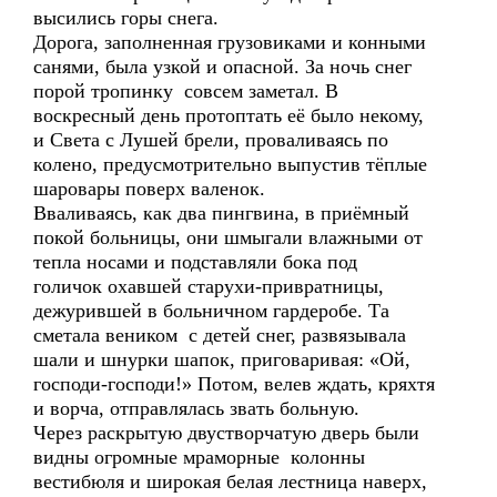
высились горы снега.
Дорога, заполненная грузовиками и конными
санями, была узкой и опасной. За ночь снег
порой тропинку совсем заметал. В
воскресный день протоптать её было некому,
и Света с Лушей брели, проваливаясь по
колено, предусмотрительно выпустив тёплые
шаровары поверх валенок.
Вваливаясь, как два пингвина, в приёмный
покой больницы, они шмыгали влажными от
тепла носами и подставляли бока под
голичок охавшей старухи-привратницы,
дежурившей в больничном гардеробе. Та
сметала веником с детей снег, развязывала
шали и шнурки шапок, приговаривая: «Ой,
господи-господи!» Потом, велев ждать, кряхтя
и ворча, отправлялась звать больную.
Через раскрытую двустворчатую дверь были
видны огромные мраморные колонны
вестибюля и широкая белая лестница наверх,