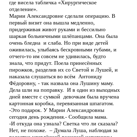
где висела табличка «Хирургическое
отделение».
Марии Александровне сделали операцию. В
первый визит она вышла медленно,
придерживая живот руками и бессильно
шаркая больничными шлёпанцами. Она была
очень бледна и слаба. Но при виде детей
оживилась, улыбаясь бескровными губами, и
отчего-то им совсем не удивилась, будто
знала, что придут. Поела принесённых
пирожков, разделив их со Светой и Лушей, и
наказала слушаться во всём Антониду
Фёдоровну, - так назвала она Лушину маму.
Дела шли на поправку. И в один из выходных
дней вместе с сумкой девочкам была вручена
картонная коробка, перевязанная шпагатом.
-Это подарок. У Марии Александровны
сегодня день рождения.- Сообщила мама.
-И откуда она узнала? Светка что ли сказала?
Нет, не похоже. – Думала Луша, наблюдая за