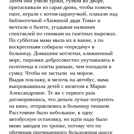
Затем они учили уроки, гуляли во дворе,
притаскивали из сарая дрова, чтобы помочь
папе, играли с котом-царапучкой, плакали над
библиотечной «Хижиной дяди Тома» и
мечтали о балете, угадывая названия
спектаклей по снимкам на газетных вырезках.
По субботам мама мыла их в ванне, а по
воскресеньям собирала «передачу» в
больницу. Домашние котлетки, клюквенный
морс, пирожки добросовестно укутывались в
полотенца и газеты раньше, чем попадали в
сумку. Чтобы не застыли на морозе.
Выдав поклажу, и мелочь на автобус, мама
выпроваживала детей с визитом к Марии
Александровне. Те же с первого раза
договорившись, что деньги лучше потратить
на кино, отправлялись в больницу пешком.
Расстояние было небольшое, в одну
автобусную остановку, но идти надо было
мимо заводов по тропке, потому что по
обочинам прочищенного бульдозером шоссе