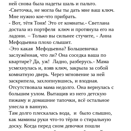
ней снова была надеты шаль и пальто.
-Светочка, не могла бы ты дать мне ваш ключ.
Мне нужно кое-что прибрать.
- Вот, тётя Тоня! Это от комнаты.- Светлана
достала из портфеля ключ и протянула его на
ладони. – Только вы сильнее стучите, - Анна
Мефодьевна плохо слышит.
-Это какая Мефодьевна? Большевичка
заслужённая, что ли? Она соседка ваша по
квартире? Да, уж! Ладно, разберусь.- Мама
усмехнулась и, взяв ключ, закрыла за собой
комнатную дверь. Через мгновение за ней
заскрипела, захлопнувшись, и входная.
Отсутствовала мама недолго. Она вернулась с
большим узлом. Вытащив из него детскую
пижаму и домашние тапочки, всё остальное
унесла в ванную.
Там долго плескалась вода, и было слышно,
как мамины руки что-то тёрли о стиральную
доску. Когда перед сном девочки пошли