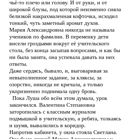
чьё-то плечо или голову. И от руки, и от
широкой блузы, под которой неизменно сияла
белизкой накрахмаленная кофточка, исходил
тонкий, чуть заметный аромат духов.
Мария Александровна никогда не называла
учеников по фамилии. В переменку дети
висели гроздьями вокруг её учительского
стола, без конца засыпая вопросами, и как бы
ни была занята, она успевала давать на них
ответы.
Даже сердясь, бывало, и, выговаривая за
невыполненное задание, за кляксы, за
озорство, никогда не кричала, а только
укоризненно поднимала одну бровь.
Пока Луша обо всём этом думала, урок
закончился. Валентина Степановна
заторопилась с классным журналом
подмышкой в учительскую, а ребята, толкаясь
и шумя, вывалились в коридор.
Напротив кабинета, у окна стояла Светлана.