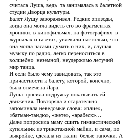
считала Луша, ведь та занималась в балетной
студии Дворца культуры.
Балет Лушу завораживал. Редкие эпизоды,
когда она могла видеть его во фрагментах
хроники, в кинофильмах, на фотографиях в
журналах и газетах, увлекали настолько, что
она могла часами думать о них, и, слушая
музыку по радио, легко переноситься в
волшебно неземной, неудержимо летучий
мир танца.
И если было чему завидовать, так это
причастности к балету, которой, конечно,
была отмечена Лара.
Луша просила подружку показывать ей
движения. Повторяла и старательно
запоминала неведомые слова: «плие»,
«батман-тандю», «жете», «арабеск»…
Даже попросила маму сшить гимнастический
купальник из трикотажной майки, и сама, по
выкройке, сделала из ткани белые тапочки. А