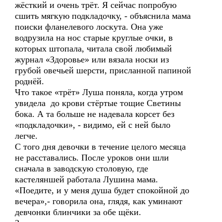
жёсткий и очень трёт. Я сейчас попробую
сшить мягкую подкладочку, - объяснила мама
поиски фланелевого лоскута. Она уже
водрузила на нос старые круглые очки, в
которых штопала, читала свой любимый
журнал «Здоровье» или вязала носки из
грубой овечьей шерсти, присланной папиной
роднёй.
Что такое «трёт» Луша поняла, когда утром
увидела до крови стёртые тощие Светины
бока. А та больше не надевала корсет без
«подкладочки», - видимо, ей с ней было
легче.
С того дня девочки в течение целого месяца
не расставались. После уроков они шли
сначала в заводскую столовую, где
кастеляншей работала Лушина мама.
«Поедите, и у меня душа будет спокойной до
вечера»,- говорила она, глядя, как уминают
девчонки блинчики за обе щёки.