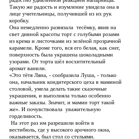
радостно удивлённой реакцией напарницы.
Такую же радость и изумление увидела она в
лице учительницы, получившей из их рук
коробку.
Она немедленно развязала тесёмку, явив на
свет дивной красоты торт с голубыми розами
из крема и листочками из зелёной прозрачной
карамели. Кроме того, вся его белая, как снег,
поверхность была украшена шоколадными
узорами. От торта шёл восхитительный
аромат ванили.
«Это тётя Ляна, - сообразила Луша, - только
она, начальник кондитерского цеха в маминой
столовой, умела делать такие сказочные
украшения, и выполняла только особенно
важные заказы. Значит, и мамин торт такой
же». И почувствовала уважительную
горделивость.
На этот раз им разрешили войти в
вестибюль, где у высокого арочного окна,
оказывается, был стол со стульями.