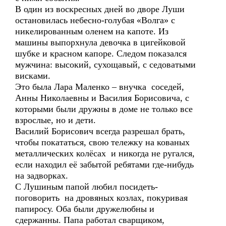
В один из воскресных дней во дворе Луши
остановилась небесно-голубая «Волга» с
никелированным оленем на капоте. Из
машины выпорхнула девочка в цигейковой
шубке и красном капоре. Следом показался
мужчина: высокий, сухощавый, с седоватыми
висками.
Это была Лара Маленко – внучка соседей,
Анны Николаевны и Василия Борисовича, с
которыми были дружны в доме не только все
взрослые, но и дети.
Василий Борисович всегда разрешал брать,
чтобы покататься, свою тележку на кованых
металлических колёсах и никогда не ругался,
если находил её забытой ребятами где-нибудь
на задворках.
С Лушиным папой любил посидеть-
поговорить на дровяных козлах, покуривая
папиросу. Оба были дружелюбны и
сдержанны. Папа работал сварщиком,