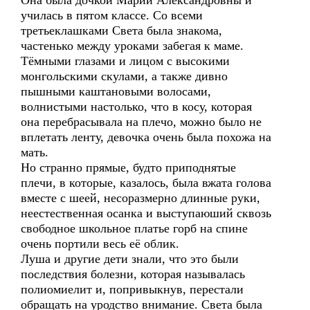
Она была дочкой Марии Александровны и
училась в пятом классе. Со всеми
третьеклашками Света была знакома,
частенько между уроками забегая к маме.
Тёмными глазами и лицом с высокими
монгольскими скулами, а также дивно
пышными каштановыми волосами,
волнистыми настолько, что в косу, которая
она перебрасывала на плечо, можно было не
вплетать ленту, девочка очень была похожа на
мать.
Но странно прямые, будто приподнятые
плечи, в которые, казалось, была вжата голова
вместе с шеей, несоразмерно длинные руки,
неестественная осанка и выступаюший сквозь
свободное школьное платье горб на спине
очень портили весь её облик.
Луша и другие дети знали, что это были
последствия болезни, которая называлась
полиомиелит и, попривыкнув, перестали
обращать на уродство внимание. Света была