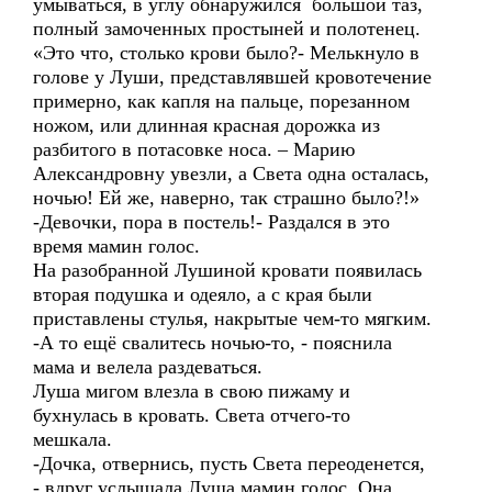
умываться, в углу обнаружился большой таз,
полный замоченных простыней и полотенец.
«Это что, столько крови было?- Мелькнуло в
голове у Луши, представлявшей кровотечение
примерно, как капля на пальце, порезанном
ножом, или длинная красная дорожка из
разбитого в потасовке носа. – Марию
Александровну увезли, а Света одна осталась,
ночью! Ей же, наверно, так страшно было?!»
-Девочки, пора в постель!- Раздался в это
время мамин голос.
На разобранной Лушиной кровати появилась
вторая подушка и одеяло, а с края были
приставлены стулья, накрытые чем-то мягким.
-А то ещё свалитесь ночью-то, - пояснила
мама и велела раздеваться.
Луша мигом влезла в свою пижаму и
бухнулась в кровать. Света отчего-то
мешкала.
-Дочка, отвернись, пусть Света переоденется,
- вдруг услышала Луша мамин голос. Она