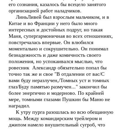
его сознания, казалось бы всецело занятого
организацией работ наладчиков.
ЛиньЛивей был взрослым мальчиком, и в
Китае и во Франции у него было много
интересных и достойных подруг, но такая
Маня, супергармоничная во всех отношениях,
повстречалась впервые. Он влюбился
моментально и сокрушительно. Он понимал
безнадежность и даже комичность своего
положения, но успокаивался мыслью, что
ровесник Александр обязательно попал бы
точно так же и свое "В отдалении от вас/С
вами буду неразлучен,/Томных уст и томных
глаз/Буду памятью размучен..." закончил бы
более энергично и модерново. По крайней
мере, томными глазами Пушкин бы Маню не
наградил.
К утру пурга разошлась во всю обещанную
мощь. Между командирским трейлером и
джипом намело внушительный сугроб, что