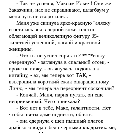
- Так не успел я, Максим Ильич! Они же
Заказчики, нас не спрашивают, шлагбаум у
меня чуть не своротили...
Маня уже скинула ярко-красную "аляску"
и осталась вся в черной коже, плотно
облегающей великолепную фигуру 35-
тилетней успешной, наглой и красивой
женщины.
- Что ты не успел спрятать? ****ешку
очередную? - заглянула в спальный отсек, -
вроде не вижу, - оглянулась, подошла к
китайцу, - ах, мы теперь вот ТАК, -
взъерошила короткий ежик ошарашенному
Линю, - мы теперь на переориент соскочили?
- Кончай, Маня, парня пугать, он еще
непривычный. Чего приехала?
- Вот нет в тебе, Макс, галантности. Нет
чтобы цветы даме поднести, обнять,
- она сдернула с шеи пышный платок
арабского вида с бело-черными квадратиками,