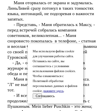
Маня оторвалась от экрана и задумалась.
ЛиньЛивей сразу потонул в таких тонкостях
языка, интонаций, не подозревая о важности
запятых.
- Представь, - Маня обратилась к Максу, -
перед встречей собралась компания
советников, великолепная... - Маня
сноровисто покопалась в телефоне, - статная
и веселая Фридерика Шарлотта Вильгельмина
со своей подружкой, графиней Цецилией
Мы используем файлы cookie
для улучшения работы сайта.
Гуровской, другие близкие вельможи...
Оставаясь на сайте, вы
- Да, - обрадовался забытый Линь, - в
соглашаетесь с условиями
журнаре написано, сразу посре царского
использования файлов cookies.
обеда и перед баром...
Чтобы ознакомиться с
Маня вопросительно глянула на Макса.
Политикой обработки
"Л" не выговаривает", вполголоса ответил
персональных данных и файлов
тот.
cookie,
нажмите здесь
.
- И все они советуют, - невозмутимо
Соглашаюсь
продолжила красавица, - какой тон взять с
Пушкиным. Мein lieber Puschkin - это жена;