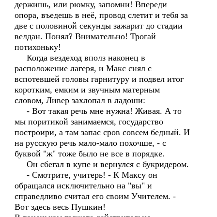
держишь, или рюмку, запомни! Впереди
опора, въедешь в неё, провод слетит и тебя за
две с половиной секунды зажарит до стадии
велдан. Понял? Внимательно! Трогай
потихоньку!
Когда вездеход вполз наконец в
расположение лагеря, и Макс снял с
вспотевшей головы гарнитуру и подвел итог
коротким, емким и звучным матерным
словом, Ливер захлопал в ладоши:
- Вот такая речь мне нужна! Живая. А то
мы поритикой занимаемся, государство
построири, а там запас сров совсем бедный. И
на русскую речь мало-мало похочше, - с
буквой "ж" тоже было не все в порядке.
Он сбегал в купе и вернулся с букридером.
- Смотрите, учитерь! - К Максу он
обращался исключительно на "вы" и
справедливо считал его своим Учителем. -
Вот здесь весь Пушкин!