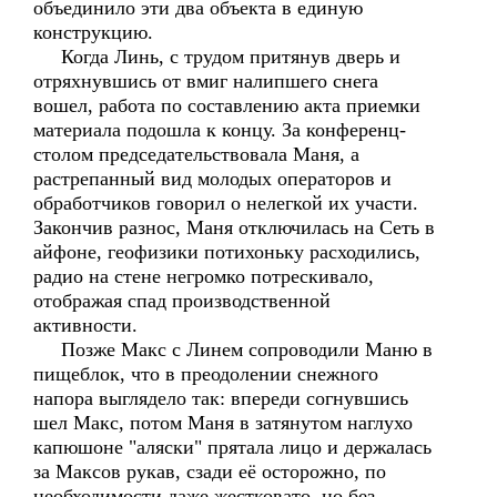
объединило эти два объекта в единую
конструкцию.
Когда Линь, с трудом притянув дверь и
отряхнувшись от вмиг налипшего снега
вошел, работа по составлению акта приемки
материала подошла к концу. За конференц-
столом председательствовала Маня, а
растрепанный вид молодых операторов и
обработчиков говорил о нелегкой их участи.
Закончив разнос, Маня отключилась на Сеть в
айфоне, геофизики потихоньку расходились,
радио на стене негромко потрескивало,
отображая спад производственной
активности.
Позже Макс с Линем сопроводили Маню в
пищеблок, что в преодолении снежного
напора выглядело так: впереди согнувшись
шел Макс, потом Маня в затянутом наглухо
капюшоне "аляски" прятала лицо и держалась
за Максов рукав, сзади её осторожно, по
необходимости даже жестковато, но без