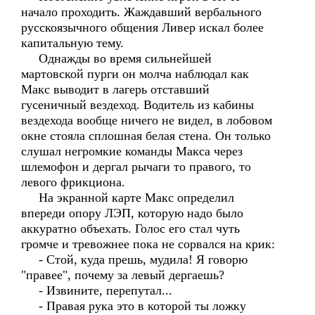
начало проходить. Жаждавший вербального
русскоязычного общения Ливер искал более
капитальную тему.
Однажды во время сильнейшей
мартовской пурги он молча наблюдал как
Макс выводит в лагерь отставший
гусеничный вездеход. Водитель из кабины
вездехода вообще ничего не видел, в лобовом
окне стояла сплошная белая стена. Он только
слушал негромкие команды Макса через
шлемофон и дергал рычаги то правого, то
левого фрикциона.
На экранной карте Макс определил
впереди опору ЛЭП, которую надо было
аккуратно объехать. Голос его стал чуть
громче и тревожнее пока не сорвался на крик:
- Стой, куда прешь, мудила! Я говорю
"правее", почему за левый дергаешь?
- Извините, перепутал...
- Правая рука это в которой ты ложку