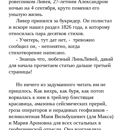
ровесником Ливея, 27-летним Александром
ночью на 4 сентября, круто поменял его
унылую жизнь.
Ливер принялся за букридер. Он полистал
и вскоре нашел раздел 1826 года, к которому
относилась пара десятков стихов.
- Учитерь, тут дат нет, - тревожно
сообщил он, - непонятно, когда
стихотворение написано.
- Знаешь что, любезный ЛиньЛивей, давай
для начала прочитаем статью дальше третьей
страницы!
Но ничего из задуманного читать им не
пришлось. Как вихрь, как буря, как потоп
ворвалась к ним в трейлер блестящая
красавица, амазонка сейсмических прерий,
гроза операторов и нерадивых геофизиков -
великолепная Маня Вильбушевич (для Макса)
и Мария Ароновна для всех остальных в
геофизической отрасли. Она возглавляла