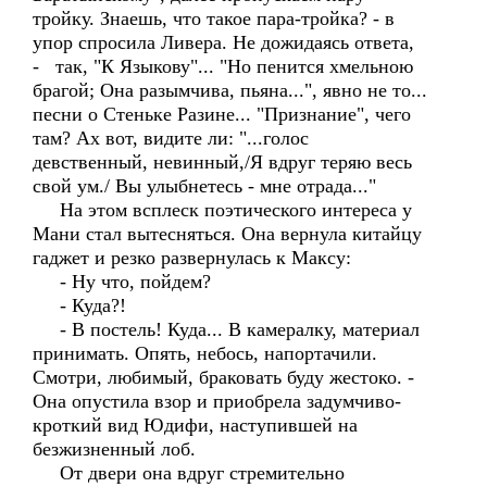
тройку. Знаешь, что такое пара-тройка? - в
упор спросила Ливера. Не дожидаясь ответа,
- так, "К Языкову"... "Но пенится хмельною
брагой; Она разымчива, пьяна...", явно не то...
песни о Стеньке Разине... "Признание", чего
там? Ах вот, видите ли: "...голос
девственный, невинный,/Я вдруг теряю весь
свой ум./ Вы улыбнетесь - мне отрада..."
На этом всплеск поэтического интереса у
Мани стал вытесняться. Она вернула китайцу
гаджет и резко развернулась к Максу:
- Ну что, пойдем?
- Куда?!
- В постель! Куда... В камералку, материал
принимать. Опять, небось, напортачили.
Смотри, любимый, браковать буду жестоко. -
Она опустила взор и приобрела задумчиво-
кроткий вид Юдифи, наступившей на
безжизненный лоб.
От двери она вдруг стремительно