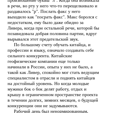
произношение буквы "л". Когда она возникала
в речи, во рту у него что-то перещелкивало и
раздавалось "р". Послать факс у него
выходило как "посрать факс". Макс боролся с
недостатком, ему было даже обидно за
Ливера, когда при остальной речи, которой бы
позавидовала добрая половина партии, вдруг
вырывался этот предательский звук.
По большому счету обучать китайца, и
профессии и языку, означало создавать себе
сильного конкурента. Китайские
геофизические компании еще только
начинали в России, опыта у них не было, а
такой как Ливер, спокойно мог стать ведущим
специалистом в отрасли и поднять китайцев
на достойный уровень. Но когда молодые
мужики бок о бок делят работу, отдых и
крышу в ограниченном пространстве проекта
в течении долгих, зимних месяцев, о будущей
конкуренции они не задумываются.
Рабочий день был ненормированным,