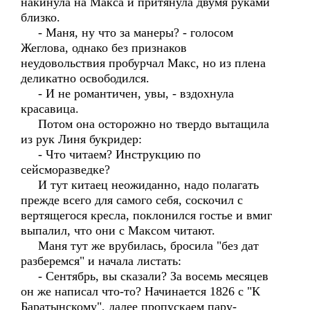
накинула на Макса и притянула двумя руками
близко.
- Маня, ну что за манеры? - голосом
Жеглова, однако без признаков
неудовольствия пробурчал Макс, но из плена
деликатно освободился.
- И не романтичен, увы, - вздохнула
красавица.
Потом она осторожно но твердо вытащила
из рук Линя букридер:
- Что читаем? Инструкцию по
сейсморазведке?
И тут китаец неожиданно, надо полагать
прежде всего для самого себя, соскочил с
вертящегося кресла, поклонился гостье и вмиг
выпалил, что они с Максом читают.
Маня тут же врубилась, бросила "без дат
разберемся" и начала листать:
- Сентябрь, вы сказали? За восемь месяцев
он же написал что-то? Начинается 1826 с "К
Баратынскому", далее пропускаем пару-