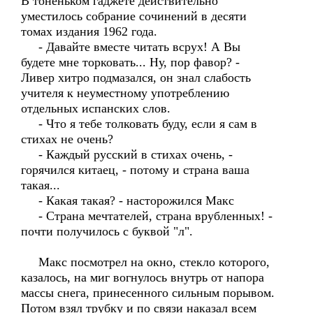
В тоненьком гаджете действительно
уместилось собрание сочинений в десяти
томах издания 1962 года.
- Давайте вместе читать всрух! А Вы
будете мне торковать... Ну, пор фавор? -
Ливер хитро подмазался, он знал слабость
учителя к неуместному употреблению
отдельных испанских слов.
- Что я тебе толковать буду, если я сам в
стихах не очень?
- Каждый русский в стихах очень, -
горячился китаец, - потому и страна ваша
такая...
- Какая такая? - насторожился Макс
- Страна мечтателей, страна врубленных! -
почти получилось с буквой "л".
Макс посмотрел на окно, стекло которого,
казалось, на миг вогнулось внутрь от напора
массы снега, принесенного сильным порывом.
Потом взял трубку и по связи наказал всем