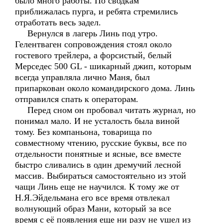
было много работы. По сводкам
приближалась пурга, и ребята стремились
отработать весь задел.
Вернулся в лагерь Линь под утро.
Гелентваген сопровождения стоял около
гостевого трейлера, а форсистый, белый
Мерседес 500 GL - шикарный джип, которым
всегда управляла лично Маня, был
припаркован около командирского дома. Линь
отправился спать к операторам.
Перед сном он пробовал читать журнал, но
понимал мало. И не усталость была виной
тому. Без компаньона, товарища по
совместному чтению, русские буквы, все по
отдельности понятные и ясные, все вместе
быстро сливались в один дремучий лесной
массив. Выбираться самостоятельно из этой
чащи Линь еще не научился. К тому же от
Н.Я.Эйдельмана его все время отвлекал
волнующий образ Мани, который за все
время с её появления еще ни разу не ушел из