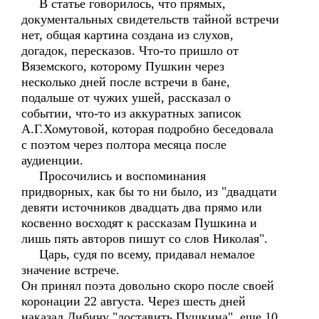
В статье говорилось, что прямых,
документальных свидетельств тайной встречи
нет, общая картина создана из слухов,
догадок, пересказов. Что-то пришло от
Вяземского, которому Пушкин через
несколько дней после встречи в бане,
подальше от чужих ушей, рассказал о
событии, что-то из аккуратных записок
А.Г.Хомутовой, которая подробно беседовала
с поэтом через полтора месяца после
аудиенции.
Просочились и воспоминания
придворных, как бы то ни было, из "двадцати
девяти источников двадцать два прямо или
косвенно восходят к рассказам Пушкина и
лишь пять авторов пишут со слов Николая".
Царь, судя по всему, придавал немалое
значение встрече.
Он принял поэта довольно скоро после своей
коронации 22 августа. Через шесть дней
наказал Дибичу "доставить Пушкина", еще 10