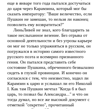
еще в январе того года пытался достучаться
до царя через Карамзина, который мог бы
сказать императору: "Ваше величество, если
Пушкин не замешан, то нельзя ли наконец
позволить ему возвратиться?"
ЛиньЛивей не знал, кого благодарить за
такое неслыханное везение. Без отрыва от
основной деятельности и без угрозы карьере
он мог не только упражняться в русском, он
погружался в историю самого известного
русского поэта и всемирно признанного
гения. Он пытался представить себе
состояние Пушкина, обреченного безвылазно
сидеть в глухой провинции. И конечно он
согласился с тем, что неизвестно, ходил ли
Карамзин к царю и услышал ли его Николай
I. Как там Пушкин мечтал "Когда б я был
царь, то позвал бы Александра..." и что он
тогда думал, но все же высокий документ с
отметкой "секретно", прочитанный