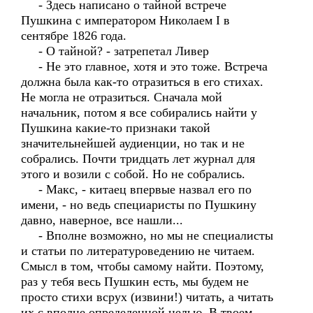
- Здесь написано о тайной встрече
Пушкина с императором Николаем I в
сентябре 1826 года.
- О тайной? - затрепетал Ливер
- Не это главное, хотя и это тоже. Встреча
должна была как-то отразиться в его стихах.
Не могла не отразиться. Сначала мой
начальник, потом я все собирались найти у
Пушкина какие-то признаки такой
значительнейшей аудиенции, но так и не
собрались. Почти тридцать лет журнал для
этого и возили с собой. Но не собрались.
- Макс, - китаец впервые назвал его по
имени, - но ведь специаристы по Пушкину
давно, наверное, все нашли...
- Вполне возможно, но мы не специалисты
и статьи по литературоведению не читаем.
Смысл в том, чтобы самому найти. Поэтому,
раз у тебя весь Пушкин есть, мы будем не
просто стихи всрух (извини!) читать, а читать
их с вполне определенной целью. В твоем