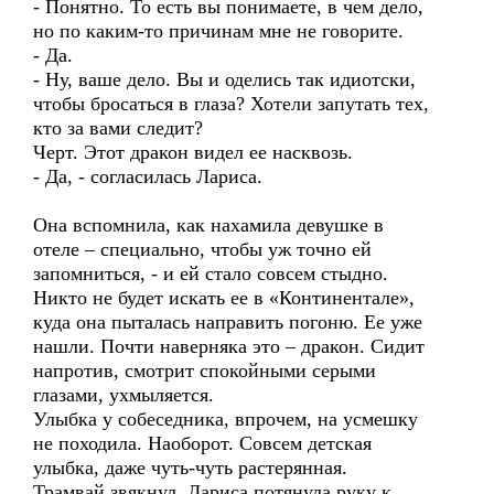
- Понятно. То есть вы понимаете, в чем дело,
но по каким-то причинам мне не говорите.
- Да.
- Ну, ваше дело. Вы и оделись так идиотски,
чтобы бросаться в глаза? Хотели запутать тех,
кто за вами следит?
Черт. Этот дракон видел ее насквозь.
- Да, - согласилась Лариса.
Она вспомнила, как нахамила девушке в
отеле – специально, чтобы уж точно ей
запомниться, - и ей стало совсем стыдно.
Никто не будет искать ее в «Континентале»,
куда она пыталась направить погоню. Ее уже
нашли. Почти наверняка это – дракон. Сидит
напротив, смотрит спокойными серыми
глазами, ухмыляется.
Улыбка у собеседника, впрочем, на усмешку
не походила. Наоборот. Совсем детская
улыбка, даже чуть-чуть растерянная.
Трамвай звякнул, Лариса потянула руку к