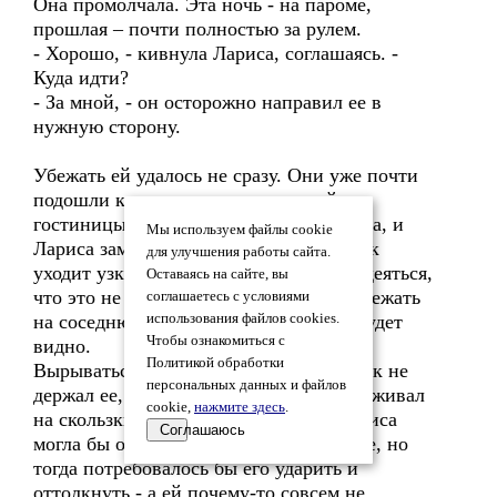
Она промолчала. Эта ночь - на пароме,
прошлая – почти полностью за рулем.
- Хорошо, - кивнула Лариса, соглашаясь. -
Куда идти?
- За мной, - он осторожно направил ее в
нужную сторону.
Убежать ей удалось не сразу. Они уже почти
подошли к дверям то ли маленькой
гостиницы, то ли частного пансиончика, и
Мы используем файлы cookie
Лариса заметила, как между домов вбок
для улучшения работы сайта.
уходит узкий переулок. Оставалось надеяться,
Оставаясь на сайте, вы
что это не тупик, и что она сумеет выбежать
соглашаетесь с условиями
на соседнюю улицу, а там... ну, а там будет
использования файлов cookies.
Чтобы ознакомиться с
видно.
Политикой обработки
Вырываться не потребовалось - спутник не
персональных данных и файлов
держал ее, а, скорее, осторожно поддерживал
cookie,
нажмите здесь
.
на скользких от наледи тротуарах. Лариса
Соглашаюсь
могла бы отскочить в сторону и раньше, но
тогда потребовалось бы его ударить и
оттолкнуть - а ей почему-то совсем не