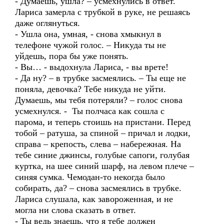
- Думаешь, ушла? – усмехнулись в ответ.
Лариса замерла с трубкой в руке, не решаясь
даже оглянуться.
- Ушла она, умная, - снова хмыкнул в
телефоне чужой голос. – Никуда ты не
уйдешь, пора бы уже понять.
- Вы… - выдохнула Лариса, - вы врете!
- Да ну? – в трубке засмеялись. – Ты еще не
поняла, девочка? Тебе никуда не уйти.
Думаешь, мы тебя потеряли? – голос снова
усмехнулся. - Ты полчаса как сошла с
парома, и теперь стоишь на пристани. Перед
тобой – ратуша, за спиной – причал и лодки,
справа – крепость, слева – набережная. На
тебе синие джинсы, голубые сапоги, голубая
куртка, на шее синий шарф, на левом плече –
синяя сумка. Чемодан-то некогда было
собирать, да? – снова засмеялись в трубке.
Лариса слушала, как завороженная, и не
могла ни слова сказать в ответ.
- Ты ведь знаешь, что я тебе должен