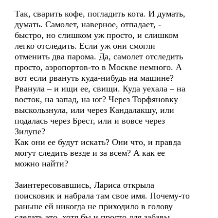
Так, сварить кофе, погладить кота. И думать,
думать. Самолет, наверное, отпадает, -
быстро, но слишком уж просто, и слишком
легко отследить. Если уж они смогли
отменить два парома. Да, самолет отследить
просто, аэропортов-то в Москве немного. А
вот если рвануть куда-нибудь на машине?
Рванула – и ищи ее, свищи. Куда уехала – на
восток, на запад, на юг? Через Торфяновку
выскользнула, или через Кандалакшу, или
подалась через Брест, или и вовсе через
Зилупе?
Как они ее будут искать? Они что, и правда
могут следить везде и за всем? А как ее
можно найти?
Заинтересовавшись, Лариса открыла
поисковик и набрала там свое имя. Почему-то
раньше ей никогда не приходило в голову
сделать это, хотя бы и просто для забавы.