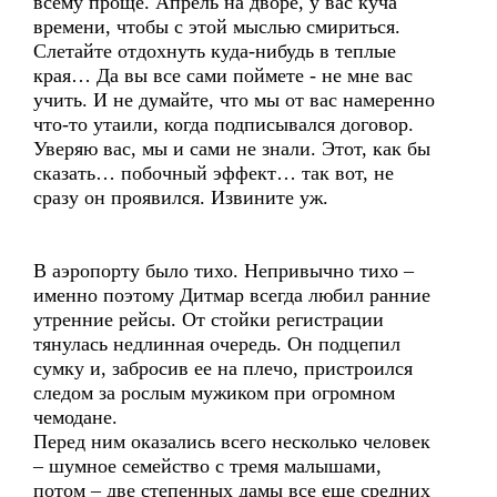
всему проще. Апрель на дворе, у вас куча
времени, чтобы с этой мыслью смириться.
Слетайте отдохнуть куда-нибудь в теплые
края… Да вы все сами поймете - не мне вас
учить. И не думайте, что мы от вас намеренно
что-то утаили, когда подписывался договор.
Уверяю вас, мы и сами не знали. Этот, как бы
сказать… побочный эффект… так вот, не
сразу он проявился. Извините уж.
В аэропорту было тихо. Непривычно тихо –
именно поэтому Дитмар всегда любил ранние
утренние рейсы. От стойки регистрации
тянулась недлинная очередь. Он подцепил
сумку и, забросив ее на плечо, пристроился
следом за рослым мужиком при огромном
чемодане.
Перед ним оказались всего несколько человек
– шумное семейство с тремя малышами,
потом – две степенных дамы все еще средних