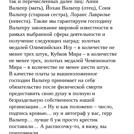
так и перечисленных далее лиц: Анни
Вальтер (мать), Йохан Вальтер (отец), Соня
Вальтер (старшая сестра), Лоранс Лаврилье
(невеста). Также мы гарантируем господину
Вальтеру завоевание мировой известности в
рамках выбранной сферы деятельности и
получение следующих наград: золотых
медалей Олимпийских Игр – в количестве не
менее трех штук, Кубков Мира – в количестве
не менее трех, золотых медалей Чемпионатов
Мира – в количестве не менее шести штук.
В качестве платы за вышеизложенное
господин Вальтер принимает на себя
обязательство после физической смерти
предоставить свою душу в полную и
безраздельную собственность нашей
организации…» Ну и как положено – число,
подпись кровью… ну и автограф у вас, герр
Вальтер… лучше б уж просто крестик
поставили… А расписочку-то, я вижу, вы
припомнили…