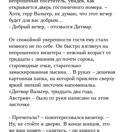
непрошеный посетитель, увидев, как
открывается дверь гостиничного номера. –
Хотя, герр Вальтер, не думаю, что этот вечер
будет для вас добрым…
- Добрый вечер, - отозвался Дитмар.
От спокойной уверенности гостя ему стало
немного не по себе. Он быстро взглянул на
непрошеного визитера – неясный возраст от
тридцати с лишним до почти сорока,
старомодные очки, старательно
замаскированная лысина… В руках – дешевая
картонная папка, на которой приклеен сверху
яркий липкий листочек-напоминалка.
«Дитмар Вальтер, тридцать два года,
Австрия» – было от руки написано на этом
листочке.
- Прочитали? – поинтересовался визитер. –
Ну, не стойте в дверях. В конце концов, это
же ваш номер – садитесь, - он кивнул в