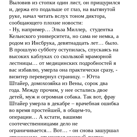
Выловив из стопки один лист, он прищурился
и, держа его подальше от глаз, на вытянутой
руке, начал читать вслух тоном диктора,
сообщающего плохие новости:
- Ну, например… Эльза Миллер, студентка
Кельнского университета, но сама не немка, а
родом из Инсбрука, девятнадцать лет… было.
В прошлую субботу оступилась, спускаясь на
высоких каблуках со скользкой мраморной
лестницы… от медицинских подробностей я
вас избавлю, умерла она практически сразу, -
визитер перевернул страницу. – Ютта
Штайер, домохозяйка из Вены, сорок два
года. Между прочим, у нее остались двое
детей, муж и огромная собака. Так вот, фрау
Штайер умерла в декабре – врачебная ошибка
во время простейшей, в общем-то,
операции… А кстати, вашими
соотечественницами дело не
ограничивается… Вот… - он снова зашуршал