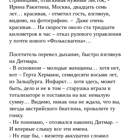
страницами, отыскивая нужный листок, -
Ирина Ракитина, Москва, двадцать семь
лет… красивая, - отметил гость, взглянув,
видимо, на фотографию. – Даже очень
красивая… На скорости около ста тридцати
километров в час – отказ рулевого управления
у почти нового «Фольксвагена»…
Посетитель перевел дыхание, быстро взглянув
на Дитмара.
- В основном – молодые женщины… хотя нет,
вот – Герта Херманн, семидесяти восьми лет,
из Зальцбурга. Инфаркт… хотя здесь, может
быть, дело и не в том – старушка играла в
тотализаторе и поставила на вас немалую
сумму… Видимо, никак она не ждала, что вы,
звезда австрийского биатлона, провалите ту
гонку.
- Не понимаю, - отозвался наконец Дитмар. –
И впервые слышу все эти имена.
- Ну еще бы, - визитер аккуратно сложил