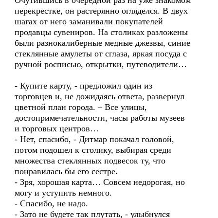
Очутившись в очередной раз на уже знакомом
перекрестке, он растерянно огляделся. В двух
шагах от него заманивали покупателей
продавцы сувениров. На столиках разложены
были разнокалиберные медные джезвы, синие
стеклянные амулеты от сглаза, яркая посуда с
ручной росписью, открытки, путеводители…
- Купите карту, - предложил один из
торговцев и, не дожидаясь ответа, развернул
цветной план города. – Все улицы,
достопримечательности, часы работы музеев
и торговых центров…
- Нет, спасибо, - Дитмар покачал головой,
потом подошел к столику, выбирая среди
множества стеклянных подвесок ту, что
понравилась бы его сестре.
- Зря, хорошая карта… Совсем недорогая, но
могу и уступить немного.
- Спасибо, не надо.
- Зато не будете так плутать, - улыбнулся