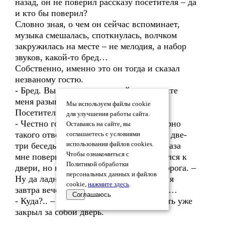
назад, он не поверил рассказу посетителя – да
и кто бы поверил?
Словно зная, о чем он сейчас вспоминает,
музыка смешалась, споткнулась, волчком
закружилась на месте – не мелодия, а набор
звуков, какой-то бред…
Собственно, именно это он тогда и сказал
незваному гостю.
- Бред. Вы или сумасшедший, или хотите
меня разыграть…
Мы используем файлы cookie
Посетитель не упорствовал.
для улучшения работы сайта.
- Честно говоря, герр Вальтер, я примерно
Оставаясь на сайте, вы
такого ответа и ждал. У меня в день по две-
соглашаетесь с условиями
три беседы, и за все время только два раза
использования файлов cookies.
Чтобы ознакомиться с
мне поверили с ходу… - гость направился к
Политикой обработки
двери, но вдруг задержался у самого порога. –
персональных данных и файлов
Ну да ладно. Вы все-таки подумайте, а я
cookie,
нажмите здесь
.
завтра вечерком загляну к вам в палату…
Соглашаюсь
- Куда?.. – переспросил Дитмар, но гость уже
закрыл за собой дверь.