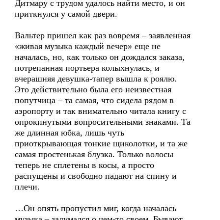
Дитмару с трудом удалось найти место, и он
приткнулся у самой двери.
Вальтер пришел как раз вовремя – заявленная
«живая музыка каждый вечер» еще не
началась, но, как только он дождался заказа,
потрепанная портьера колыхнулась, и
вчерашняя девушка-тапер вышла к роялю.
Это действительно была его неизвестная
попутчица – та самая, что сидела рядом в
аэропорту и так внимательно читала книгу с
опрокинутыми вопросительными знаками. Та
же длинная юбка, лишь чуть
приоткрывающая тонкие щиколотки, и та же
самая простенькая блузка. Только волосы
теперь не сплетены в косы, а просто
распущены и свободно падают на спину и
плечи.
…Он опять пропустил миг, когда началась
музыка – задумался о чем-то своем. Бывают