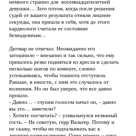
немного странно для восемнадцатилетней
девушки… Зато потом, когда после решения
судей от вашего результата отняли лишние
секунды, она пришла в себя, хотя до этого
кардиологи считали ее состояние
безнадежным…
Дитмар не отвечал. Неожиданно его
затошнило – внезапно и так сильно, что ему
пришлось резко подняться из кресла и сделать
несколько шагов по комнате, словно
успокаиваясь, чтобы тошнота отступила.
Раньше, в юности, с ним это случалось от
волнения. Но он был уверен, что все давно
прошло.
- Давно… - глухим голосом начал он, - давно
вы это… заметили?
- Хотите посчитать? – ухмыльнулся незваный
гость. – Не советую, герр Вальтер. Потому и
не скажу, чтобы не подталкивать вас к
лишним размышлениям. Один промах – одна