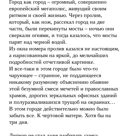
Город как город – огромный, совершенно
европейский мегаполис, живущий своим
ритмом и своей жизнью. Через пролив,
который, как нож, рассекал город на две
части, были перекинуты мосты – ночью они
сверкали огнями, и тогда казалось, что мосты
парят над черной водой.
Из окна номера пролив казался не настоящим,
а нарисованным на яркой, до мельчайших
подробностей отчетливой картинке.
И все-таки в этом городе было что-то
чарующее – странное, не поддающееся
никакому разумному объяснению обаяние
этой безумной смеси мечетей и православных
храмов, дорогих зеркальных офисных зданий
и полуразвалившихся трущоб на окраинах…
В этом городе действительно можно было
забыть все. К чертовой матери. Хотя бы на
три дня.
Дитмар не стал даже разбирать сумку.