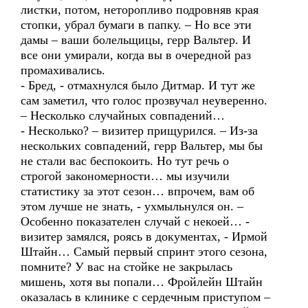
листки, потом, неторопливо подровняв края
стопки, убрал бумаги в папку. – Но все эти
дамы – ваши болельщицы, герр Вальтер. И
все они умирали, когда вы в очередной раз
промахивались.
- Бред, - отмахнулся было Дитмар. И тут же
сам заметил, что голос прозвучал неуверенно.
– Несколько случайных совпадений…
- Несколько? – визитер прищурился. – Из-за
нескольких совпадений, герр Вальтер, мы бы
не стали вас беспокоить. Но тут речь о
строгой закономерности… мы изучили
статистику за этот сезон… впрочем, вам об
этом лучше не знать, - ухмыльнулся он. –
Особенно показателен случай с некоей… -
визитер замялся, роясь в документах, - Ирмой
Штайн… Самый первый спринт этого сезона,
помните? У вас на стойке не закрылась
мишень, хотя вы попали… Фройлейн Штайн
оказалась в клинике с сердечным приступом –