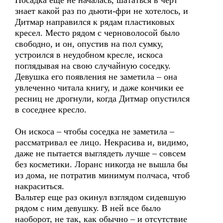
Посадка еще не началась, шататься в черт
знает какой раз по дьюти-фри не хотелось, и
Дитмар направился к рядам пластиковых
кресел. Место рядом с черноволосой было
свободно, и он, опустив на пол сумку,
устроился в неудобном кресле, искоса
поглядывая на свою случайную соседку.
Девушка его появления не заметила – она
увлеченно читала книгу, и даже кончики ее
ресниц не дрогнули, когда Дитмар опустился
в соседнее кресло.
Он искоса – чтобы соседка не заметила –
рассматривал ее лицо. Некрасива и, видимо,
даже не пытается выглядеть лучше – совсем
без косметики. Лоранс никогда не вышла бы
из дома, не потратив минимум полчаса, чтоб
накраситься.
Вальтер еще раз окинул взглядом сидевшую
рядом с ним девушку. В ней все было
наоборот, не так, как обычно – и отсутствие