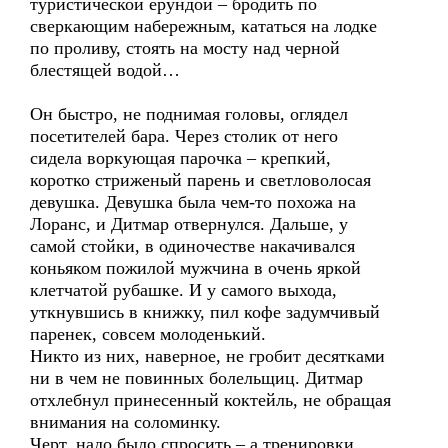
туристической ерундой – бродить по
сверкающим набережным, кататься на лодке
по проливу, стоять на мосту над черной
блестящей водой…
Он быстро, не поднимая головы, оглядел
посетителей бара. Через столик от него
сидела воркующая парочка – крепкий,
коротко стриженый парень и светловолосая
девушка. Девушка была чем-то похожа на
Лоранс, и Дитмар отвернулся. Дальше, у
самой стойки, в одиночестве накачивался
коньяком пожилой мужчина в очень яркой
клетчатой рубашке. И у самого выхода,
уткнувшись в книжку, пил кофе задумчивый
паренек, совсем молоденький.
Никто из них, наверное, не гробит десятками
ни в чем не повинных болельщиц. Дитмар
отхлебнул принесенный коктейль, не обращая
внимания на соломинку.
Черт, надо было спросить – а тренировки