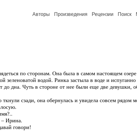
Авторы
Произведения
Рецензии
Поиск
ядеться по сторонам. Она была в самом настоящем озере…
ой зеленоватой водой. Ринка застыла в воде и испуганн
т до дна. Чуть в стороне от нее были еще две девушки, о
нно ткнули сзади, она обернулась и увидела совсем рядом
олосую.
мя?..
. – Ирина.
давай говори!