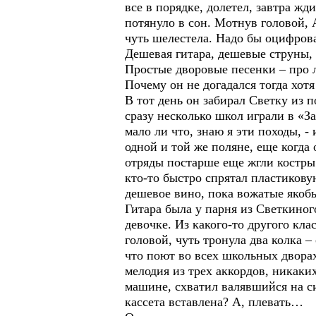
все в порядке, долетел, завтра жди
потянуло в сон. Мотнув головой, 
чуть шелестела. Надо бы оцифрова
Дешевая гитара, дешевые струны,
Простые дворовые песенки – про л
Почему он не догадался тогда хотя
В тот день он забирал Светку из п
сразу несколько школ играли в «За
мало ли что, знаю я эти походы, -
одной и той же поляне, еще когда 
отряды постарше еще жгли костры. 
кто-то быстро спрятал пластиковую
дешевое вино, пока вожатые якобы 
Гитара была у парня из Светкиног
девочке. Из какого-то другого кл
головой, чуть тронула два колка –
что поют во всех школьных дворах,
мелодия из трех аккордов, никаких
машине, схватил валявшийся на с
кассета вставлена? А, плевать…