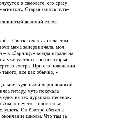
олусуток в самолете, его сразу
магнитолу. Старая запись чуть-
аливистый девичий голос.
кой – Светка очень хотела, там
 ночи мама занервничала, мол,
л – в «Зарницу» всегда играли на
ята уже улеглись, но некоторые
вертого костра. При его появлении
 такого, все как обычно, -
 дальше, худенькой черноволосой
яла гитару, чуть покачала
а одну из тех дурацких песенок,
ть было нечего – простецкая
 слушать. Он быстро сбегал к
 окончание школы. Что там за