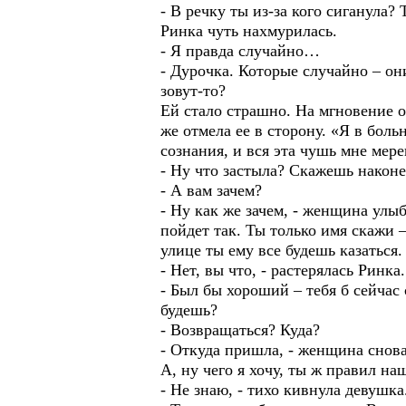
- В речку ты из-за кого сиганула? 
Ринка чуть нахмурилась.
- Я правда случайно…
- Дурочка. Которые случайно – они
зовут-то?
Ей стало страшно. На мгновение о
же отмела ее в сторону. «Я в боль
сознания, и вся эта чушь мне ме
- Ну что застыла? Скажешь наконе
- А вам зачем?
- Ну как же зачем, - женщина улыб
пойдет так. Ты только имя скажи 
улице ты ему все будешь казаться.
- Нет, вы что, - растерялась Ринк
- Был бы хороший – тебя б сейчас
будешь?
- Возвращаться? Куда?
- Откуда пришла, - женщина снова
А, ну чего я хочу, ты ж правил на
- Не знаю, - тихо кивнула девушка