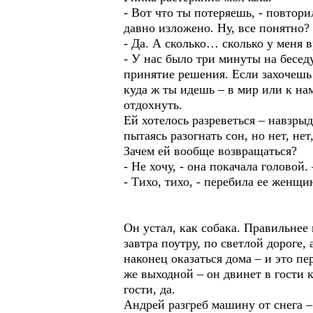
- Вот что ты потеряешь, - повтор
давно изложено. Ну, все понятно?
- Да. А сколько… сколько у меня 
- У нас было три минуты на бесед
принятие решения. Если захочешь 
куда ж ты идешь – в мир или к на
отдохнуть.
Ей хотелось разреветься – навзрыд
пытаясь разогнать сон, но нет, не
Зачем ей вообще возвращаться?
- Не хочу, - она покачала головой
- Тихо, тихо, - перебила ее женщин
Он устал, как собака. Правильнее 
завтра поутру, по светлой дороге
наконец оказаться дома – и это пе
же выходной – он двинет в гости 
гости, да.
Андрей разгреб машину от снега –