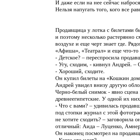
И даже если на нее сейчас наброс
Нельзя напугать того, кого все рав
Продавщица у лотка с билетами бы
и поэтому несколько растерянно с
воздухе и еще черт знает где. Ряд
«Афиша», «Театрал» и еще что-то 
- Детское? – переспросила прода
- Угу, сходим, - кивнул Андрей. 
- Хороший, сходите.
Он купил билеты на «Кошкин дом»
Андрей увидел внизу другую обло
Черно-белый снимок - явно сцена 
древнеегипетские. У одной их ни
- Что с вами? – удивилась продавщ
под стопки журнал с этой фотогра
не хотите сходить? – заговорила он
отличный: Аида – Луценко, Амне
Он наконец посмотрел на продавщ