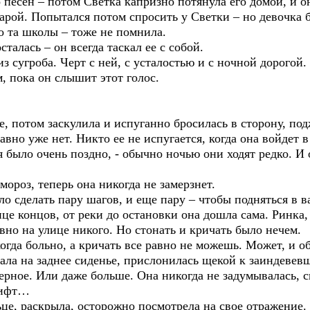
 песен – потом Светка капризно потянула его домой, и он
арой. Попытался потом спросить у Светки – но девочка 
но та школы – тоже не помнила.
сталась – он всегда таскал ее с собой.
 сугроба. Черт с ней, с усталостью и с ночной дорогой.
м, пока он слышит этот голос.
е, потом заскулила и испуганно бросилась в сторону, по
вно уже нет. Никто ее не испугается, когда она войдет в
 было очень поздно, - обычно ночью они ходят редко. И 
ороз, теперь она никогда не замерзнет.
о сделать пару шагов, и еще пару – чтобы подняться в в
конце концов, от реки до остановки она дошла сама. Ринка
авно на улице никого. Но стонать и кричать было нечем.
когда больно, а кричать все равно не можешь. Может, и об
ала на заднее сиденье, прислонилась щекой к заиндевев
верное. Или даже больше. Она никогда не задумывалась, 
 лифт…
це, раскрыла, осторожно посмотрела на свое отражение.