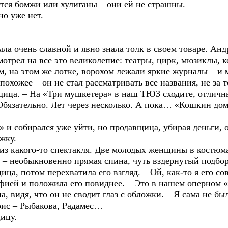
ятся бомжи или хулиганы – они ей не страшны.
но уже нет.
ла очень славной и явно знала толк в своем товаре. Анд
мотрел на все это великолепие: театры, цирк, мюзиклы, к
ом, на этом же лотке, ворохом лежали яркие журналы – и 
похожее – он не стал рассматривать все названия, не за 
вщица. – На «Три мушкетера» в наш ТЮЗ сходите, отличн
– Обязательно. Лет через несколько. А пока… «Кошкин дом
 и собирался уже уйти, но продавщица, убирая деньги, 
жку.
из какого-то спектакля. Две молодых женщины в костюма
х – необыкновенно прямая спина, чуть вздернутый подб
ица, потом перехватила его взгляд. – Ой, как-то я его со
фией и положила его повиднее. – Это в нашем оперном «
а, видя, что он не сводит глаз с обложки. – Я сама не был
рис – Рыбакова, Радамес…
ицу.