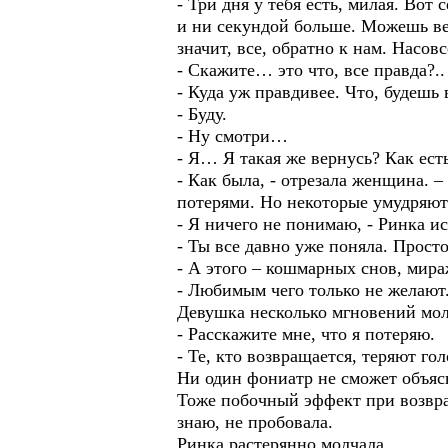
- Три дня у тебя есть, милая. Вот
и ни секундой больше. Можешь вер
значит, все, обратно к нам. Насов
- Скажите… это что, все правда?..
- Куда уж правдивее. Что, будешь
- Буду.
- Ну смотри…
- Я… Я такая же вернусь? Как есть
- Как была, - отрезала женщина. –
потерями. Но некоторые умудряютс
- Я ничего не понимаю, - Ринка и
- Ты все давно уже поняла. Прост
- А этого – кошмарных снов, мир
- Любимым чего только не желают
Девушка несколько мгновений молч
- Расскажите мне, что я потеряю.
- Те, кто возвращается, теряют го
Ни один фониатр не сможет объясн
Тоже побочный эффект при возвращ
знаю, не пробовала.
Ринка растерянно молчала.