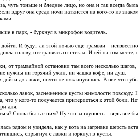
за, чуть тоньше и бледнее лицо, но она и так всегда был
сли вдруг она среди ночи наткнется на кого-то из знаком
ками.
льше в парк, - буркнул в микрофон водитель.
е дойти. И будут ли этой ночью еще трамваи – неизвестно
няла голову, отстраняясь от стекла. Иней на том месте, г
ки, от трамвайной остановки там всего несколько шагов,
 не нужны ни горячий ужин, ни чашка кофе, ни душ.
и дойти до лавки, почти не покачнувшись. Разве что губ
есколько лавок, заснеженные кусты жимолости повсюду. 
, что у кого-то получается притерпеться к этой боли. Н
ри дня.
ься? Снова быть с ним? Ну что за глупость – ведь все бы
илась рядом и увидела, как у кота на загривке шерсть вс
пятившись, спрыгнул с лавки и юркнул в кусты.