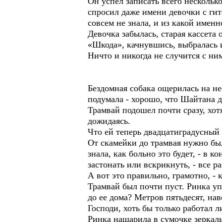
Он успел записать всего несколько
спросил даже имени девочки с гит
совсем не знала, и из какой имен
Девочка забылась, старая кассета о
«Шкода», качнувшись, выбралась из
Ничто и никогда не случится с ни
Бездомная собака ощерилась на не
подумала - хорошо, что Шайтана да
Трамвай подошел почти сразу, хотя
дожидаясь.
Что ей теперь двадцатиградусный м
От скамейки до трамвая нужно был
знала, как больно это будет, - в 
застонать или вскрикнуть, - все р
А вот это правильно, грамотно, - 
Трамвай был почти пуст. Ринка уп
до ее дома? Метров пятьдесят, на
Господи, хоть бы только работал
Ринка нашарила в сумочке зеркаль