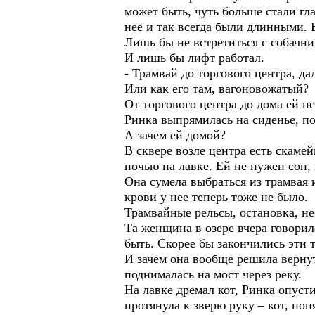
может быть, чуть больше стали гла
нее и так всегда были длинными. Е
Лишь бы не встретиться с собачни
И лишь бы лифт работал.
- Трамвай до торгового центра, да
Или как его там, вагоновожатый?
От торгового центра до дома ей н
Ринка выпрямилась на сиденье, под
А зачем ей домой?
В сквере возле центра есть скамей
ночью на лавке. Ей не нужен сон,
Она сумела выбраться из трамвая 
крови у нее теперь тоже не было.
Трамвайные рельсы, остановка, н
Та женщина в озере вчера говорила
быть. Скорее бы закончились эти т
И зачем она вообще решила вернут
поднималась на мост через реку.
На лавке дремал кот, Ринка опуст
протянула к зверю руку – кот, по