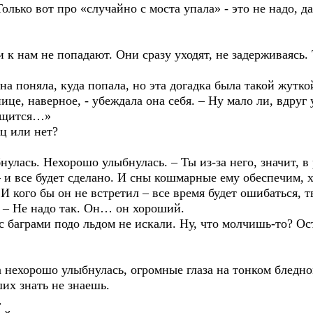
Только вот про «случайно с моста упала» - это не надо, д
 к нам не попадают. Они сразу уходят, не задерживаясь. Т
на поняла, куда попала, но эта догадка была такой жутко
нице, наверное, - убеждала она себя. – Ну мало ли, вдруг
рещится…»
ц или нет?
нулась. Нехорошо улыбнулась. – Ты из-за него, значит, в 
– и все будет сделано. И сны кошмарные ему обеспечим, х
 И кого бы он не встретил – все время будет ошибаться, 
а. – Не надо так. Он… он хороший.
 с баграми подо льдом не искали. Ну, что молчишь-то? О
 нехорошо улыбнулась, огромные глаза на тонком бледно
ших знать не знаешь.
.