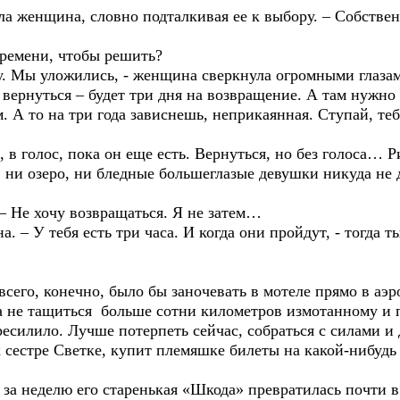
ила женщина, словно подталкивая ее к выбору. – Собствен
времени, чтобы решить?
у. Мы уложились, - женщина сверкнула огромными глазами
вернуться – будет три дня на возвращение. А там нужно 
м. А то на три года зависнешь, неприкаянная. Ступай, те
, в голос, пока он еще есть. Вернуться, но без голоса…
т, ни озеро, ни бледные большеглазые девушки никуда не 
. – Не хочу возвращаться. Я не затем…
а. – У тебя есть три часа. И когда они пройдут, - тогда 
всего, конечно, было бы заночевать в мотеле прямо в аэр
, а не тащиться больше сотни километров измотанному и 
ресилило. Лучше потерпеть сейчас, собраться с силами и д
к сестре Светке, купит племяшке билеты на какой-нибудь
 за неделю его старенькая «Шкода» превратилась почти в 