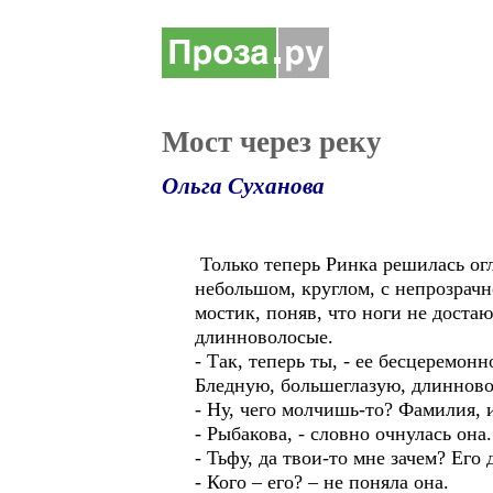
Мост через реку
Ольга Суханова
Только теперь Ринка решилась огл
небольшом, круглом, с непрозрачн
мостик, поняв, что ноги не достаю
длинноволосые.
- Так, теперь ты, - ее бесцеремо
Бледную, большеглазую, длиннов
- Ну, чего молчишь-то? Фамилия, и
- Рыбакова, - словно очнулась она
- Тьфу, да твои-то мне зачем? Его 
- Кого – его? – не поняла она.