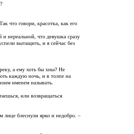
а?
ак что говори, красотка, как его
й и нереальной, что девушка сразу
 успели вытащить, и я сейчас без
реку, а ему хоть бы хны? Не
оть каждую ночь, и в толпе на
твоим именем называть.
стаешься, или возвращаться
м лице блеснули ярко и недобро. –