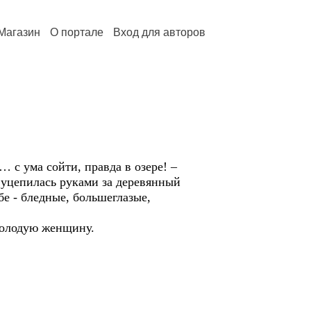
Магазин
О портале
Вход для авторов
 с ума сойти, правда в озере! –
о уцепилась руками за деревянный
бе - бледные, большеглазые,
 молодую женщину.