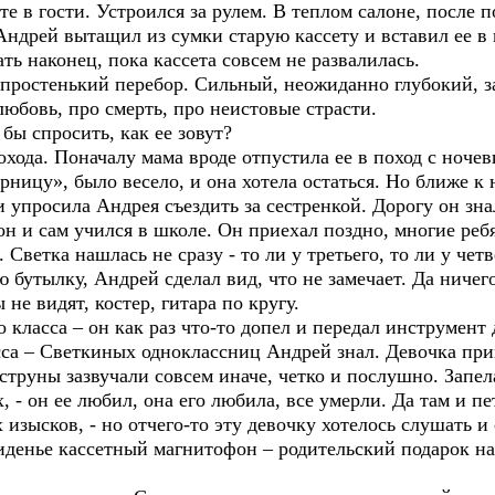
те в гости. Устроился за рулем. В теплом салоне, после п
Андрей вытащил из сумки старую кассету и вставил ее в 
ть наконец, пока кассета совсем не развалилась.
 простенький перебор. Сильный, неожиданно глубокий, з
юбовь, про смерть, про неистовые страсти.
 бы спросить, как ее зовут?
охода. Поначалу мама вроде отпустила ее в поход с ночев
рницу», было весело, и она хотела остаться. Но ближе к
 и упросила Андрея съездить за сестренкой. Дорогу он зна
он и сам учился в школе. Он приехал поздно, многие реб
Светка нашлась не сразу - то ли у третьего, то ли у чет
 бутылку, Андрей сделал вид, что не замечает. Да ничего
не видят, костер, гитара по кругу.
о класса – он как раз что-то допел и передал инструмент
асса – Светкиных одноклассниц Андрей знал. Девочка прин
 струны зазвучали совсем иначе, четко и послушно. Запел
 - он ее любил, она его любила, все умерли. Да там и пе
 изысков, - но отчего-то эту девочку хотелось слушать и
иденье кассетный магнитофон – родительский подарок на