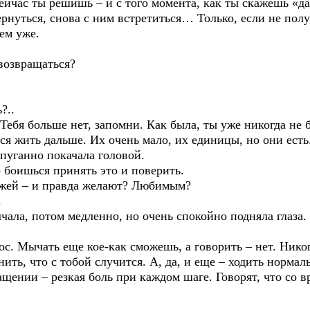
 сейчас ты решишь – и с того момента, как ты скажешь «да
нуться, снова с ним встретиться… Только, если не получ
сем уже.
 возвращаться?
?..
 Тебя больше нет, запомни. Как была, ты уже никогда не
я жить дальше. Их очень мало, их единицы, но они есть
спуганно покачала головой.
о боишься принять это и поверить.
ажей – и правда желают? Любимым?
.
ала, потом медленно, но очень спокойно подняла глаза.
лос. Мычать еще кое-как сможешь, а говорить – нет. Никог
ить, что с тобой случится. А, да, и еще – ходить норма
ении – резкая боль при каждом шаге. Говорят, что со в