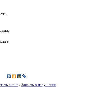
еть
рдца,
рцать
2
стить анонс
/
Заявить о нарушении