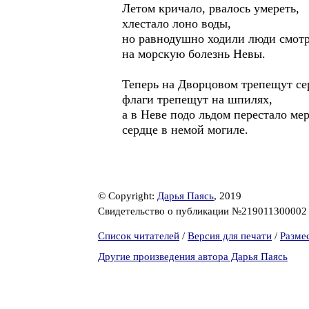
Летом кричало, рвалось умереть,
хлестало лоно воды,
но равнодушно ходили люди смотр
на морскую болезнь Невы.
Теперь на Дворцовом трепещут се
флаги трепещут на шпилях,
а в Неве подо льдом перестало ме
сердце в немой могиле.
© Copyright:
Дарья Паясь
, 2019
Свидетельство о публикации №21901130000
Список читателей
/
Версия для печати
/
Разме
Другие произведения автора Дарья Паясь