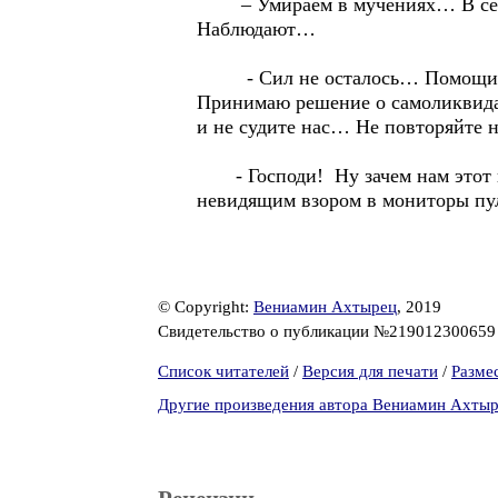
– Умираем в мучениях… В себ
Наблюдают…
- Сил не осталось… Помощи жда
Принимаю решение о самоликвида
и не судите нас… Не повторяйте
- Господи! Ну зачем нам этот кос
невидящим взором в мониторы пу
© Copyright:
Вениамин Ахтырец
, 2019
Свидетельство о публикации №21901230065
Список читателей
/
Версия для печати
/
Разме
Другие произведения автора Вениамин Ахты