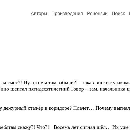
Авторы
Произведения
Рецензии
Поиск
смос?! Ну что мы там забыли?! – сжав виски кулаками,
ённо шептал пятидесятилетний Говор – зам. начальника 
ежурный стажёр в коридоре? Плачет… Почему выгнал? 
бятам скажу?! Что?!! Восемь лет сигнал шёл… Их уже 