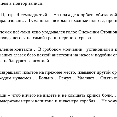
ьцем в повтор записи.
тр. Я семнадцатый… На подходе к орбите обитаемой 
парализован… Гуманоиды вскрыли входные шлюзы, прон
ех всё-таки ясно угадывался голос Снежанки Стояново
находящегося на самой грани нервного срыва.
ение контакта… В гробовом молчании установили в ко
аших глазах безо всякой анестезии на некоем подобии о
ча наблюдают за агонией…
ащают изъятое на прежнее место, изымают другой ор
риходим мучаемся … Больно… Режут… Удаляют… Опят
и – чтоб ничего не видеть и не слышать криков боли
выдержали нервы капитана и инженера корабля… Не хочу,