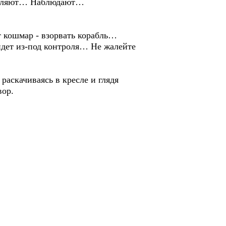
ивляют… Наблюдают…
кошмар - взорвать корабль…
дет из-под контроля… Не жалейте
аскачиваясь в кресле и глядя
вор.