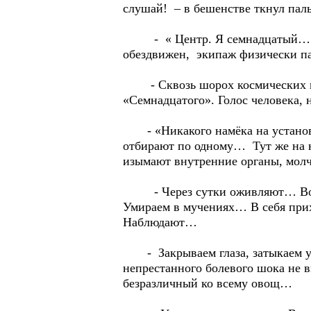
слушай! – в бешенстве ткнул пал
- « Центр. Я семнадцатый… Цен
обездвижен, экипаж физически 
- Сквозь шорох космических пом
«Семнадцатого». Голос человека, 
- «Никакого намёка на установл
отбирают по одному… Тут же на н
изымают внутренние органы, мол
- Через сутки оживляют… Возвр
Умираем в мучениях… В себя п
Наблюдают…
- Закрываем глаза, затыкаем уш
непрестанного болевого шока не 
безразличный ко всему овощ…