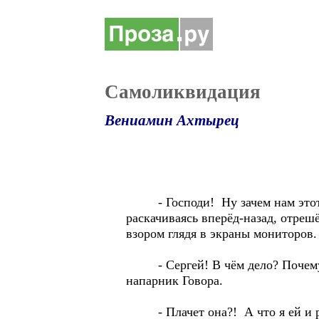
Самоликвидация
Вениамин Ахтырец
- Господи! Ну зачем нам этот ко
раскачиваясь вперёд-назад, отреш
взором глядя в экраны мониторов.
- Сергей! В чём дело? Почему д
напарник Говора.
- Плачет она?! А что я ей и ре