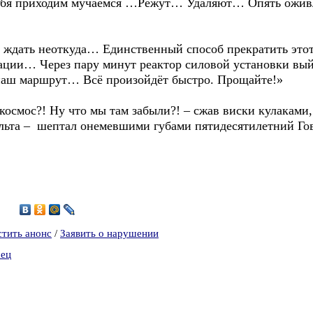
я приходим мучаемся …Режут… Удаляют… Опять ож
ть неоткуда… Единственный способ прекратить этот 
ции… Через пару минут реактор силовой установки вый
 наш маршрут… Всё произойдёт быстро. Прощайте!»
мос?! Ну что мы там забыли?! – сжав виски кулаками, р
льта – шептал онемевшими губами пятидесятилетний Го
9
стить анонс
/
Заявить о нарушении
рец