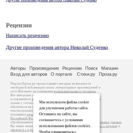
Другие произведения автора Николай Суденко
Рецензии
Написать рецензию
Другие произведения автора Николай Суденко
Авторы
Произведения
Рецензии
Поиск
Магазин
Вход для авторов
О портале
Стихи.ру
Проза.ру
Портал Проза.ру предоставляет авторам возможность
свободной публикации своих литературных произведений в
сети Интернет на основании
пользовательского договора
.
Все авторские права на произведения принадлежат авторам
и охраняются
законом
. Перепечатка произведений возможна
Мы используем файлы cookie
только с согласия его автора, к которому вы можете
обратиться на его авторской странице. Ответственность за
для улучшения работы сайта.
тексты произведений авторы несут самостоятельно на
Оставаясь на сайте, вы
основании
правил публикации
и
законодательства
Российской Федерации
. Данные пользователей
соглашаетесь с условиями
обрабатываются на основании
Политики обработки персональных данных
.
использования файлов cookies.
Вы также можете посмотреть более подробную
информацию о портале
и
связаться с администрацией
.
Чтобы ознакомиться с