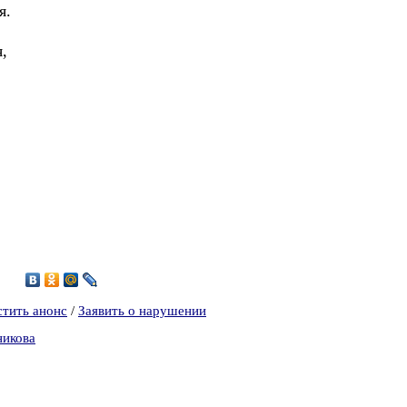
я.
,
1
стить анонс
/
Заявить о нарушении
никова