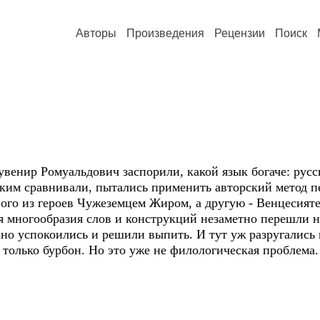
Авторы
Произведения
Рецензии
Поиск
енир Ромуальдович заспорили, какой язык богаче: рус
ким сравнивали, пытались применить авторский метод п
дного из героев Чужеземцем Жиром, а другую - Венцесият
ия многообразия слов и конструкций незаметно перешли
нно успокоились и решили выпить. И тут уж разругались 
л только бурбон. Но это уже не филологическая проблема.