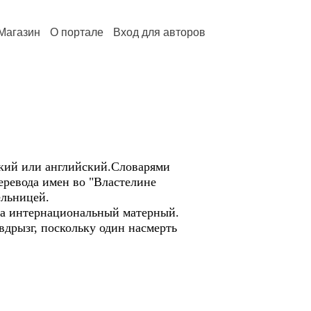
Магазин
О портале
Вход для авторов
ский или английский.Словарями
еревода имен во "Властелине
ельницей.
 на интернациональный матерный.
вдрызг, поскольку один насмерть