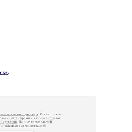
ске
.
льзовательского договора
. Все авторские
у вы можете обратиться на его авторской
й Федерации
. Данные пользователей
е
и
связаться с администрацией
.