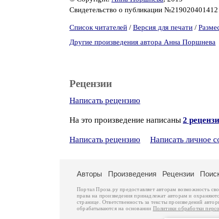
Свидетельство о публикации №21902040141
Список читателей
/
Версия для печати
/
Разме
Другие произведения автора Анна Поршнева
Рецензии
Написать рецензию
На это произведение написаны
2 реценз
Написать рецензию
Написать личное 
Авторы
Произведения
Рецензии
Поис
Портал Проза.ру предоставляет авторам возможность св
права на произведения принадлежат авторам и охраняют
странице. Ответственность за тексты произведений авто
обрабатываются на основании
Политики обработки перс