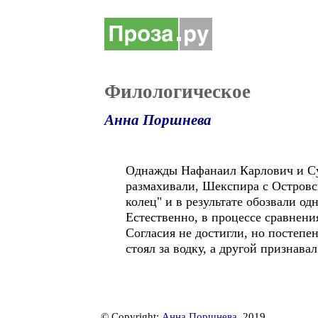
Филологическое
Анна Поршнева
Однажды Нафанаил Карлович и Сув
размахивали, Шекспира с Островс
колец" и в результате обозвали о
Естественно, в процессе сравнен
Согласия не достигли, но постепе
стоял за водку, а другой признава
© Copyright:
Анна Поршнева
, 2019