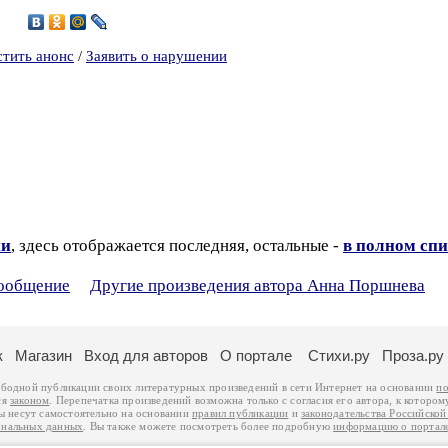
2
стить анонс
/
Заявить о нарушении
ии
, здесь отображается последняя, остальные -
в полном спи
сообщение
Другие произведения автора Анна Поршнева
к
Магазин
Вход для авторов
О портале
Стихи.ру
Проза.ру
ободной публикации своих литературных произведений в сети Интернет на основании
по
ся
законом
. Перепечатка произведений возможна только с согласия его автора, к котором
ры несут самостоятельно на основании
правил публикации
и
законодательства Российско
ональных данных
. Вы также можете посмотреть более подробную
информацию о портал