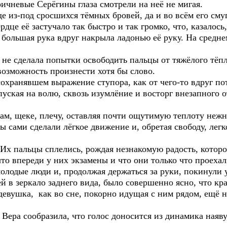
ичневые Серёгины глаза смотрели на неё не мигая.
 из-под сросшихся тёмных бровей, да и во всём его смуг
рдце её застучало так быстро и так громко, что, казалось
го большая рука вдруг накрыла ладонью её руку. На средн
не сделала попытки освободить пальцы от тяжёлого тёпл
 возможность произнести хотя бы слово.
 сохранявшем выражение ступора, как от чего-то вдруг п
пуская на волю, сквозь изумлёние и восторг внезапного о
сам, щеке, плечу, оставляя почти ощутимую теплоту нежн
ы сами сделали лёгкое движение и, обретая свободу, легк
 Их пальцы сплелись, рождая незнакомую радость, которо
что впереди у них экзамены и что они только что проехал
олодые люди и, продолжая держаться за руки, покинули 
ей в зеркало заднего вида, было совершенно ясно, что 
-девушка, как во сне, покорно идущая с ним рядом, ещё н
ера сообразила, что голос доносится из динамика наяву, 