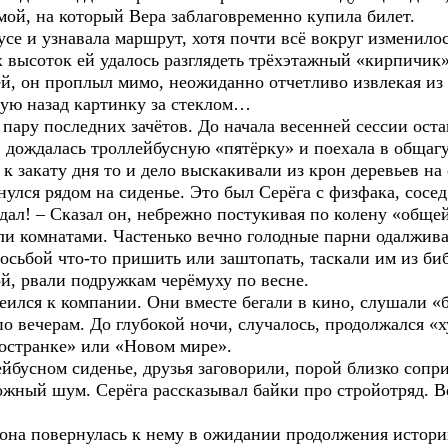
омой, на который Вера заблаговременно купила билет.
усе и узнавала маршрут, хотя почти всё вокруг изменило
 высоток ей удалось разглядеть трёхэтажный «кирпичик»
й, он проплыл мимо, неожиданно отчетливо извлекая из 
щую назад картинку за стеклом…
 пару последних зачётов. До начала весенней сессии ост
 дождалась троллейбусную «пятёрку» и поехала в общагу
 закату дня то и дело выскакивали из крон деревьев на о
нулся рядом на сиденье. Это был Серёга с физфака, сос
сдал! – Сказал он, небрежно постукивая по колену «обще
и комнатами. Частенько вечно голодные парни одалжива
просьбой что-то пришить или заштопать, таскали им из б
й, рвали подружкам черёмуху по весне.
еился к компании. Они вместе бегали в кино, слушали «
о вечерам. До глубокой ночи, случалось, продолжался «
остранке» или «Новом мире».
лейбусном сиденье, друзья заговорили, порой близко сопр
ожный шум. Серёга рассказывал байки про стройотряд. В
 она повернулась к нему в ожидании продолжения истори