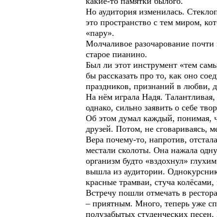
какие-то памятки былого.
Но аудитория изменилась. Стеклоп
это пространство с тем миром, ко
«пару».
Молчаливое разочарование почти н
старое пианино.
Был ли этот инструмент «тем самы
бы рассказать про то, как оно с
праздников, признаний в любви, 
На нём играла Надя. Талантливая,
однако, сильно заявить о себе тво
Об этом думал каждый, понимая, 
друзей. Потом, не сговариваясь, 
Вера почему-то, напротив, отста
местали сколоты. Она нажала одну
организм будто «вздохнул» глухим
вышла из аудитории. Однокурсник
красные трамваи, стуча колёсами,
Встречу пошли отмечать в рестор
– приятным. Много, теперь уже сп
полузабытых студенческих песен. 