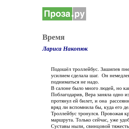
Время
Лариса Накопюк
Подошёл троллейбус. Зашипев пнев
усилием сделала шаг. Он немедлен
подниматься не надо.
В салоне было много людей, но ка
Поблагодарив, Вера заняла одно из
протянул ей билет, и она рассеян
вряд ли вспомнила бы, куда его де
Троллейбус тронулся. Провожая кр
маршрута. Только сейчас, уже удо
Суставы ныли, свинцовой тяжестью