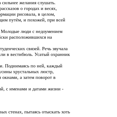
а сильнее желания слушать.
ассказов о городах и весях,
ормации рисовала, в целом,
бщим путём, и похожей, при всей
. Молодые люди с недоумением
ойски расположившихся на
туденческих связей. Речь звучала
шли в вестибюль. Усатый охранник
и. Поднимаясь по ней, каждый
бусины хрустальных люстр,
окнами, а затем поворот в
й, с именами и датами жизни -
вых стенах, пытаясь отыскать хоть