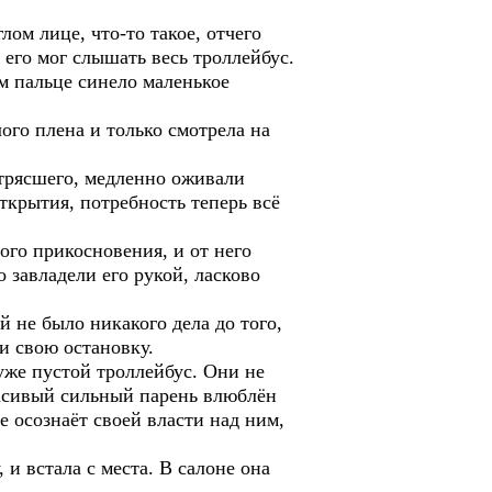
лом лице, что-то такое, отчего
, его мог слышать весь троллейбус.
ем пальце синело маленькое
ого плена и только смотрела на
отрясшего, медленно оживали
ткрытия, потребность теперь всё
ого прикосновения, и от него
о завладели его рукой, ласково
й не было никакого дела до того,
и свою остановку.
уже пустой троллейбус. Они не
красивый сильный парень влюблён
е осознаёт своей власти над ним,
и встала с места. В салоне она