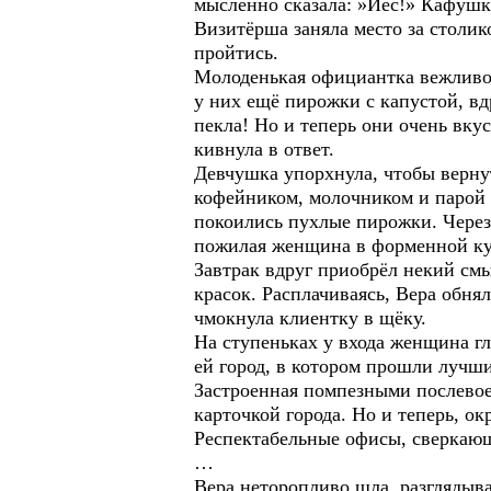
мысленно сказала: »Йес!» Кафушк
Визитёрша заняла место за столик
пройтись.
Молоденькая официантка вежливо у
у них ещё пирожки с капустой, вд
пекла! Но и теперь они очень вку
кивнула в ответ.
Девчушка упорхнула, чтобы верну
кофейником, молочником и парой т
покоились пухлые пирожки. Через
пожилая женщина в форменной ку
Завтрак вдруг приобрёл некий смы
красок. Расплачиваясь, Вера обнял
чмокнула клиентку в щёку.
На ступеньках у входа женщина гл
ей город, в котором прошли лучши
Застроенная помпезными послевое
карточкой города. Но и теперь, ок
Респектабельные офисы, сверкающ
…
Вера неторопливо шла, разглядыва