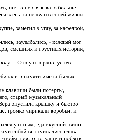
ось, ничто не связывало больше
ся здесь на первую в своей жизни
ппе, заметил в углу, за кафедрой,
ились, заулыбались, - каждый мог
дов, смешных и грустных историй,
оводу… Она ушла рано, успев,
ебирали в памяти имена былых
шие клавиши были потёрты,
него, старый музыкальный
 Вера опустила крышку и быстро
е, громко чирикали воробьи, и
зался уютным, еда вкусной, вино
 сами собой вспоминались слова
 чтобы просто погулять и побыть