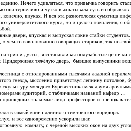
ведению. Нечего удивляться, что привычка говорить стал
 она терпеливо и чутко выхватывала суть из обрывков р
и, конечно, внуках. И вся эта разноголосая сумятица инф
ого университетского курса, но и целого поколения, с о
ьбой.
вные двери, впуская и выпуская яркие стайки студентов
, о чем-то взволнованно говорящих стариков, так по-св
 на трио и дуэты, восстанавливая полузабытые цепочки с
уку. Придерживая тяжёлую дверь, бывшие выпускники во
лестница с отполированными тысячами ладоней перилам
этого гнезда, мысленно приветствуя лепнину потолков, 
 скульптуру молодого Буревестника меж двумя арочными 
 номерами аудиторий, с табличками названий кафедр …
на пришедших знакомые лица профессоров и преподавател
вала в самый конец длинного темноватого коридора.
слух, и все одновременно ускорили шаг.
огромную комнату, с чередой высоких окон на двух угло