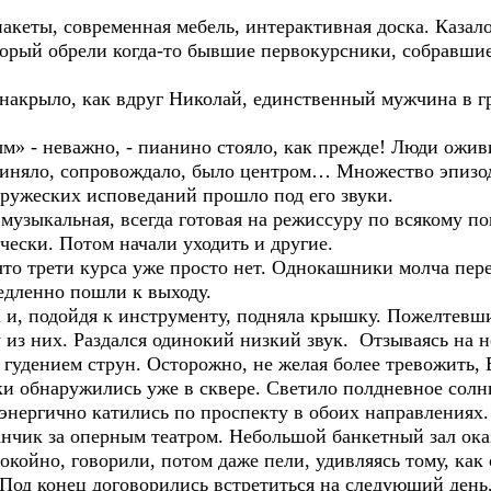
акеты, современная мебель, интерактивная доска. Казал
торый обрели когда-то бывшие первокурсники, собравшие
акрыло, как вдруг Николай, единственный мужчина в гру
м» - неважно, - пианино стояло, как прежде! Люди ожив
оединяло, сопровождало, было центром… Множество эпизо
дружеских исповеданий прошло под его звуки.
 музыкальная, всегда готовая на режиссуру по всякому п
рчески. Потом начали уходить и другие.
что трети курса уже просто нет. Однокашники молча пер
медленно пошли к выходу.
ла и, подойдя к инструменту, подняла крышку. Пожелтев
 из них. Раздался одинокий низкий звук. Отзываясь на 
 гудением струн. Осторожно, не желая более тревожить,
и обнаружились уже в сквере. Светило полдневное солнц
 энергично катились по проспекту в обоих направлениях.
анчик за оперным театром. Небольшой банкетный зал ока
окойно, говорили, потом даже пели, удивляясь тому, как
Под конец договорились встретиться на следующий день,