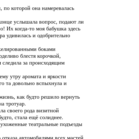
, по которой она намеревалась
 конце услышала вопрос, подают ли
! Их когда-то моя бабушка здесь
ера удивилась и одобрительно
икелированными боками
рделиво блестя корочкой,
м следила за происходящим
ему утру аромата и яркости
его та довольно вспыхнула и
жизнь, как будто решило вернуть
а тротуар.
ла своего рода визитной
удто, стала ещё солиднее.
 ухоженные театральные подъезды
о отказа автомобилями всех мастей