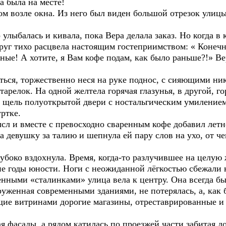
а была на месте!
ом возле окна. Из него был виден большой отрезок улицы
лыбалась и кивала, пока Вера делала заказ. Но когда в
руг тихо расцвела настоящим гостеприимством: « Конечно
сные! А хотите, я Вам кофе подам, как было раньше?!» В
ться, торжественно неся на руке поднос, с сияющими н
арелок. На одной желтела горячая глазунья, в другой, го
 щель полуоткрытой двери с ностальгическим умиление
ртке.
сл и вместе с превосходно сваренным кофе добавил летн
а девушку за талию и шепнула ей пару слов на ухо, от ч
убоко вздохнула. Время, когда-то разлучившее на целую 
е годы юности. Ноги с неожиданной лёгкостью сбежали н
нными «сталинками» улица вела к центру. Она всегда бы
руженная современными зданиями, не потерялась, а, как б
ие витринами дорогие магазины, отреставрированные и
я фасады, а рядом катилась по проезжей части забитая д