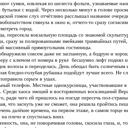
ию» сумки, извлекая из шелеста фольги, узнаваемые нао
утылки с водой. Через несколько минут в голове просве
юдской гомон слух отчётливо расслышал название очеред
любопытством глянула в окно и, отчего-то сразу согласив
смотреть город.
зда, пересекла вокзальную площадь со знакомой скульпт
ди, сразу за полированными змейками трамвайных путей,
мый массивный прямоугольник гостиницы.
бнаружили совсем даже не заспанную, а бодрую и хоро
Веру с ключом от номера в руке бесшумно лифт поднял 
док волосы и переоделась. День обещал быть солнечным 
ная бледно-голубая рубашка подойдут лучше всего. Не сл
поправила серьги в ушах.
ьный телефон. Местные однокурсницы, участвовавшие в 
ь. Среди хаоса эмоций и восторженных восклицаний Вера 
то, ради чего ей пришлось на поезде пересечь пол-страны
ая, что заснуть уже не сможет, она решила пройтись пеш
чень далёкие времена, на первом этаже, в самом торце в
 на плечо и спустилась вниз.
нность, она, не поворачивая головы, скосила глаза, и, т