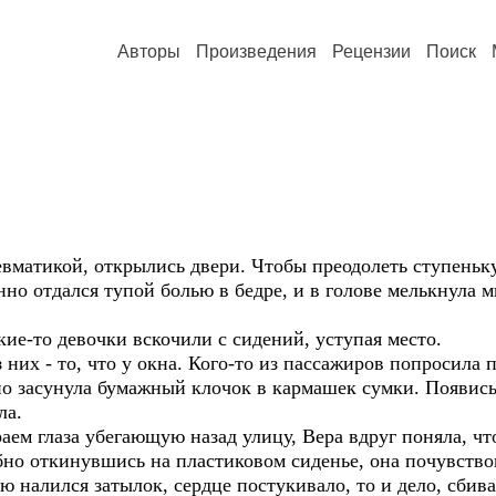
Авторы
Произведения
Рецензии
Поиск
матикой, открылись двери. Чтобы преодолеть ступеньку,
но отдался тупой болью в бедре, и в голове мелькнула м
кие-то девочки вскочили с сидений, уступая место.
 них - то, что у окна. Кого-то из пассажиров попросила п
но засунула бумажный клочок в кармашек сумки. Появись
ла.
аем глаза убегающую назад улицу, Вера вдруг поняла, чт
бно откинувшись на пластиковом сиденье, она почувствов
 налился затылок, сердце постукивало, то и дело, сбива