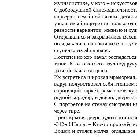
журналистике, у кого – искусство
С добродушной снисходительностью
карьерах, семейной жизни, детях 
узнаваемый портрет не только одн
разности вариантов, жизнью и суд
Открывались и закрывались масси
оглядывались на сбившихся в кучу
ступенях их alma mater.
Постепенно хор начал распадаться
тише. Кто-то кого-то взял под р
даже не задал вопроса.
Их встретила широкая мраморная 
вдруг почувствовал себя птенцом 
скрипящий паркет, романтическую
родной коридор, и двери, двери с
С портретов на стенах смотрели 
через тире.
Приоткрытая дверь аудитории поз
-312-я! Наша! – Кто-то произнёс в
Вошли и стояли молча, оглядывая 