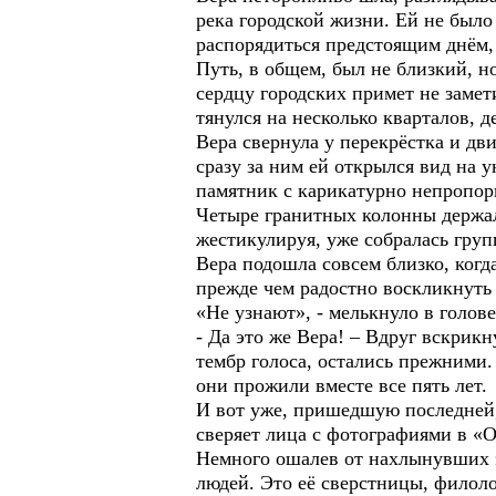
река городской жизни. Ей не было 
распорядиться предстоящим днём, 
Путь, в общем, был не близкий, 
сердцу городских примет не замет
тянулся на несколько кварталов, д
Вера свернула у перекрёстка и дв
сразу за ним ей открылся вид на 
памятник с карикатурно непропор
Четыре гранитных колонны держал
жестикулируя, уже собралась гру
Вера подошла совсем близко, когд
прежде чем радостно воскликнуть 
«Не узнают», - мелькнуло в голове
- Да это же Вера! – Вдруг вскрикн
тембр голоса, остались прежними.
они прожили вместе все пять лет.
И вот уже, пришедшую последней,
сверяет лица с фотографиями в «Од
Немного ошалев от нахлынувших 
людей. Это её сверстницы, филоло