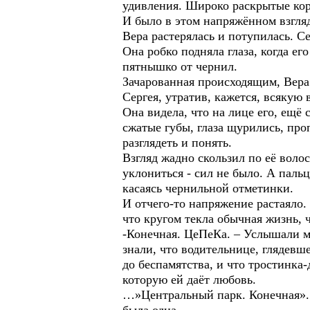
удивления. Широко раскрытые кор
И было в этом напряжённом взгляде
Вера растерялась и потупилась. Се
Она робко подняла глаза, когда е
пятнышко от чернил.
Зачарованная происходящим, Вера 
Сергея, утратив, кажется, всякую
Она видела, что на лице его, ещё
сжатые губы, глаза щурились, про
разглядеть и понять.
Взгляд жадно скользил по её воло
уклониться - сил не было. А пальц
касаясь чернильной отметинки.
И отчего-то напряжение растаяло.
что кругом текла обычная жизнь, 
-Конечная. ЦеПеКа. – Услышали м
знали, что водительнице, глядевш
до беспамятства, и что тростинка
которую ей даёт любовь.
…»Центральный парк. Конечная». В