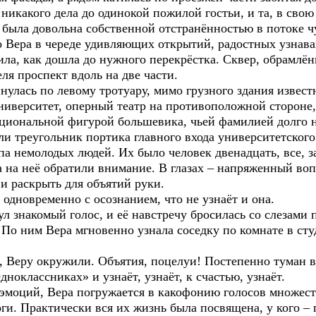
никакого дела до одинокой пожилой гостьи, и та, в свою
была довольна собственной отстранённостью в потоке ч
но Вера в череде удивляющих открытий, радостных узнав
ила, как дошла до нужного перекрёстка. Сквер, обрамлё
еля проспект вдоль на две части.
инулась по левому тротуару, мимо грузного здания извест
университет, оперный театр на противоположной стороне
циональной фигурой большевика, чьей фамилией долго н
и треугольник портика главного входа университетского
ппа немолодых людей. Их было человек двенадцать, все,
а на неё обратили внимание. В глазах – напряженный воп
и раскрыть для объятий руки.
 одновременно с осознанием, что не узнаёт и она.
ул знакомый голос, и её навстречу бросилась со слезами п
 По ним Вера мгновенно узнала соседку по комнате в ст
 Веру окружили. Объятия, поцелуи! Постепенно туман в 
ноклассниках» и узнаёт, узнаёт, к счастью, узнаёт.
эмоций, Вера погружается в какофонию голосов множес
ги. Практически вся их жизнь была посвящена, у кого – 