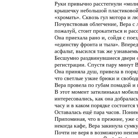
Руки привычно расстегнули «молн
крышечку небольшой пластиковой б
«хромать». Сквозь гул мотора и л
Почувствовав облегчение, Вера с 
пожалуй, стоит прокатиться и рас
Она приехала рано и, сойдя с пое
«единству фронта и тыла». Впере
асфальт, высился так же узнавае
Бесшумно раздвинувшиеся двери о
регистрации. Спустя пару минут 
Она приняла душ, привела в поря
что светлые узкие брюки и свобод
Вера провела по губам помадой и 
В этот момент затилинькал мобил
интересовались, как она добралас
часу и в каком порядке состоится 
Оставалась ещё пара часов. Поним
Припоминая, что в прежние, уже о
некогда кафе, Вера закинула сумку
Почти не веря в возможную неизме