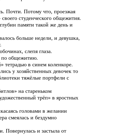
сь. Почти. Потому что, проезжая
 своего студенческого общежития.
глубин памяти такой же день и
авалось больше недели, и девушка,
.
бочинах, слепя глаза.
ед по общежитию.
й» тетрадью в синем коленкоре.
лись у хозяйственных девочек то
иблиотеки тяжёлые портфели с
битлов» на стареньком
художественный трёп» в яростных
икасаясь головами в желании
ера смеялась и бездумно
и. Повернулась и застыла от