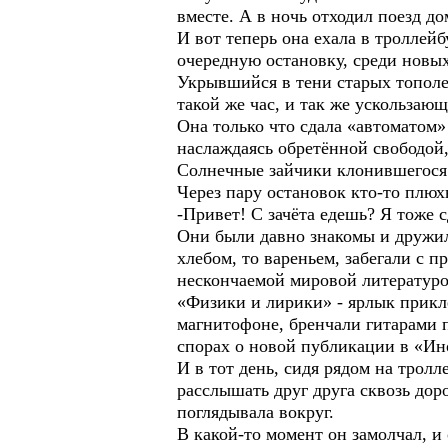
вместе. А в ночь отходил поезд д
И вот теперь она ехала в троллейб
очередную остановку, среди новых
Укрывшийся в тени старых тополе
такой же час, и так же ускользаю
Она только что сдала «автоматом»
наслаждаясь обретённой свободой,
Солнечные зайчики клонившегося к
Через пару остановок кто-то плюх
-Привет! С зачёта едешь? Я тоже 
Они были давно знакомы и дружил
хлебом, то вареньем, забегали с 
нескончаемой мировой литературо
«Физики и лирики» - ярлык прикл
магнитофоне, бренчали гитарами п
спорах о новой публикации в «Ин
И в тот день, сидя рядом на трол
расслышать друг друга сквозь дор
поглядывала вокруг.
В какой-то момент он замолчал, и