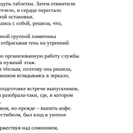
щупь таблетки. Затем отвинтили
тлело, и сердце перестало
ной остановки.
шись с собой, решила, что,
урной группой памятника
 отбрасывая тень на утренний
шо организованную работу службы
на нужный этаж.
и тёплым, поэтому она решила,
ишком вглядываясь в зеркало,
подготовке встречи выпускников,
разобрала-таки, где, в котором
.
ком, но прежде – выпить кофе.
естибюля, был вход в уютное
оржествуя над сомнением,