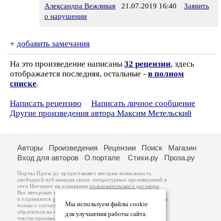
Александра Вежливая
21.07.2019 16:40
Заявить
о нарушении
+
добавить замечания
На это произведение написаны
32 рецензии
, здесь
отображается последняя, остальные -
в полном
списке
.
Написать рецензию
Написать личное сообщение
Другие произведения автора Максим Метельский
Авторы
Произведения
Рецензии
Поиск
Магазин
Вход для авторов
О портале
Стихи.ру
Проза.ру
Портал Проза.ру предоставляет авторам возможность
свободной публикации своих литературных произведений в
сети Интернет на основании
пользовательского договора
.
Все авторские права на произведения принадлежат авторам
и охраняются
законом
. Перепечатка произведений возможна
Мы используем файлы cookie
только с согласия его автора, к которому вы можете
обратиться на его авторской странице. Ответственность за
для улучшения работы сайта.
тексты произведений авторы несут самостоятельно на