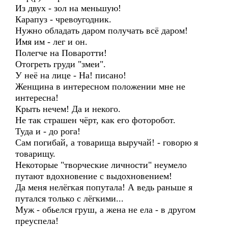
Из двух - зол на меньшую!
Карапуз - чревоугодник.
Нужно обладать даром получать всё даром!
Имя им - лег и он.
Полегче на Поваротти!
Отогреть груди "змеи".
У неё на лице - На! писано!
Женщина в интересном положении мне не
интересна!
Крыть нечем! Да и некого.
Не так страшен чёрт, как его фоторобот.
Туда и - до рога!
Сам погибай, а товарища выручай! - говорю я
товарищу.
Некоторые "творческие личности" неумело
путают вдохновение с выдохновением!
Да меня нелёгкая попутала! А ведь раньше я
путался только с лёгкими...
Муж - обьелся груш, а жена не ела - в другом
преуспела!