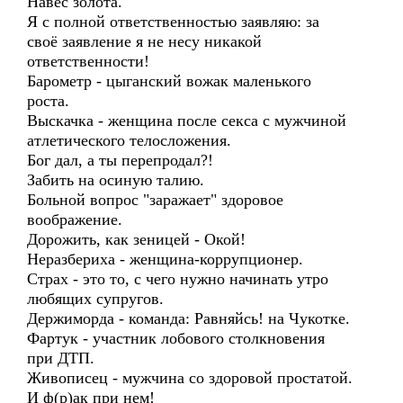
Навес золота.
Я с полной ответственностью заявляю: за
своё заявление я не несу никакой
ответственности!
Барометр - цыганский вожак маленького
роста.
Выскачка - женщина после секса с мужчиной
атлетического телосложения.
Бог дал, а ты перепродал?!
Забить на осиную талию.
Больной вопрос "заражает" здоровое
воображение.
Дорожить, как зеницей - Окой!
Неразбериха - женщина-коррупционер.
Страх - это то, с чего нужно начинать утро
любящих супругов.
Держиморда - команда: Равняйсь! на Чукотке.
Фартук - участник лобового столкновения
при ДТП.
Живописец - мужчина со здоровой простатой.
И ф(р)ак при нем!