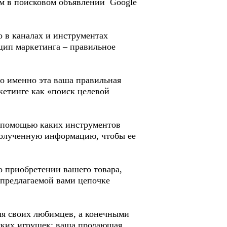
том в поисковом объявлении Google
о в каналах и инструментах
цип маркетинга – правильное
то именно эта ваша правильная
кетинге как «поиск целевой
 с помощью каких инструментов
полученную информацию, чтобы ее
о приобретении вашего товара,
 предлагаемой вами цепочке
ля своих любимцев, а конечными
тских игрушек: ваша продающая