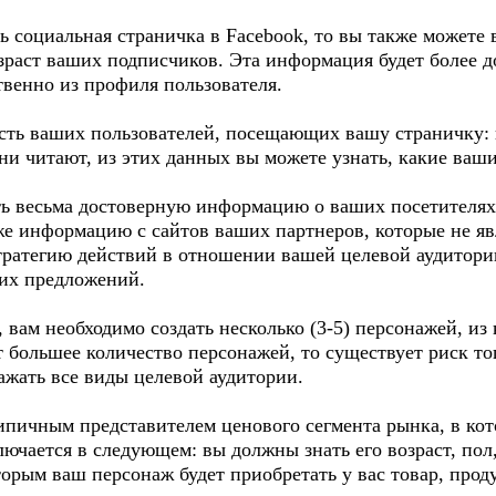
ть социальная страничка в Facebook, то вы также может
зраст ваших подписчиков. Эта информация будет более до
твенно из профиля пользователя.
сть ваших пользователей, посещающих вашу страничку: 
ни читают, из этих данных вы можете узнать, какие ваш
ь весьма достоверную информацию о ваших посетителях и
же информацию с сайтов ваших партнеров, которые не я
ратегию действий в отношении вашей целевой аудитори
их предложений.
 вам необходимо создать несколько (3-5) персонажей, из 
т большее количество персонажей, то существует риск то
ражать все виды целевой аудитории.
ипичным представителем ценового сегмента рынка, в кот
ючается в следующем: вы должны знать его возраст, пол, 
торым ваш персонаж будет приобретать у вас товар, проду