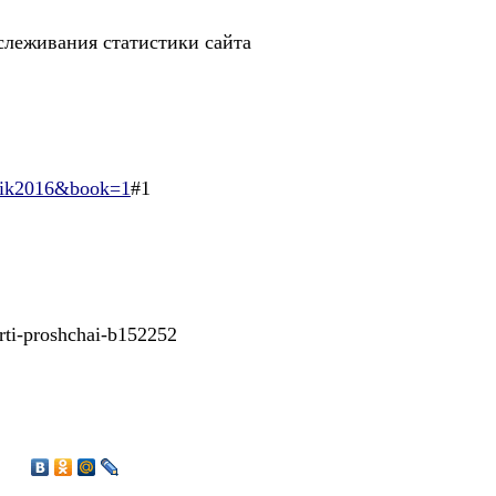
слеживания статистики сайта
dnik2016&book=1
#1
erti-proshchai-b152252
6