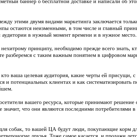
заметный баннер о бесплатной доставке и написали об э
между этими двумя видами маркетинга заключается тольк
пы остаются неизменными, в том числе и главный прин
 аудитории в нужный момент времени и в нужное место.
у нехитрому принципу, необходимо прежде всего знать, к
йте разберемся с таким важным понятием в цифровом мар
, кто ваша целевая аудитория, какие черты ей присущи,
я и потенциальных клиентах и как систематизировать 
йшем.
посетители вашего ресурса, которые принимают решение 
не значит, что они являются последними потребителями в
 для собак, то вашей ЦА будут люди, покупающие корм д
четвероногие друзья. Тоже самое касается и продажи де