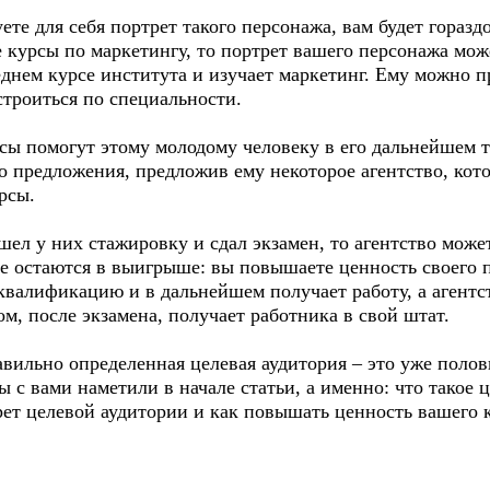
те для себя портрет такого персонажа, вам будет горазд
е курсы по маркетингу, то портрет вашего персонажа м
леднем курсе института и изучает маркетинг. Ему можно 
строиться по специальности.
сы помогут этому молодому человеку в его дальнейшем т
 предложения, предложив ему некоторое агентство, кото
урсы.
ел у них стажировку и сдал экзамен, то агентство мож
се остаются в выигрыше: вы повышаете ценность своего 
валификацию и в дальнейшем получает работу, а агентст
ом, после экзамена, получает работника в свой штат.
авильно определенная целевая аудитория – это уже поло
 с вами наметили в начале статьи, а именно: что такое ц
ет целевой аудитории и как повышать ценность вашего