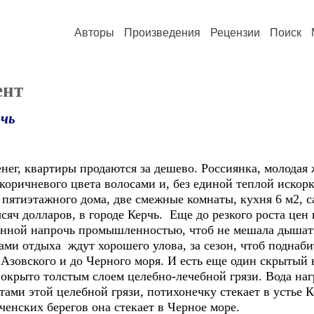
Авторы
Произведения
Рецензии
Поиск
ент
рчь
денег, квартиры продаются за дешево. Россиянка, молода
оричневого цвета волосами и, без единой теплой искорки
 пятиэтажного дома, две смежные комнаты, кухня 6 м2, са
ысяч долларов, в городе Керчь. Еще до резкого роста цен
енной напрочь промышленностью, чтоб не мешала дыша
и отдыха ждут хорошего улова, за сезон, чтоб поднабит
 Азовского и до Черного моря. И есть еще один скрытый 
покрыто толстым слоем целебно-лечебной грязи. Вода наг
ами этой целебной грязи, потихонечку стекает в устье 
рченских берегов она стекает в Черное море.