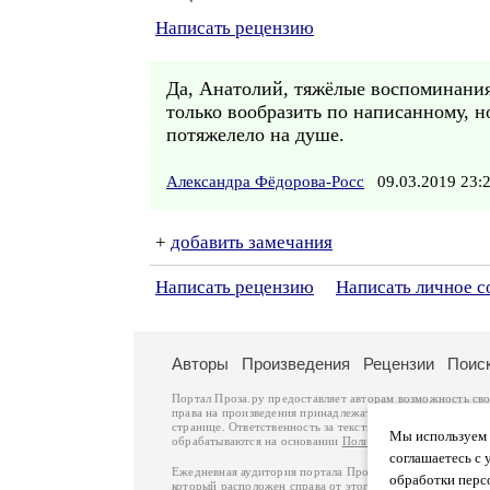
Написать рецензию
Да, Анатолий, тяжёлые воспоминания.
только вообразить по написанному, н
потяжелело на душе.
Александра Фёдорова-Росс
09.03.2019 23
+
добавить замечания
Написать рецензию
Написать личное 
Авторы
Произведения
Рецензии
Поис
Портал Проза.ру предоставляет авторам возможность св
права на произведения принадлежат авторам и охраняют
странице. Ответственность за тексты произведений авто
Мы используем ф
обрабатываются на основании
Политики обработки перс
соглашаетесь с 
Ежедневная аудитория портала Проза.ру – порядка 100 
обработки перс
который расположен справа от этого текста. В каждой гр