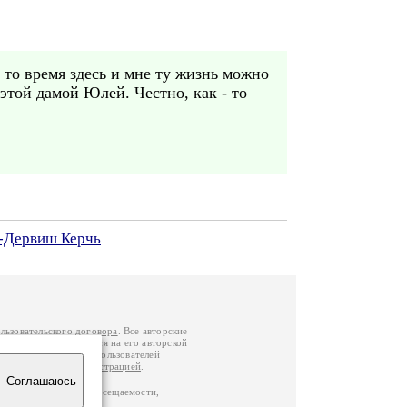
 то время здесь и мне ту жизнь можно
этой дамой Юлей. Честно, как - то
 -Дервиш Керчь
льзовательского договора
. Все авторские
у вы можете обратиться на его авторской
й Федерации
. Данные пользователей
е
и
связаться с администрацией
.
Соглашаюсь
по данным счетчика посещаемости,