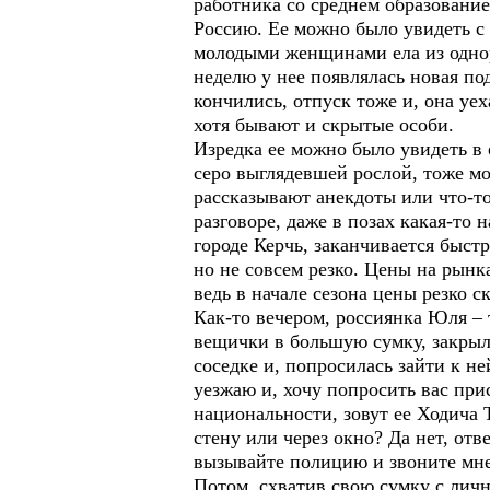
работника со среднем образованием
Россию. Ее можно было увидеть с
молодыми женщинами ела из одно
неделю у нее появлялась новая под
кончились, отпуск тоже и, она у
хотя бывают и скрытые особи.
Изредка ее можно было увидеть в 
серо выглядевшей рослой, тоже м
рассказывают анекдоты или что-то
разговоре, даже в позах какая-то 
городе Керчь, заканчивается быстр
но не совсем резко. Цены на рынк
ведь в начале сезона цены резко с
Как-то вечером, россиянка Юля – 
вещички в большую сумку, закрыла
соседке и, попросилась зайти к н
уезжаю и, хочу попросить вас при
национальности, зовут ее Ходича 
стену или через окно? Да нет, отв
вызывайте полицию и звоните мне,
Потом, схватив свою сумку с лич