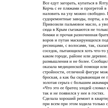
Все едут загорать, купаться в Ялт
Керчь с ее пляжами и прогретой в
наловить на уху можно свободно. Б
судоремонтные заводы, порты, а п
Привозили пальмовое масло, а ув
сюда в Крым съезжаются не тольк
бомжи и прочая разночинная брат
воров и путан маскирующихся под
ресницами, с волосами, так, сказ
соседок, пытающихся хоть что-то у
каком городе, районе или деревне
размышления и не более. Сообщила
оказала медицинской помощи или 
стройности, отличной фигуре можн
броская, а как бы скрывающая ее
золотая серьга с большим аквамар
«Что это ее братец злодей сломал и
так и не появился у нее в гостях.
Сделала хороший ремонт в квартир
при всем при этом ходила только 