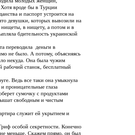
аходила молодых женщин,
 Хотя вроде бы в Турции
данства и паспорт устроится на
 что девушки, которых вывозили на
з нищеты, в нищету, а потом и в
сыпляла бдительность украинской
ета переводила деньги в
мо не было. А потому, объясняясь
было некуда. Она была чужим
ый рабочий станок, бесплатный
уге. Ведь все таки она умыкнула
 и проницательные глаза
соберет сумочку с продуктами
 дышат свободным и чистым
вартира служит ей укрытием и
 Гриф особой секретности. Конечно
0 не меньше. Скажем прямо, он был