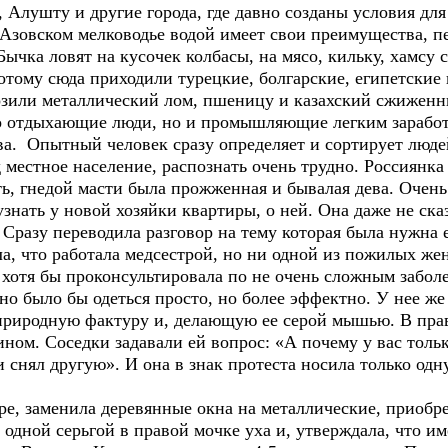
у, Алушту и другие города, где давно созданы условия д
 Азовском мелководье водой имеет свои преимущества, п
ычка ловят на кусочек колбасы, на мясо, кильку, хамсу с
отому сюда приходили турецкие, болгарские, египетские 
озили металлический лом, пшеницу и казахский сжиженны
о отдыхающие люди, но и промышляющие легким заработк
ва. Опытный человек сразу определяет и сортирует люде
 местное население, распознать очень трудно. Россиянк
ать, гнедой масти была прожженная и бывалая дева. Очень
знать у новой хозяйки квартиры, о ней. Она даже не сказ
. Сразу переводила разговор на тему которая была нужна
, что работала медсестрой, но ни одной из пожилых же
хотя бы проконсультировала по не очень сложным заболе
о было бы одеться просто, но более эффектно. У нее же
 природную фактуру и, делающую ее серой мышью. В пра
ином. Соседки задавали ей вопрос: «А почему у вас тольк
 снял другую». И она в знак протеста носила только одну 
е, заменила деревянные окна на металлические, приобре
с одной серьгой в правой мочке уха и, утверждала, что 