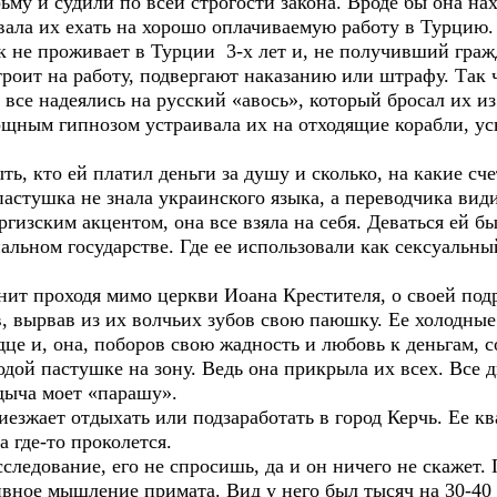
ьму и судили по всей строгости закона. Вроде бы она н
вала их ехать на хорошо оплачиваемую работу в Турцию.
ек не проживает в Турции 3-х лет и, не получивший граж
устроит на работу, подвергают наказанию или штрафу. Так
И все надеялись на русский «авось», который бросал их и
мощным гипнозом устраивала их на отходящие корабли, у
ть, кто ей платил деньги за душу и сколько, на какие сч
астушка не знала украинского языка, а переводчика види
ргизским акцентом, она все взяла на себя. Деваться ей 
альном государстве. Где ее использовали как сексуальн
ит проходя мимо церкви Иоана Крестителя, о своей подр
в, вырвав из их волчьих зубов свою паюшку. Ее холодные
рдце и, она, поборов свою жадность и любовь к деньгам, 
одой пастушке на зону. Ведь она прикрыла их всех. Все
одыча моет «парашу».
иезжает отдыхать или подзаработать в город Керчь. Ее к
 где-то проколется.
сследование, его не спросишь, да и он ничего не скажет.
тивное мышление примата. Вид у него был тысяч на 30-4