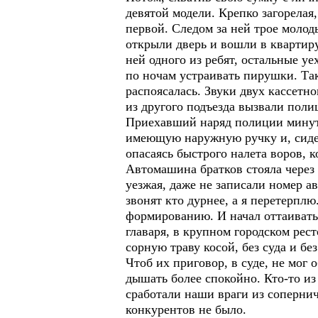
девятой модели. Крепко загорелая
первой. Следом за ней трое молод
открыли дверь и вошли в квартиру
ней одного из ребят, остальные уе
по ночам устраивать пирушки. Так
распоясалась. Звуки двух кассетн
из другого подъезда вызвали поли
Приехавший наряд полиции минут 
имеющую наружную ручку и, сидели
опасаясь быстрого налета воров,
Автомашина братков стояла через
уезжая, даже не записали номер а
звонят кто дурнее, а я перетерпл
формированию. И начал оттаивать 
главаря, в крупном городском рес
сорную траву косой, без суда и бе
Чтоб их приговор, в суде, не мог
дышать более спокойно. Кто-то из
сработали наши враги из соперни
конкурентов не было.