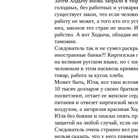
Затем Ходычу вновь забрали в тюр
голодных, без работных и уговари
существует закон, что если челов
работу не может, а того кто его 
юга, законов тех стран не знали. 
рабство. А вот Ходыча, обладая 
таможни.
Следователь так и не сумел раскры
иностранные банки?! Киргизская п
на великом русском языке, но с ки
человеком в этом насквозь кримин
товар, работа за кусок хлеба.
Может быть, Юля, все таки вспомн
10 тысяч долларов у своих братко
посветлеют, оттает ее женское се
питания и отвезет киргизской мол
воздухом, а загорелая красивая Х
Юля без боязни и опаски опять пр
защитой на любой случай, если она
Следователь очень странно вел ра
нельзя сказать, что у него прими