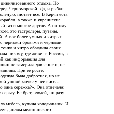
ля цивилизованного отдыха. Но
еред Черноморской. Да, и рыбки
оленую, глотает все. В Керчи есть
корабли, а также и украинские.
й газ и многое другое. А потому
ом, это гастролеры, путаны,
й. А вот более умных и хитрых
а с черными бровями и черными
 тонко и хитро обводила своих
ала никому, где живет в России, в
 ей как информация для
нщин не замерила давление и, не
ваниям. При ее росте,
 одежда была добротная, но не
вой ушной мочке у нее висела
о одна сережка?». Она отвечала:
серьгу. Ее брат, злодей, ни разу
ла мебель, купила холодильник. И
имеет диплом медицинского