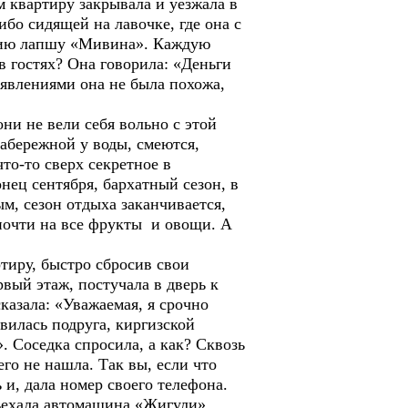
м квартиру закрывала и уезжала в
о сидящей на лавочке, где она с
ению лапшу «Мивина». Каждую
 в гостях? Она говорила: «Деньги
явлениями она не была похожа,
ни не вели себя вольно с этой
абережной у воды, смеются,
то-то сверх секретное в
онец сентября, бархатный сезон, в
ым, сезон отдыха заканчивается,
 почти на все фрукты и овощи. А
тиру, быстро сбросив свои
вый этаж, постучала в дверь к
казала: «Уважаемая, я срочно
вилась подруга, киргизской
. Соседка спросила, а как? Сквозь
его не нашла. Так вы, если что
 и, дала номер своего телефона.
дъехала автомашина «Жигули»