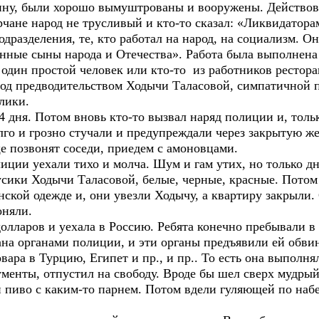
ну, были хорошо вымуштрованы и вооружены. Действова
рчане народ не трусливый и кто-то сказал: «Ликвидатор
одразделения, те, кто работал на народ, на социализм. 
тинные сыны народа и Отечества». Работа была выполнена
один простой человек или кто-то из работников ресторан
под предводительством Ходычи Таласовой, симпатичной 
лики.
4 дня. Потом вновь кто-то вызвал наряд полиции и, толь
лго и грозно стучали и предупреждали через закрытую же
е позвонят соседи, приедем с амоновцами.
лиции уехали тихо и молча. Шум и гам утих, но только дн
сики Ходычи Таласовой, белые, черные, красные. Потом 
нской одежде и, они увезли Ходычу, а квартиру закрыли
оняли.
олларов и уехала в Россию. Ребята конечно пребывали в
на органами полиции, и эти органы предъявили ей обвин
вара в Турцию, Египет и пр., и пр.. То есть она выпол
кументы, отпустил на свободу. Вроде бы шел сверх мудрый
 пиво с каким-то парнем. Потом вдели гуляющей по наб