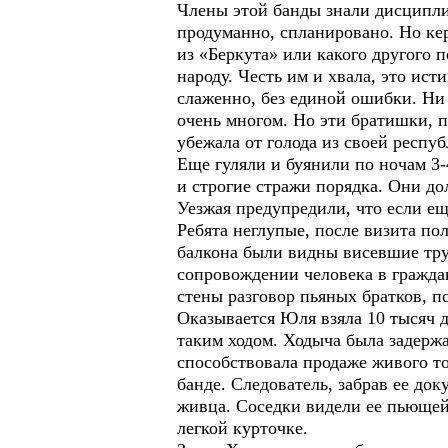
Члены этой банды знали дисципли
продуманно, спланировано. Но ке
из «Беркута» или какого другого п
народу. Честь им и хвала, это ис
слаженно, без единой ошибки. Ни 
очень многом. Но эти братишки, 
убежала от голода из своей респуб
Еще гуляли и буянили по ночам 3-
и строгие стражи порядка. Они до
Уезжая предупредили, что если ещ
Ребята неглупые, после визита по
балкона были видны висевшие тру
сопровождении человека в гражда
стены разговор пьяных братков, п
Оказывается Юля взяла 10 тысяч д
таким ходом. Ходыча была задержа
способствовала продаже живого то
банде. Следователь, забрав ее до
живца. Соседки видели ее пьющей
легкой курточке.