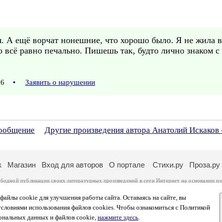
 А ещё ворчат нонешние, что хорошо было. Я не жила в
о всё равно печально. Пишешь так, будто лично знаком с 
:26
•
Заявить о нарушении
сообщение
Другие произведения автора Анатолий Искаков
к
Магазин
Вход для авторов
О портале
Стихи.ру
Проза.ру
ободной публикации своих литературных произведений в сети Интернет на основании
по
ся
законом
. Перепечатка произведений возможна только с согласия его автора, к котором
ры несут самостоятельно на основании
правил публикации
и
законодательства Российско
айлы cookie для улучшения работы сайта. Оставаясь на сайте, вы
ональных данных
. Вы также можете посмотреть более подробную
информацию о портал
условиями использования файлов cookies. Чтобы ознакомиться с Политикой
тысяч посетителей, которые в общей сумме просматривают более полумиллиона страниц 
ональных данных и файлов cookie,
нажмите здесь
.
афе указано по две цифры: количество просмотров и количество посетителей.