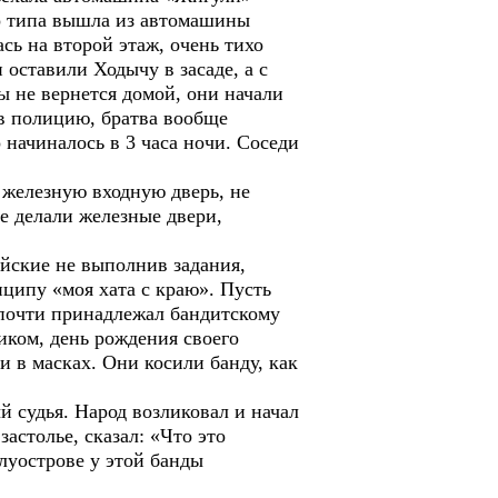
го типа вышла из автомашины
сь на второй этаж, очень тихо
оставили Ходычу в засаде, а с
ры не вернется домой, они начали
 в полицию, братва вообще
 начиналось в 3 часа ночи. Соседи
 железную входную дверь, не
е делали железные двери,
йские не выполнив задания,
нципу «моя хата с краю». Пусть
д почти принадлежал бандитскому
иком, день рождения своего
и в масках. Они косили банду, как
й судья. Народ возликовал и начал
астолье, сказал: «Что это
луострове у этой банды