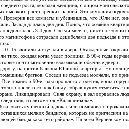
, среднего роста, молодая женщина, с лицом монгольско
ых высокого роста крепких парней. Эта компания подняла
. Проверив все комнаты и убедившись, что Юли нет, они 
хали. Засада длилась два дня. Поняв, что хозяйка кварти
 продолжалось 3-4 дня. Соседи молчат, никто не звонит
ого магнитофона сотрясали децибелами два подъезда и это
цию.
10 -15 звонили и стучали в дверь. Осажденные закрыли
 тихо, ожидая когда уедет полиция. В 90-е годы керчан
 которые почти мгновенно взламывали обычные двери.
 дорогу, напротив балкона Юлиной квартиры. Но полице
втомашины братков. Соседи из подъезда молчали, по при
ю. Все помнили 90-е годы прошлого столетия, когда горо
только после того, как банду собравшуюся отметить с ш
торане. Ликвидировали. Сняв охрану, в зал ворвались люд
з следствия, из автоматов «Калашникова».
 обжаловать купленный адвокат или помиловать продажны
 оставшихся мелких бандитов, которых не пригласили на з
чающей банды какого-то района». На всем Керченском по