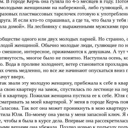
. В городе Керчь она гуляла по 4-5 месяцев в году. Пото
 молодыми женщинами на набережной, либо гуляющей, либ
разовых пластмассовых тарелочек готовую к употребл
руга. И если кто-то спрашивал, а где та, что была у тебя
ехала домой». На лесбиянку с выраженными мужскими про
обществе одного или двух молодых парней. Но странно, о
олодой женщиной. Обычно молодые люди, гуляющие по н
 смешное, интересное, прижимаются к девушкам. А тут ч
натянутость, многое было не понятно. Наступила осень, к
о. Вода в проливе холоднеет, ветер становится прохладн
ах очень медленно, но все же начинают опускаться вниз
качут вверх.
так звали эту молодую женщину, прибежала к себе в квар
 свою квартиру на замок, спустилась по лестнице на пер
ей в квартиру. Пожилая женщина пустила ее к себе. Юля с
сматривать за моей квартирой. У меня в городе Керчь поя
Таласова. Так вот она может проникнуть в мою квартиру»
етила Юля. По-моему она увела у меня запасной ключ. Я 
 чтобы я была в курсе дела. Впервые она рассекретилась
ными вещами она убежала. Поздно ночью к подъезду по